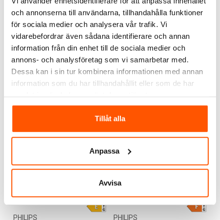
Vi använder enhetsidentifierare för att anpassa innehållet
belysningssystem som Philips Hue. Utöver Philips spotlights,
och annonserna till användarna, tillhandahålla funktioner
LED-ljuskällor, tak-, golv-, bords- och väggarmaturer för
för sociala medier och analysera vår trafik. Vi
inomhusbruk, har vi även ett stort urval av kapslade Philips
vidarebefordrar även sådana identifierare och annan
PHILIPS
PHILIPS
Philips Creek Vägglykta
Philips Creek Vägglykta
lampor, lyktstolpar, pollare, sensorer, mark- och
information från din enhet till de sociala medier och
Sensor
Ner
väggarmaturer för utomhusbruk. Utforska vårt breda utbud
annons- och analysföretag som vi samarbetar med.
399,00 kr
324,00 kr
av Philips belysning och eltillbehör, välj ut dina favoriter och
Dessa kan i sin tur kombinera informationen med annan
beställ snabbt och smidigt direkt online – alltid till grymma
information som du har tillhandahållit eller som de har
priser och med kvicka leveranser!
samlat in när du har använt deras tjänster.
Skickas inom 9-10 arbetsdagar
Skickas inom 9-10 arbetsdagar
Tillåt alla
Anpassa
Avvisa
PHILIPS
PHILIPS