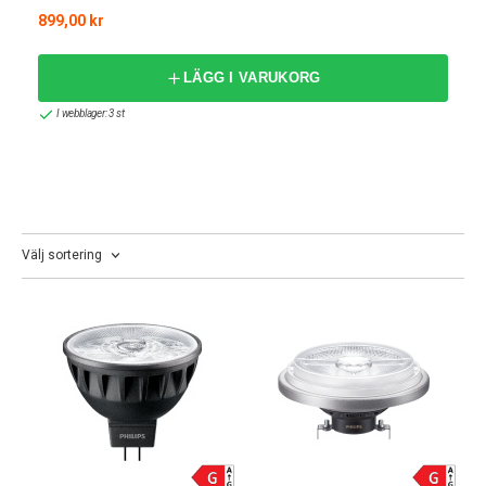
val för både hem och företag. Med Philips smarta
899,00 kr
belysningssystem, som Philips Hue, kan du dessutom
anpassa belysningen efter dina behov och preferenser med
LÄGG I VARUKORG
bara några knapptryckningar på din smartphone.
I webblager: 3 st
Philips Hue – Smart Belysning för Det
Moderna Hemmet
Philips Hue är ett av de mest innovativa smarta
belysningssystemen på marknaden. Med Philips Hue kan du
skapa den perfekta stämningen i varje rum genom att justera
Välj sortering
ljusstyrkan och färgtemperaturen efter dina önskemål.
Anslut enkelt dina Hue-lampor till ditt smarta hem-system
och styr belysningen med rösten, via appen eller automatiskt
med tidsinställda scheman. Oavsett om du vill ha en
avslappnande atmosfär för en lugn kväll hemma eller en
energigivande miljö för att starta dagen, erbjuder Philips Hue
obegränsade möjligheter att skräddarsy din belysning.
Belysning för Alla Behov och Miljöer