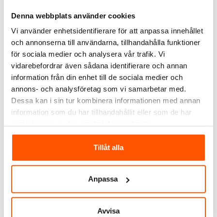
Amiga
Amiga
Denna webbplats använder cookies
Amiga S-Line Clips
Skarvkit till
Vi använder enhetsidentifierare för att anpassa innehållet
Kedjebelysning
Kedjebelysning S-Line
LED
och annonserna till användarna, tillhandahålla funktioner
49,00 kr
39,00 kr
för sociala medier och analysera vår trafik. Vi
vidarebefordrar även sådana identifierare och annan
LÄGG I VARUKORG
LÄGG I VARUKORG
information från din enhet till de sociala medier och
Skickas inom 4-5 arbetsdagar
Skickas inom 1-3 arbetsdagar
annons- och analysföretag som vi samarbetar med.
Dessa kan i sin tur kombinera informationen med annan
information som du har tillhandahållit eller som de har
ANDRA KUNDER KÖPTE ÄVEN
samlat in när du har använt deras tjänster.
Tillåt alla
Anpassa
Avvisa