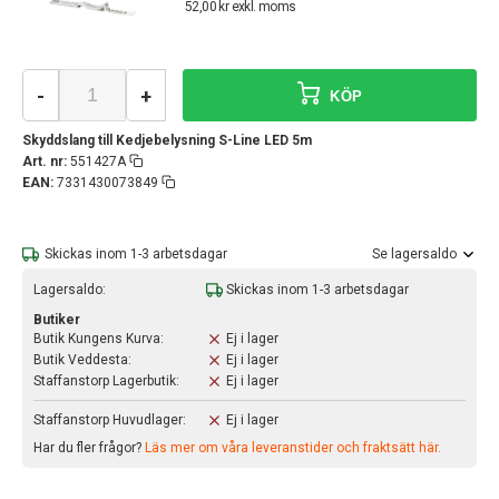
52,00 kr exkl. moms
-
+
KÖP
Skyddslang till Kedjebelysning S-Line LED 5m
Art. nr:
551427A
EAN:
7331430073849
Skickas inom 1-3 arbetsdagar
Se lagersaldo
Lagersaldo:
Skickas inom 1-3 arbetsdagar
Butiker
Butik Kungens Kurva:
Ej i lager
Butik Veddesta:
Ej i lager
Staffanstorp Lagerbutik:
Ej i lager
Staffanstorp Huvudlager:
Ej i lager
Har du fler frågor?
Läs mer om våra leveranstider och fraktsätt här.