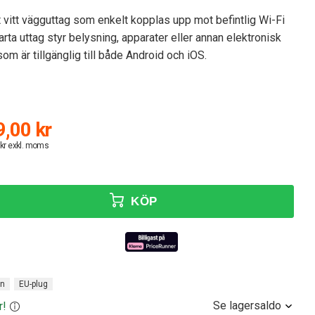
 vitt vägguttag som enkelt kopplas upp mot befintlig Wi-Fi
rta uttag styr belysning, apparater eller annan elektronisk
om är tillgänglig till både Android och iOS.
,00 kr
 kr exkl. moms
KÖP
on
EU-plug
Se lagersaldo
r!