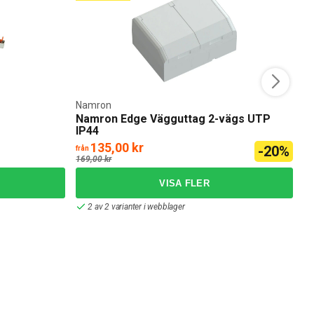
Namron
Sc
Namron Edge Vägguttag 2-vägs UTP
S
IP44
C
135,00 kr
1
-20%
från
169,00 kr
2 av 2 varianter i webblager