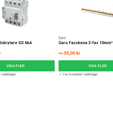
Garo
lsbrytare GS 6kA
Garo Fasskena 3-fas 10mm²
r
55,00 kr
från
r i webblager
5 av 8 varianter i webblager