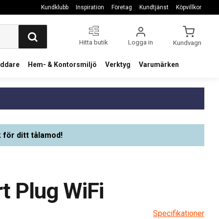
Kundklubb
Inspiration
Företag
Kundtjänst
Köpvillkor
Hitta butik
Logga in
Kundvagn
addare
Hem- & Kontorsmiljö
Verktyg
Varumärken
 för ditt tålamod!
t Plug WiFi
Specifikationer