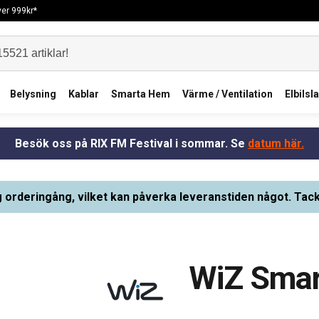
över 999kr*
Belysning
Kablar
Smarta Hem
Värme / Ventilation
Elbilsl
Besök oss på RIX FM Festival i sommar. Se
datum här.
g orderingång, vilket kan påverka leveranstiden något. Tack
WiZ Smar