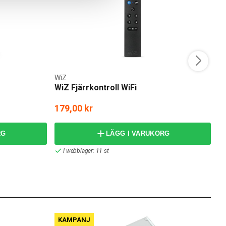
WiZ
W
WiZ Fjärrkontroll WiFi
W
179,00 kr
1
RG
LÄGG I VARUKORG
I webblager: 11 st
KAMPANJ