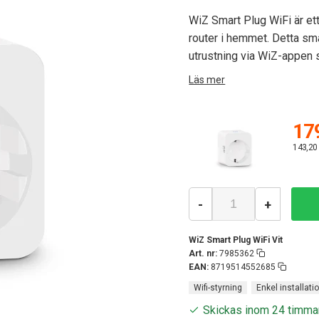
WiZ Smart Plug WiFi är ett
router i hemmet. Detta sma
utrustning via WiZ-appen s
Läs mer
179
143,20
-
+
WiZ Smart Plug WiFi Vit
Art. nr:
7985362
EAN:
8719514552685
Wifi-styrning
Enkel installati
Skickas inom 24 timma