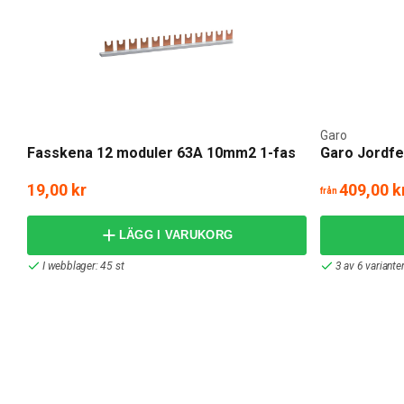
Garo
Fasskena 12 moduler 63A 10mm2 1-fas
Garo Jordfe
19,00 kr
409,00 k
från
LÄGG I VARUKORG
I webblager: 45 st
3 av 6 variante