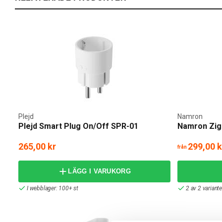
Plejd
Namron
Plejd Smart Plug On/Off SPR-01
Namron Zig
265,00 kr
299,00 k
från
LÄGG I VARUKORG
I webblager: 100+ st
2 av 2 variant