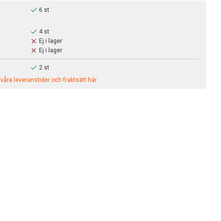
6 st
4 st
Ej i lager
Ej i lager
2 st
åra leveranstider och fraktsätt här.