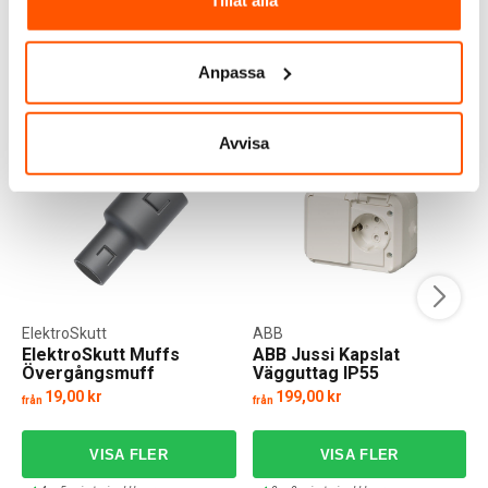
Tillåt alla
I webblager: 3 st
I webblager: 2 st
Anpassa
ANDRA KUNDER KÖPTE ÄVEN
Avvisa
ElektroSkutt
ABB
ElektroSkutt Muffs
ABB Jussi Kapslat
Övergångsmuff
Vägguttag IP55
19,00 kr
199,00 kr
från
från