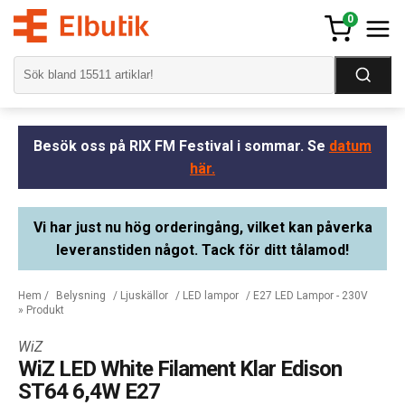
0
Besök oss på RIX FM Festival i sommar. Se
datum
här.
Vi har just nu hög orderingång, vilket kan påverka
leveranstiden något. Tack för ditt tålamod!
Hem
/
Belysning
/
Ljuskällor
/
LED lampor
/
E27 LED Lampor - 230V
» Produkt
WiZ
WiZ LED White Filament Klar Edison
ST64 6,4W E27