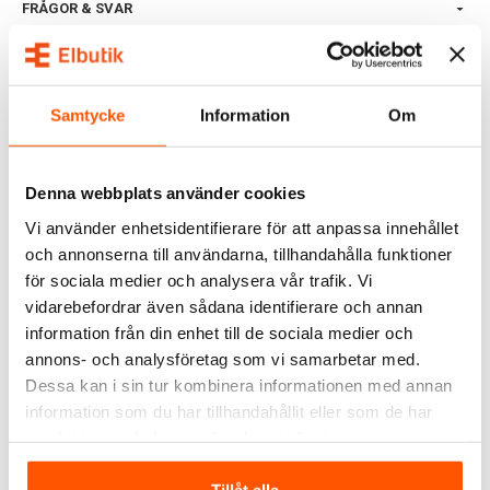
FRÅGOR & SVAR
ALTERNATIVA PRODUKTER
Samtycke
Information
Om
Denna webbplats använder cookies
Vi använder enhetsidentifierare för att anpassa innehållet
och annonserna till användarna, tillhandahålla funktioner
för sociala medier och analysera vår trafik. Vi
vidarebefordrar även sådana identifierare och annan
information från din enhet till de sociala medier och
WiZ
WiZ
annons- och analysföretag som vi samarbetar med.
WiZ LED White Filament
WiZ LED White Filament
Dessa kan i sin tur kombinera informationen med annan
Klar Glob 95 7W (60W) E27
Edison 6,7W (50W) E27
WiFi
WiFi
information som du har tillhandahållit eller som de har
179,00 kr
169,00 kr
samlat in när du har använt deras tjänster.
LÄGG I VARUKORG
LÄGG I VARUKORG