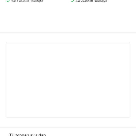
4 av 5 varianter i webblager
2 av 2 varianter i webblager
Till toppen av sidan