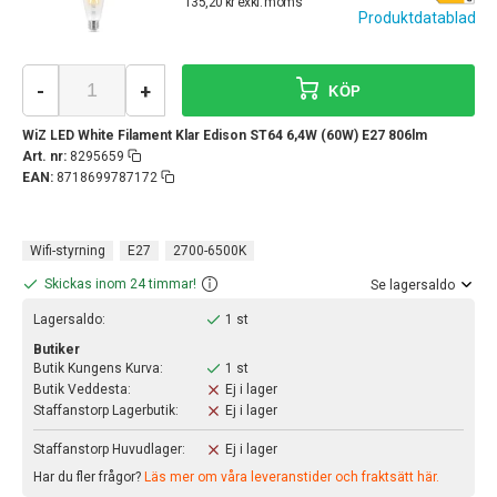
135,20 kr exkl. moms
Produktdatablad
-
+
KÖP
WiZ LED White Filament Klar Edison ST64 6,4W (60W) E27 806lm
Art. nr:
8295659
EAN:
8718699787172
Wifi-styrning
E27
2700-6500K
Skickas inom 24 timmar!
Se lagersaldo
Lagersaldo:
1 st
Butiker
Butik Kungens Kurva:
1 st
Butik Veddesta:
Ej i lager
Staffanstorp Lagerbutik:
Ej i lager
Staffanstorp Huvudlager:
Ej i lager
Har du fler frågor?
Läs mer om våra leveranstider och fraktsätt här.