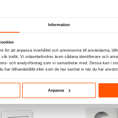
Information
PHILIPS
 7W GU5,3 MR16 12V 2700K
Philips LEDspot MR16 4,4W 
cookies
e för att anpassa innehållet och annonserna till användarna, tillh
52,00 kr
vår trafik. Vi vidarebefordrar även sådana identifierare och anna
nnons- och analysföretag som vi samarbetar med. Dessa kan i sin
LÄGG I VARUKORG
LÄGG I VARUKO
har tillhandahållit eller som de har samlat in när du har använt 
 st
I webblager: 36 st
Anpassa