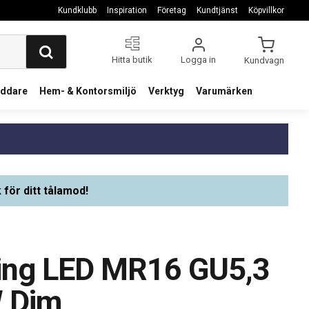
Kundklubb
Inspiration
Företag
Kundtjänst
Köpvillkor
Hitta butik
Logga in
Kundvagn
addare
Hem- & Kontorsmiljö
Verktyg
Varumärken
 för ditt tålamod!
ding LED MR16 GU5,3
 Dim