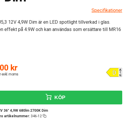
Specifikationer
,3 12V 4,9W Dim är en LED spotlight tillverkad i glas.
en effekt på 4.9W och kan användas som ersättare till MR16
00 kr
r exkl. moms
KÖP
2V 36° 4,9W 680lm 2700K Dim
ens artikelnummer:
346-12