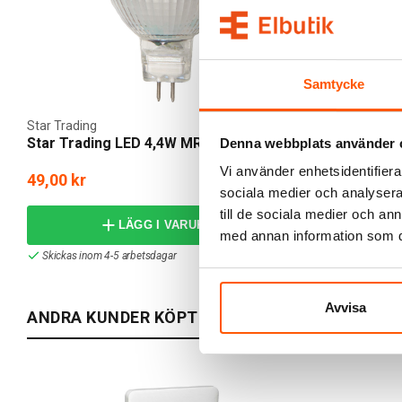
Samtycke
Star Trading
Namron
Star Trading LED 4,4W MR16 GU5,3 Dim
Namron LED
Denna webbplats använder 
Dim
Vi använder enhetsidentifierar
49,00 kr
95,00 kr
sociala medier och analysera 
till de sociala medier och a
LÄGG I VARUKORG
med annan information som du 
Skickas inom 4-5 arbetsdagar
I webblager: 22
Avvisa
ANDRA KUNDER KÖPTE ÄVEN