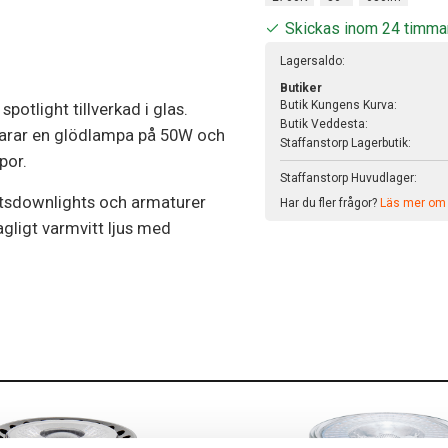
Skickas inom 24 timma
Lagersaldo:
Butiker
Butik Kungens Kurva:
spotlight tillverkad i glas.
Butik Veddesta:
svarar en glödlampa på 50W och
Staffanstorp Lagerbutik:
por.
Staffanstorp Huvudlager:
oltsdownlights och armaturer
Har du fler frågor?
Läs mer om v
agligt varmvitt ljus med