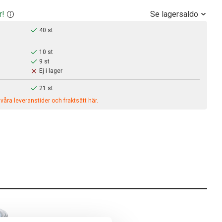
Se lagersaldo
r!
40 st
10 st
9 st
Ej i lager
21 st
åra leveranstider och fraktsätt här.