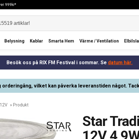
över 999kr*
Belysning
Kablar
Smarta Hem
Värme / Ventilation
Elbilsl
Besök oss på RIX FM Festival i sommar. Se
datum här.
g orderingång, vilket kan påverka leveranstiden något. Tack
 12V
» Produkt
Star Tra
12V 4,9W