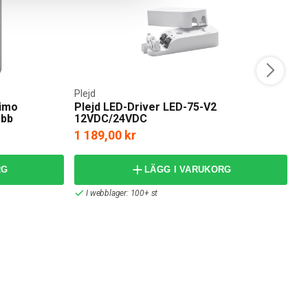
Plejd
rimo
Plejd LED-Driver LED-75-V2
M
abb
12VDC/24VDC
1 189,00 kr
frå
RG
LÄGG I VARUKORG
I webblager: 100+ st