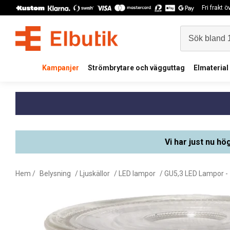
Fri frakt 
Kampanjer
Strömbrytare och vägguttag
Elmaterial
Vi har just nu hö
Hem
/
Belysning
/
Ljuskällor
/
LED lampor
/
GU5,3 LED Lampor -