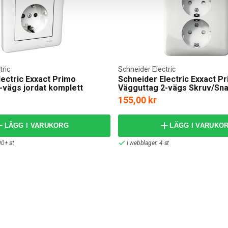
tric
Schneider Electric
lectric Exxact Primo
Schneider Electric Exxact P
-vägs jordat komplett
Vägguttag 2-vägs Skruv/Sn
155,00 kr
LÄGG I VARUKORG
LÄGG I VARUKO
00+ st
I webblager: 4 st