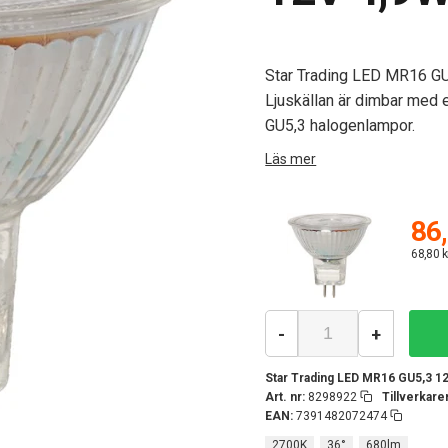
Star Trading LED MR16 GU5
Ljuskällan är dimbar med 
GU5,3 halogenlampor.
Läs mer
86,
68,80 k
-
+
Star Trading LED MR16 GU5,3 1
Art. nr:
8298922
Tillverkar
EAN:
7391482072474
2700K
36°
680lm