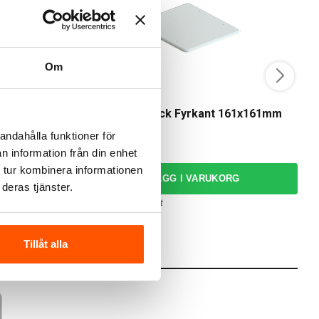
Om
Namron
V
GU5,3
Namron Täcklock Fyrkant 161x161mm
V
andahålla funktioner för
49,00 kr
3
n information från din enhet
 tur kombinera informationen
RG
LÄGG I VARUKORG
deras tjänster.
I webblager: 100+ st
Tillåt alla