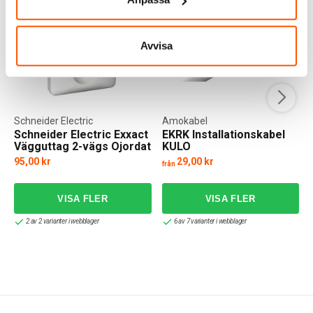
Avvisa
Schneider Electric
Amokabel
Schneider Electric Exxact
EKRK Installationskabel
Vägguttag 2-vägs Ojordat
KULO
95,00 kr
29,00 kr
från
f
2 av 2 varianter i webblager
6 av 7 varianter i webblager