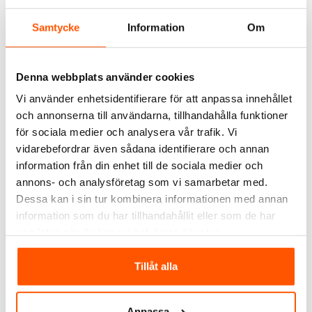
KAMPANJ
KAMPANJ
Samtycke
Information
Om
Denna webbplats använder cookies
Vi använder enhetsidentifierare för att anpassa innehållet
och annonserna till användarna, tillhandahålla funktioner
Namron
Namron
för sociala medier och analysera vår trafik. Vi
Namron Edge Vägguttag
Namron Edge Vägguttag
vidarebefordrar även sådana identifierare och annan
6-vägs UTP Jordat
2-vägs UTP IP44
information från din enhet till de sociala medier och
236,00 kr
135,00 kr
-21%
-20%
från
från
annons- och analysföretag som vi samarbetar med.
299,00 kr
169,00 kr
Dessa kan i sin tur kombinera informationen med annan
information som du har tillhandahållit eller som de har
samlat in när du har använt deras tjänster.
2 av 2 varianter i webblager
2 av 2 varianter i webblager
Tillåt alla
ANDRA KUNDER KÖPTE ÄVEN
Anpassa