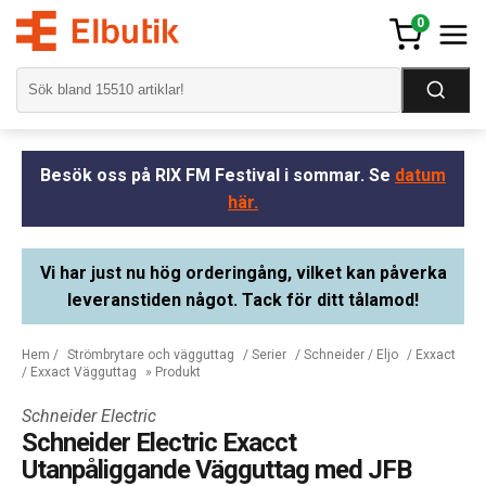
0
Besök oss på RIX FM Festival i sommar. Se
datum
här.
Vi har just nu hög orderingång, vilket kan påverka
leveranstiden något. Tack för ditt tålamod!
Hem
/
Strömbrytare och vägguttag
/
Serier
/
Schneider / Eljo
/
Exxact
/
Exxact Vägguttag
» Produkt
Schneider Electric
Schneider Electric Exacct
Utanpåliggande Vägguttag med JFB