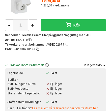
1 595,00 kr
1 276,00 kr exkl. moms
-
+
KÖP
Schneider Electric Exacct Utanpåliggande Vägguttag med JFB
Art. nr:
1820110
Tillverkarens artikelnummer:
WDE002979
EAN:
3606480910142
Skickas inom 24 timmar!
Se lagersaldo
Lagersaldo:
14 st
Butiker
Butik Kungens Kurva:
Ej i lager
Butik Veddesta:
Ej i lager
Staffanstorp Lagerbutik:
Ej i lager
Staffanstorp Huvudlager:
14 st
Har du fler frågor?
Läs mer om våra leveranstider och fraktsätt här.