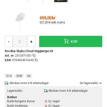
659,00 kr
527,20 kr exkl. moms
-
+
KÖP
Nordlux Skyku Cloud Vägglampa Vit
Art. nr:
2312971001
EAN:
5704924016042
E14
25W
Vit
Skickas inom 6-8 arbetsdagar
Se lagersaldo
Lagersaldo:
Skickas inom 6-8 arbetsdagar
Butiker
Butik Kungens Kurva:
Ej i lager
Butik Veddesta:
Ej i lager