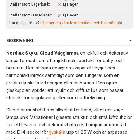
Staffanstorp Lagerbutik:
Ej i lager
Staffanstorp Huvudlager:
Ej i lager
Har du fler frågor?
Läs mer om våra leveranstider och fraktsätt här.
BESKRIVNING
Nordlux Skyku Cloud Vägglampa
en lekfull och dekorativ
lampa formad som ett mjukt moln, perfekt för baby- och
barnrum. Den stilrena designen skapar ett tryggt och
harmoniskt intryck samtidigt som den fungerar som en
praktisk ljuskälla vid sängen eller läshörnan. Den opala
glaskupolen sprider ett mjukt och diffust ljus som passar
utmärkt för sagoläsning eller som nattbelysning.
Glaset är munblåst och tillverkat för hand, vilket gör varje
lampa unik. Variationer i glasets struktur och små luftbubblor
ger ett levande och dekorativt uttryck. Lampan är utrustad
med E14-sockel för
ljuskälla
upp till 25 W och är anpassad