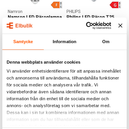
Namron
PHILIPS
Namron LED Päronlampa
Philips LED Päron T25
E14 1,8W 2700K
0,9W (7W) E14 2700K
39,00 kr
37,00 kr
Samtycke
Information
Om
LÄGG I VARUKORG
LÄGG I VARUKORG
I webblager: 99 st
Skickas inom 9-10 arbetsdagar
Denna webbplats använder cookies
Vi använder enhetsidentifierare för att anpassa innehållet
och annonserna till användarna, tillhandahålla funktioner
för sociala medier och analysera vår trafik. Vi
vidarebefordrar även sådana identifierare och annan
information från din enhet till de sociala medier och
annons- och analysföretag som vi samarbetar med.
Dessa kan i sin tur kombinera informationen med annan
Nordlux
information som du har tillhandahållit eller som de har
Nordlux Bruna Bear
Vägglampa
samlat in när du har använt deras tjänster.