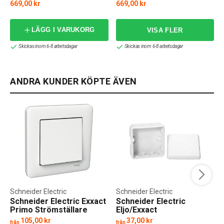
669,00 kr
669,00 kr
LÄGG I VARUKORG
Skickas inom 6-8 arbetsdagar
Skickas inom 6-8 arbetsdagar
ANDRA KUNDER KÖPTE ÄVEN
Schneider Electric
Schneider Electric
Schneider Electric Exxact
Schneider Electric
Primo Strömställare
Eljo/Exxact
Komplett
Kopplingsdosa U56 IP55
105,00 kr
37,00 kr
från
från
f