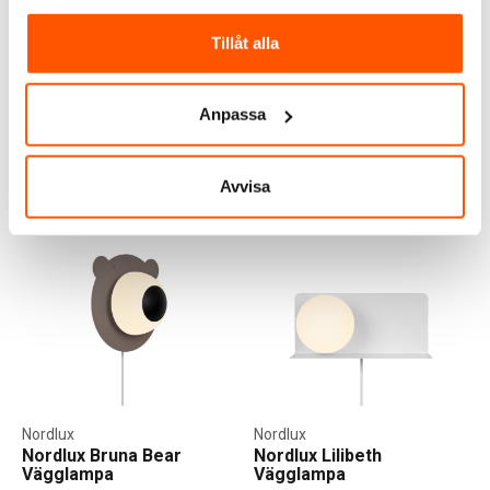
669,00 kr
Tillåt alla
LÄGG I VARUKORG
Skickas inom 6-8 arbetsdagar
Anpassa
Avvisa
ALTERNATIVA PRODUKTER
Nordlux
Nordlux
Nordlux Bruna Bear
Nordlux Lilibeth
Vägglampa
Vägglampa