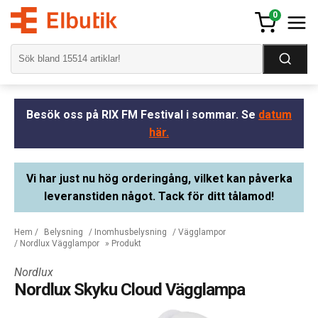
0
Besök oss på RIX FM Festival i sommar. Se
datum
här.
Vi har just nu hög orderingång, vilket kan påverka
leveranstiden något. Tack för ditt tålamod!
Hem
/
Belysning
/
Inomhusbelysning
/
Vägglampor
/
Nordlux Vägglampor
» Produkt
Nordlux
Nordlux Skyku Cloud Vägglampa