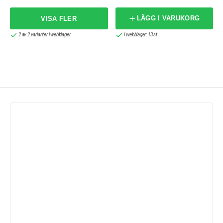
LÄGG I VARUKORG
2 av 2 varianter i webblager
I webblager: 13 st