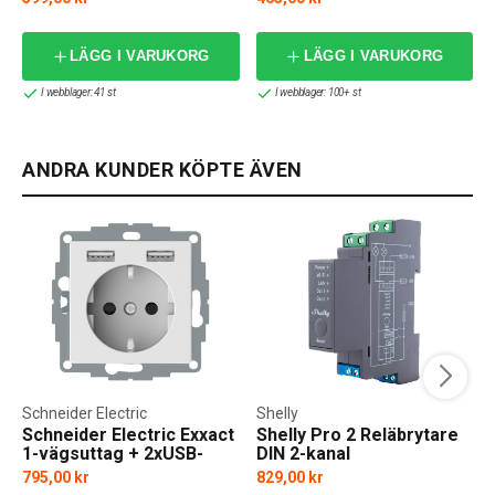
LÄGG I VARUKORG
LÄGG I VARUKORG
I webblager: 41 st
I webblager: 100+ st
ANDRA KUNDER KÖPTE ÄVEN
Schneider Electric
Shelly
Schneider Electric Exxact
Shelly Pro 2 Reläbrytare
1-vägsuttag + 2xUSB-
DIN 2-kanal
uttag
795,00 kr
829,00 kr