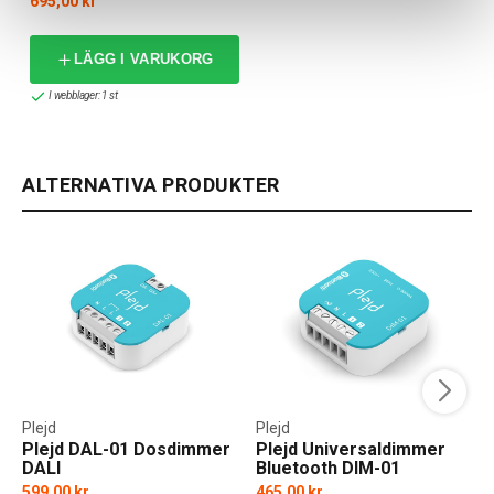
695,00 kr
LÄGG I VARUKORG
I webblager: 1 st
ALTERNATIVA PRODUKTER
Plejd
Plejd
Plejd DAL-01 Dosdimmer
Plejd Universaldimmer
DALI
Bluetooth DIM-01
599,00 kr
465,00 kr