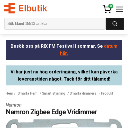
0
Besök oss på RIX FM Festival i sommar. Se
datum
här.
Vi har just nu hög orderingång, vilket kan påverka
leveranstiden något. Tack för ditt tålamod!
Hem
/
Smarta Hem
/
Smart styrning
/
Smarta dimmers
» Produkt
Namron
Namron Zigbee Edge Vridimmer