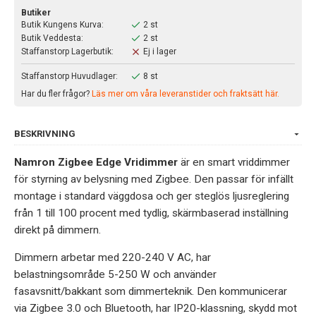
Butiker
Butik Kungens Kurva:
2 st
Butik Veddesta:
2 st
Staffanstorp Lagerbutik:
Ej i lager
Staffanstorp Huvudlager:
8 st
Har du fler frågor?
Läs mer om våra leveranstider och fraktsätt här.
BESKRIVNING
Namron Zigbee Edge Vridimmer
är en smart vriddimmer
för styrning av belysning med Zigbee. Den passar för infällt
montage i standard väggdosa och ger steglös ljusreglering
från 1 till 100 procent med tydlig, skärmbaserad inställning
direkt på dimmern.
Dimmern arbetar med 220-240 V AC, har
belastningsområde 5-250 W och använder
fasavsnitt/bakkant som dimmerteknik. Den kommunicerar
via Zigbee 3.0 och Bluetooth, har IP20-klassning, skydd mot