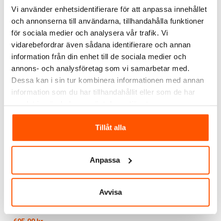
Vi använder enhetsidentifierare för att anpassa innehållet
Namron
Namron
och annonserna till användarna, tillhandahålla funktioner
Namron Zigbee Edge
Namron Zigbee LED
för sociala medier och analysera vår trafik. Vi
Vridimmer
Dimmer 250W
1 199,00 kr
849,00 kr
vidarebefordrar även sådana identifierare och annan
information från din enhet till de sociala medier och
annons- och analysföretag som vi samarbetar med.
LÄGG I VARUKORG
Dessa kan i sin tur kombinera informationen med annan
2 av 2 varianter I webblager
I webblager: 23 st
information som du har tillhandahållit eller som de har
samlat in när du har använt deras tjänster.
Tillåt alla
Anpassa
Avvisa
Namron
Namron Matter Thread
Vridimmer