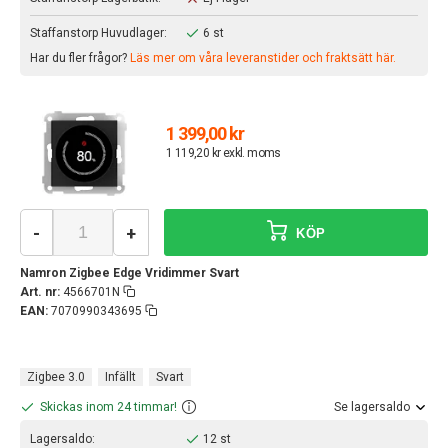
Staffanstorp Huvudlager:
6 st
Har du fler frågor?
Läs mer om våra leveranstider och fraktsätt här.
1 399,00 kr
1 119,20 kr exkl. moms
-
+
KÖP
Namron Zigbee Edge Vridimmer Svart
Art. nr:
4566701N
EAN:
7070990343695
Zigbee 3.0
Infällt
Svart
Skickas inom 24 timmar!
Se lagersaldo
Lagersaldo:
12 st