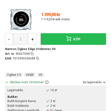
1 399,00 kr
1 119,20 kr exkl. moms
-
+
KÖP
Namron Zigbee Edge Vridimmer Vit
Art. nr:
4566700N
EAN:
7070990343688
Zigbee 3.0
Infällt
Vit
Skickas inom 24 timmar!
Se lagersaldo
Lagersaldo:
10 st
Butiker
Butik Kungens Kurva:
2 st
Butik Veddesta:
2 st
Staffanstorp Lagerbutik:
Ej i lager