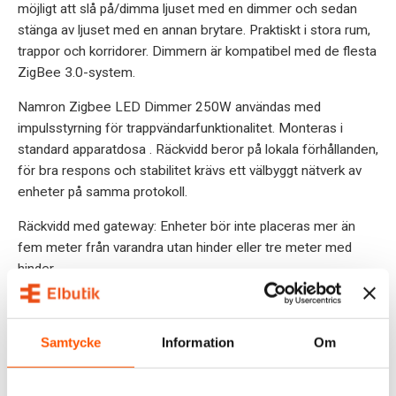
möjligt att slå på/dimma ljuset med en dimmer och sedan
stänga av ljuset med en annan brytare. Praktiskt i stora rum,
trappor och korridorer. Dimmern är kompatibel med de flesta
ZigBee 3.0-system.
Namron Zigbee LED Dimmer 250W användas med
impulsstyrning för trappvändarfunktionalitet. Monteras i
standard apparatdosa . Räckvidd beror på lokala förhållanden,
för bra respons och stabilitet krävs ett välbyggt nätverk av
enheter på samma protokoll.
Räckvidd med gateway: Enheter bör inte placeras mer än
fem meter från varandra utan hinder eller tre meter med
hinder.
Räckvidd utan gateway: Enheter bör inte placeras med
avstånd som överstiger fem meter utan hinder eller två till
Samtycke
Information
Om
tre meter med hinder.
SPECIFIKATIONER