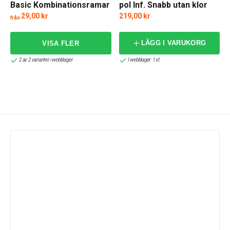
Basic Kombinationsramar
pol Inf. Snabb utan klor
Renvit
29,00 kr
219,00 kr
från
f
LÄGG I VARUKORG
2 av 2 varianter i webblager
I webblager: 1 st