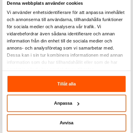
Denna webbplats använder cookies
DOKUMENT
Vi använder enhetsidentifierare för att anpassa innehållet
och annonserna till användarna, tillhandahålla funktioner
OMDÖMEN
för sociala medier och analysera vår trafik. Vi
vidarebefordrar även sådana identifierare och annan
FRÅGOR & SVAR
information från din enhet till de sociala medier och
annons- och analysföretag som vi samarbetar med.
Dessa kan i sin tur kombinera informationen med annan
information som du har tillhandahållit eller som de har
ALTERNATIVA PRODUKTER
samlat in när du har använt deras tjänster.
Tillåt alla
Anpassa
Avvisa
Namron
Namron