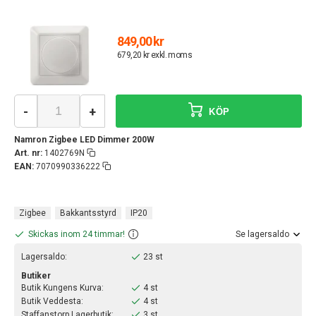
849,00 kr
679,20 kr exkl. moms
-
+
KÖP
Namron Zigbee LED Dimmer 200W
Art. nr:
1402769N
EAN:
7070990336222
Zigbee
Bakkantsstyrd
IP20
Skickas inom 24 timmar!
Se lagersaldo
Lagersaldo:
23 st
Butiker
Butik Kungens Kurva:
4 st
Butik Veddesta:
4 st
Staffanstorp Lagerbutik:
3 st