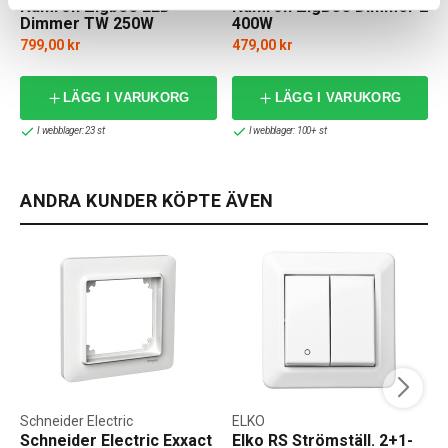
Namron Zigbee LED
Namron ZigBee Dimmer 2
Dimmer TW 250W
400W
799,00 kr
479,00 kr
LÄGG I VARUKORG
LÄGG I VARUKORG
I webblager: 23 st
I webblager: 100+ st
ANDRA KUNDER KÖPTE ÄVEN
Schneider Electric
ELKO
Schneider Electric Exxact
Elko RS Strömställ. 2+1-