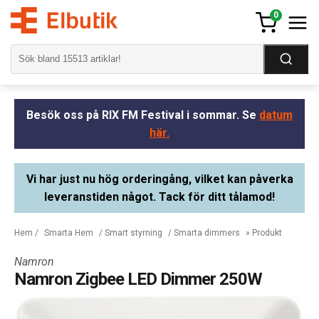
0
Besök oss på RIX FM Festival i sommar. Se
datum
här.
Vi har just nu hög orderingång, vilket kan påverka
leveranstiden något. Tack för ditt tålamod!
Hem
/
Smarta Hem
/
Smart styrning
/
Smarta dimmers
» Produkt
Namron
Namron Zigbee LED Dimmer 250W