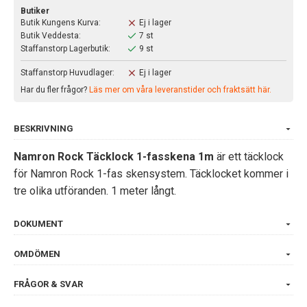
Butiker
Butik Kungens Kurva:
Ej i lager
Butik Veddesta:
7 st
Staffanstorp Lagerbutik:
9 st
Staffanstorp Huvudlager:
Ej i lager
Har du fler frågor?
Läs mer om våra leveranstider och fraktsätt här.
BESKRIVNING
Namron Rock Täcklock 1-fasskena 1m
är ett täcklock
för Namron Rock 1-fas skensystem. Täcklocket kommer i
tre olika utföranden. 1 meter långt.
DOKUMENT
OMDÖMEN
FRÅGOR & SVAR