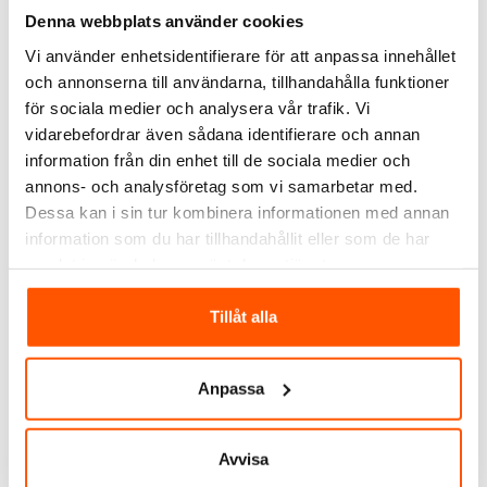
Denna webbplats använder cookies
Vi använder enhetsidentifierare för att anpassa innehållet
och annonserna till användarna, tillhandahålla funktioner
Namron
Namron
för sociala medier och analysera vår trafik. Vi
Namron Rock Skarv Rak
Namron Rock
vidarebefordrar även sådana identifierare och annan
1-Fas
Hörnanslutning L-skarv
information från din enhet till de sociala medier och
59,00 kr
87,00 kr
från
annons- och analysföretag som vi samarbetar med.
Dessa kan i sin tur kombinera informationen med annan
information som du har tillhandahållit eller som de har
samlat in när du har använt deras tjänster.
3 av 3 varianter I webblager
3 av 3 varianter I webblager
Tillåt alla
Anpassa
Avvisa