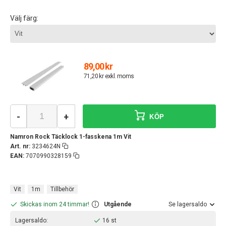
Välj färg:
89,00 kr
71,20 kr exkl. moms
-
+
KÖP
Namron Rock Täcklock 1-fasskena 1m Vit
Art. nr:
3234624N
EAN:
7070990328159
Vit
1m
Tillbehör
Skickas inom 24 timmar!
Utgående
Se lagersaldo
Lagersaldo:
16 st