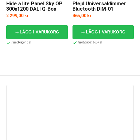
Hide a lite Panel Sky OP
Plejd Universaldimmer
300x1200 DALI Q-Box
Bluetooth DIM-01
2 299,00 kr
465,00 kr
f
LÄGG I VARUKORG
LÄGG I VARUKORG
I webblager: 5 st
I webblager: 100+ st