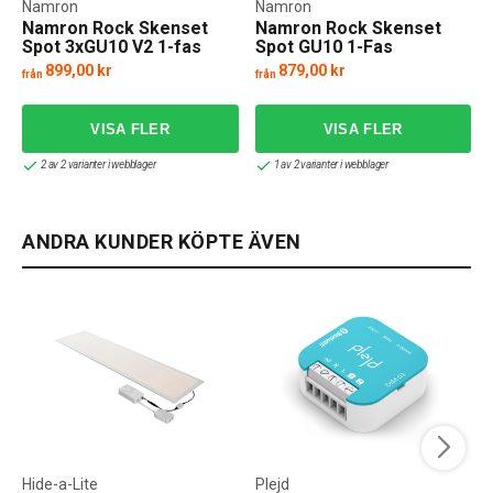
Namron
Namron
Namron Rock Skenset
Namron Rock Skenset
Spot 3xGU10 V2 1-fas
Spot GU10 1-Fas
899,00 kr
879,00 kr
från
från
2 av 2 varianter i webblager
1 av 2 varianter i webblager
ANDRA KUNDER KÖPTE ÄVEN
Hide-a-Lite
Plejd