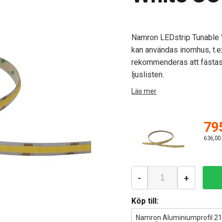
Namron LEDstrip Tunable
kan användas inomhus, t.ex
rekommenderas att fästas 
ljuslisten.
Läs mer
795
636,00
-
+
Köp till:
Namron Aluminiumprofil 2