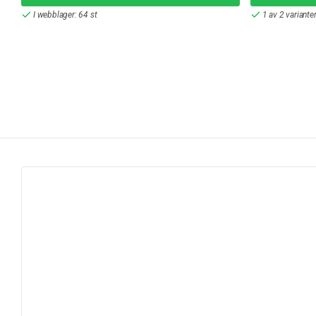
I webblager: 64 st
1 av 2 variante