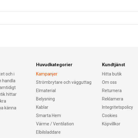
Huvudkategorier
Kundtjänst
et och i
Kampanjer
Hitta butik
an handla
Strömbrytare och vägguttag
Om oss
samtidigt
Elmaterial
Returnera
tik hittar
Belysning
Reklamera
äkra
Kablar
Integritetspolicy
nna känna
Smarta Hem
Cookies
Värme / Ventilation
Köpvillkor
Elbilsladdare