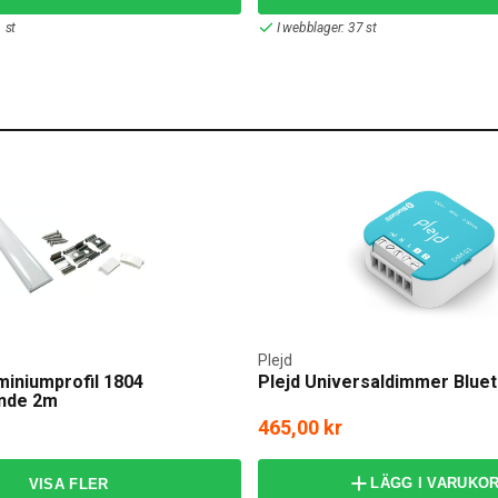
 st
I webblager: 37 st
Plejd
iniumprofil 1804
Plejd Universaldimmer Blue
ande 2m
465,00 kr
LÄGG I VARUKO