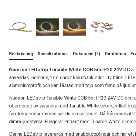
Beskrivning
Specifikationer
Dokument (2)
Omdömen
Fr
Namron LEDstrip Tunable White COB 5m IP20 24V DC
är
användas inomhus, t.ex. under köksbänk eller i tv bänk. LED
aluminiumprofil och kan fästas med tejp som finns på ljuslis
Namron LEDstrip Tunable White COB 5m IP20 24V DC dimrar 
oberoende av varandra med Tunable White teknik, vilket skilj
färgtemperatur dimras när du dimrar ljuset. Gå från varmvitt ti
dimra ljusstyrka. Fungerar endast med Tunable White dimmer
Denna LEDstrip levereras med snabbkopplingar och har ett 