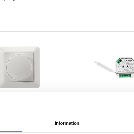
Namron
 Dimmer Tunable White
Namron ZigBee Dimmer Tuna
400W
479,00 kr
Information
LÄGG I VARUKORG
LÄGG I VARUKO