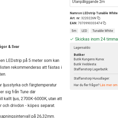
Utanpåliggande 2m
Namron LEDstrip Tunable Whit
Art. nr:
3220226N
EAN:
7070990333474
5m
LED
Tunable White
Skickas inom 24 timma
ågor & Svar
Lagersaldo:
Butiker
Butik Kungens Kurva:
 en LEDstrip på 5 meter som kan
Butik Veddesta:
-listen rekommenderas att fästas i
Staffanstorp Lagerbutik:
ten.
Staffanstorp Huvudlager:
ljusstyrka och färgtemperatur
Har du fler frågor?
Läs mer om v
er sig från Tune där
ll kallt ljus, 2700K-6000K, utan att
 och drivdon - köpes separat.
kapningsintervall på 26,32mm.