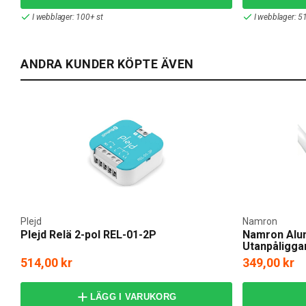
I webblager: 100+ st
I webblager: 51
ANDRA KUNDER KÖPTE ÄVEN
Plejd
Namron
Plejd Relä 2-pol REL-01-2P
Namron Alum
Utanpåligg
514,00 kr
349,00 kr
LÄGG I VARUKORG