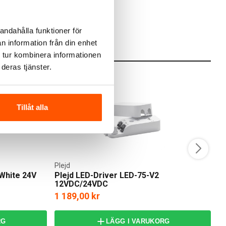
andahålla funktioner för
n information från din enhet
 tur kombinera informationen
deras tjänster.
Tillåt alla
Plejd
Pl
White 24V
Plejd LED-Driver LED-75-V2
P
12VDC/24VDC
1 189,00 kr
frå
RG
LÄGG I VARUKORG