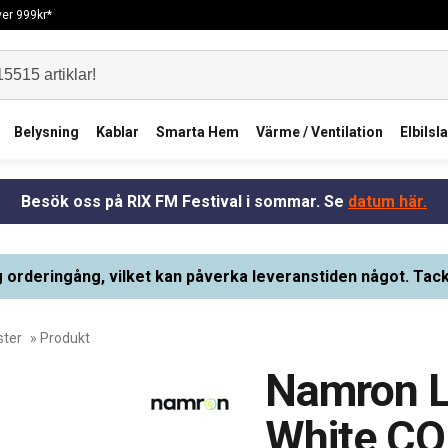
över 999kr*
Belysning
Kablar
Smarta Hem
Värme / Ventilation
Elbilsl
Besök oss på RIX FM Festival i sommar. Se
datum här.
g orderingång, vilket kan påverka leveranstiden något. Tack
ster
» Produkt
Namron L
White CO