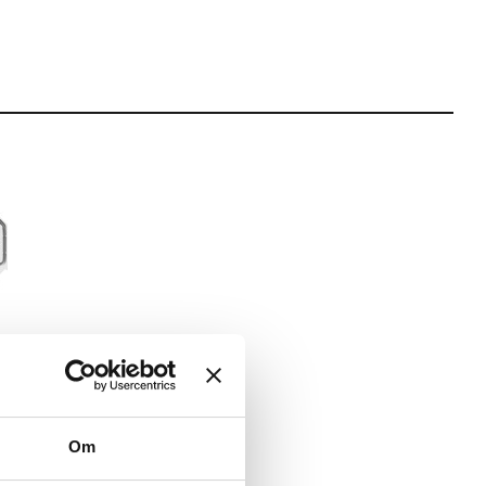
ble White
Om
RG