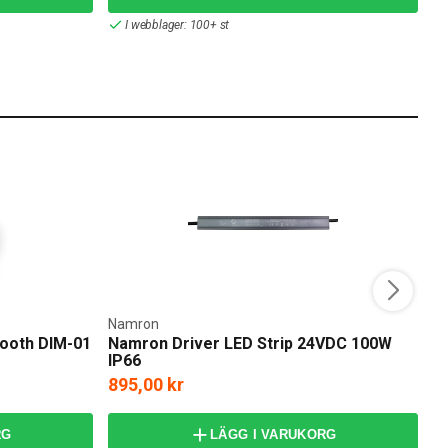
I webblager: 100+ st
Namron
Re
tooth DIM-01
Namron Driver LED Strip 24VDC 100W
R
IP66
895,00 kr
1
RG
LÄGG I VARUKORG