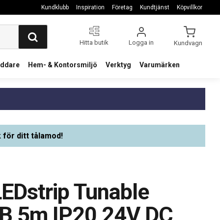
Kundklubb
Inspiration
Företag
Kundtjänst
Köpvillkor
Hitta butik
Logga in
Kundvagn
addare
Hem- & Kontorsmiljö
Verktyg
Varumärken
 för ditt tålamod!
EDstrip Tunable
B 5m IP20 24V DC