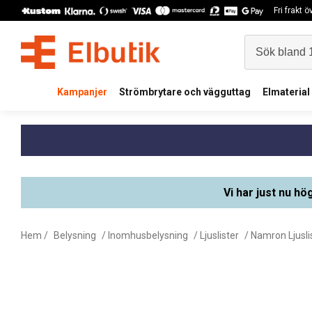
Fri frakt 
Kampanjer
Strömbrytare och vägguttag
Elmaterial
Vi har just nu hö
Hem
/
Belysning
/
Inomhusbelysning
/
Ljuslister
/
Namron Ljusli