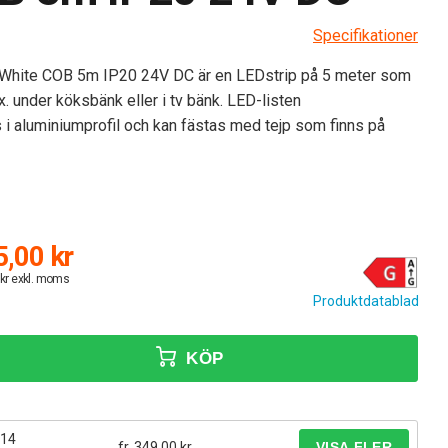
Specifikationer
 White COB 5m IP20 24V DC är en LEDstrip på 5 meter som
. under köksbänk eller i tv bänk. LED-listen
i aluminiumprofil och kan fästas med tejp som finns på
,00 kr
 kr exkl. moms
Produktdatablad
KÖP
114
fr. 349,00 kr