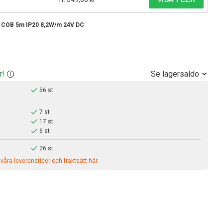
e COB 5m IP20 8,2W/m 24V DC
Se lagersaldo
r!
56 st
7 st
17 st
6 st
26 st
åra leveranstider och fraktsätt här.