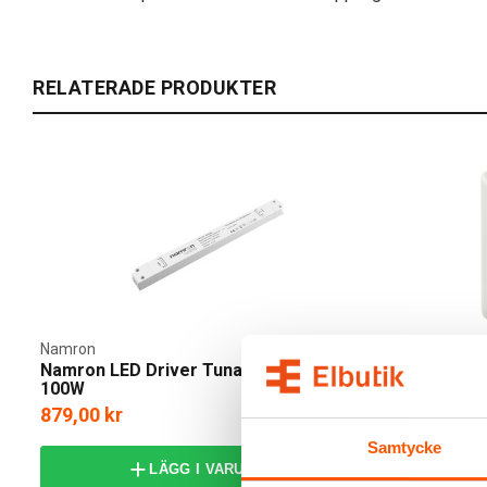
RELATERADE PRODUKTER
Namron
Namron
Namron LED Driver Tunable White 24V
Namron LED
100W
250W 230V
879,00 kr
499,00 kr
Samtycke
LÄGG I VARUKORG