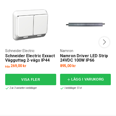
Schneider Electric
Namron
Schneider Electric Exxact
Namron Driver LED Strip
Vägguttag 2-vägs IP44
24VDC 100W IP66
269,00 kr
895,00 kr
från
f
LÄGG I VARUKORG
2 av 3 varianter i webblager
I webblager: 51 st