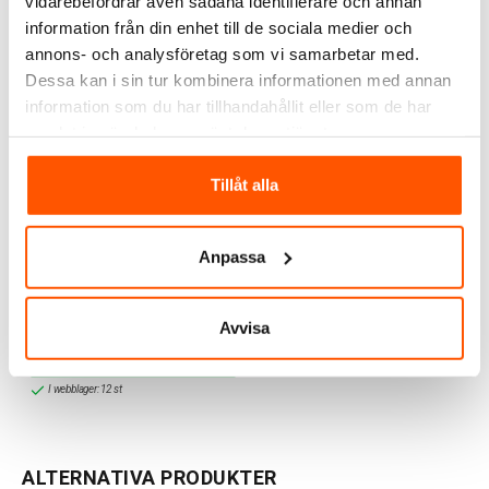
vidarebefordrar även sådana identifierare och annan
information från din enhet till de sociala medier och
annons- och analysföretag som vi samarbetar med.
Dessa kan i sin tur kombinera informationen med annan
information som du har tillhandahållit eller som de har
samlat in när du har använt deras tjänster.
Tillåt alla
Namron
Namron LEDstrip 5m
Anpassa
RGBW 19,2W IP65
899,00 kr
Avvisa
LÄGG I VARUKORG
I webblager: 12 st
ALTERNATIVA PRODUKTER