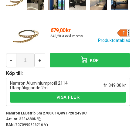
679,00 kr
543,20 kr exkl. moms
Produktdatablad
-
+
KÖP
Köp till:
Namron Aluminiumprofil 2114
fr. 349,00 kr
Utanpåliggande 2m
Namron LEDstrip 5m 2700K 14,4W IP20 24VDC
Art. nr:
3234680N
EAN:
7070990326216