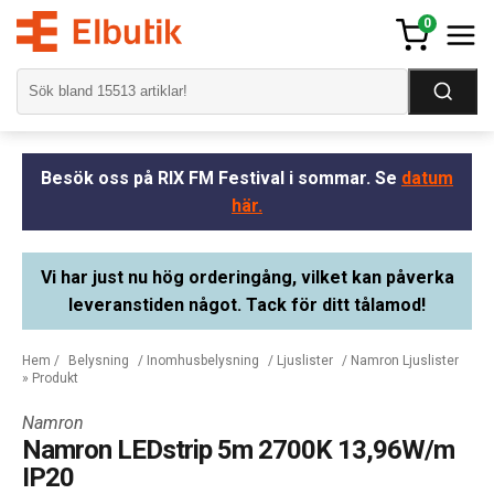
0
Besök oss på RIX FM Festival i sommar. Se
datum
här.
Vi har just nu hög orderingång, vilket kan påverka
leveranstiden något. Tack för ditt tålamod!
Hem
/
Belysning
/
Inomhusbelysning
/
Ljuslister
/
Namron Ljuslister
» Produkt
Namron
Namron LEDstrip 5m 2700K 13,96W/m
IP20