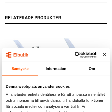
RELATERADE PRODUKTER
Samtycke
Information
Om
Namron
Namron
Namron Aluminiumprofil
Namron Aluminiumprofil
1714 Utanpåliggande 2m
2114 Utanpåliggande 2m
Denna webbplats använder cookies
349,00 kr
349,00 kr
från
från
Vi använder enhetsidentifierare för att anpassa innehållet
och annonserna till användarna, tillhandahålla funktioner
för sociala medier och analysera vår trafik. Vi
3 av 3 varianter I webblager
1 av 3 varianter i webblager