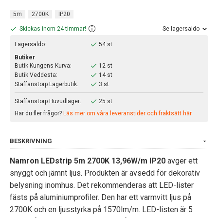
5m
2700K
IP20
Skickas inom 24 timmar!
Se lagersaldo
Lagersaldo:
54 st
Butiker
Butik Kungens Kurva:
12 st
Butik Veddesta:
14 st
Staffanstorp Lagerbutik:
3 st
Staffanstorp Huvudlager:
25 st
Har du fler frågor?
Läs mer om våra leveranstider och fraktsätt här.
BESKRIVNING
Namron LEDstrip 5m 2700K 13,96W/m IP20
avger ett
snyggt och jämnt ljus. Produkten är avsedd för dekorativ
belysning inomhus. Det rekommenderas att LED-lister
fästs på aluminiumprofiler. Den har ett varmvitt ljus på
2700K och en ljusstyrka på 1570lm/m. LED-listen är 5