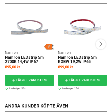
Namron
Namron
Namron LEDstrip 5m
Namron LEDstrip 5m
2700K 14,4W IP67
RGBW 19,2W IP65
895,00 kr
899,00 kr
f
LÄGG I VARUKORG
LÄGG I VARUKORG
I webblager: 51 st
I webblager: 12 st
ANDRA KUNDER KÖPTE ÄVEN