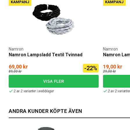
KAMPANJ
KAMPANJ
Namron
Namron
Namron Lampsladd Textil Tvinnad
Namron Lamp
69,00 kr
19,00 kr
-22%
89,00 kr
29,00 kr
2 av 2 varianter i webblager
2 av 2 variante
ANDRA KUNDER KÖPTE ÄVEN