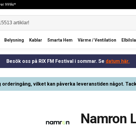
över 999kr*
Belysning
Kablar
Smarta Hem
Värme / Ventilation
Elbilsl
Besök oss på RIX FM Festival i sommar. Se
datum här.
g orderingång, vilket kan påverka leveranstiden något. Tack
Namron L