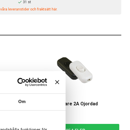
31 st
åra leveranstider och fraktsätt här.
Amiga
Om
7
Sladdströmställare 2A Ojordad
19,00 kr
-34%
från
andahålla funktioner för