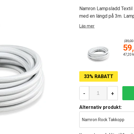
Namron Lampsladd Textil 3
med en längd på 3m. Lamp
Läs mer
(89,00 
59,
47,20 k
33% RABATT
-
+
Alternativ produkt:
Namron Rock Takkopp