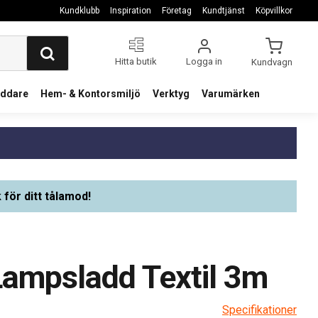
Kundklubb
Inspiration
Företag
Kundtjänst
Köpvillkor
Hitta butik
Logga in
Kundvagn
addare
Hem- & Kontorsmiljö
Verktyg
Varumärken
 för ditt tålamod!
ampsladd Textil 3m
Specifikationer