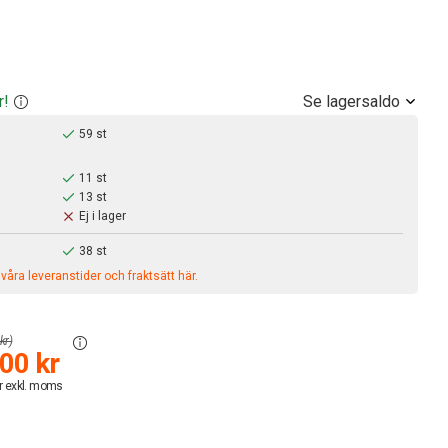
Se lagersaldo
r!
59 st
11 st
13 st
Ej i lager
38 st
åra leveranstider och fraktsätt här.
kr)
00 kr
r exkl. moms