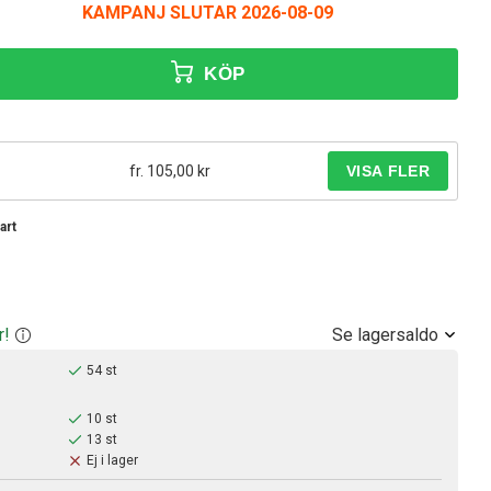
KAMPANJ SLUTAR 2026-08-09
KÖP
fr. 105,00 kr
art
Se lagersaldo
r!
54 st
10 st
13 st
Ej i lager