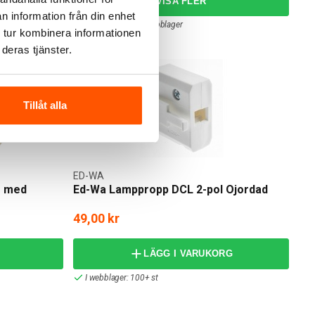
n information från din enhet
5 av 5 varianter I webblager
 tur kombinera informationen
deras tjänster.
Tillåt alla
ED-WA
g med
Ed-Wa Lamppropp DCL 2-pol Ojordad
49,00 kr
LÄGG I VARUKORG
I webblager: 100+ st