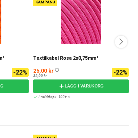
KAMPANJ
m²
Textilkabel Rosa 2x0,75mm²
T
25,00 kr
3
-22%
-22%
32,00 kr
45
RG
LÄGG I VARUKORG
I webblager: 100+ st