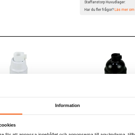
Staffanstorp Huvudlager:
Har du fler frågor?
Läs mer om v
Namron
Information
phållare Slät E14
Namron Lamphållare Slät E2
19,00 kr
-21%
cookies
29,00 kr
e för att anpassa innehållet och annonserna till användarna, tillh