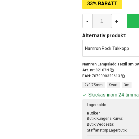
33% RABATT
-
+
Alternativ produkt:
Namron Rock Takkopp
Namron Lampsladd Textil 3m Sv
Art. nr:
82107N
EAN:
7070990329613
2x0.75mm
Svart
3m
Skickas inom 24 timma
Lagersaldo:
Butiker
Butik Kungens Kurva:
Butik Veddesta:
Staffanstorp Lagerbutik: