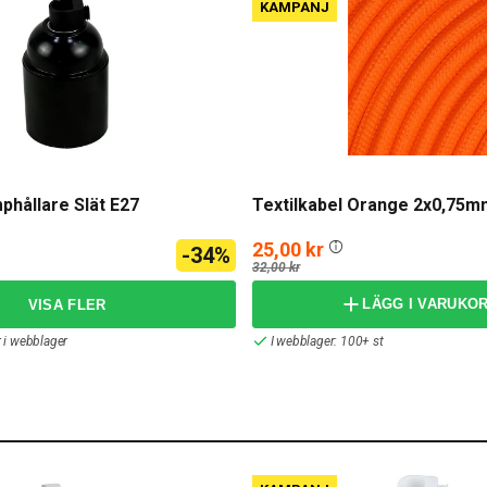
KAMPANJ
hållare Slät E27
Textilkabel Orange 2x0,75m
25,00 kr
-34%
32,00 kr
LÄGG I VARUKO
r i webblager
I webblager: 100+ st