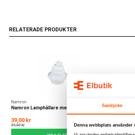
RELATERADE PRODUKTER
Namron
Namron
Samtycke
Namron Lamphållare med ring E27
Namron Lam
39,00 kr
15,00 kr
-33%
Denna webbplats använder 
59,00 kr
19,00 kr
Vi använder enhetsidentifierar