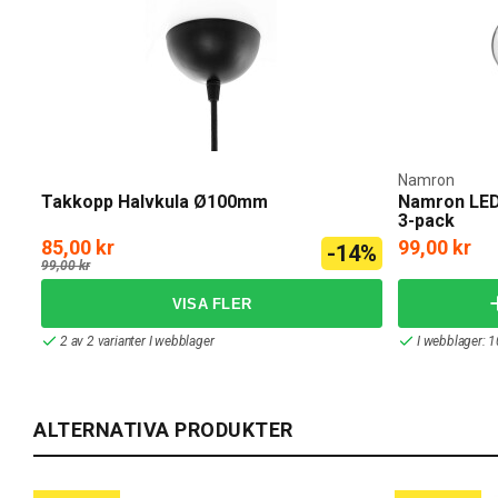
Namron
Takkopp Halvkula Ø100mm
Namron LED
3-pack
85,00 kr
99,00 kr
-14%
99,00 kr
2 av 2 varianter I webblager
I webblager: 1
ALTERNATIVA PRODUKTER