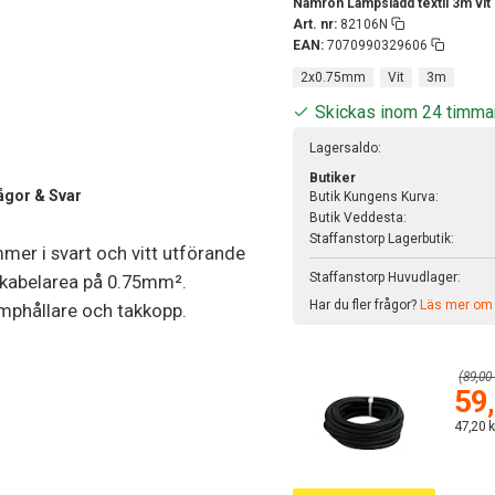
Namron Lampsladd textil 3m vit
Art. nr:
82106N
EAN:
7070990329606
2x0.75mm
Vit
3m
Skickas inom 24 timma
Lagersaldo:
Butiker
ågor & Svar
Butik Kungens Kurva:
Butik Veddesta:
Staffanstorp Lagerbutik:
mer i svart och vitt utförande
Staffanstorp Huvudlager:
 kabelarea på 0.75mm².
Har du fler frågor?
Läs mer om v
phållare och takkopp.
(89,00 
59,
47,20 k