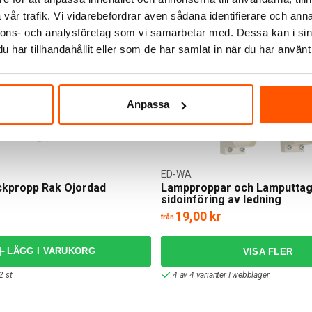
vår trafik. Vi vidarebefordrar även sådana identifierare och anna
er I webblager
2 av 2 varianter I webblager
nnons- och analysföretag som vi samarbetar med. Dessa kan i sin
har tillhandahållit eller som de har samlat in när du har använt 
Anpassa
ED-WA
ckpropp Rak Ojordad
Lampproppar och Lamputta
sidoinföring av ledning
19,00 kr
från
LÄGG I VARUKORG
2 st
4 av 4 varianter I webblager