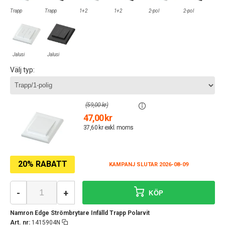
Trapp
Trapp
1+2
1+2
2-pol
2-pol
Jalusi
Jalusi
Välj typ:
(59,00 kr)
47,00 kr
37,60 kr exkl. moms
20% RABATT
KAMPANJ SLUTAR 2026-08-09
-
+
KÖP
Namron Edge Strömbrytare Infälld Trapp Polarvit
Art. nr:
1415904N