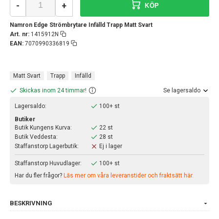
-
+
KÖP
Namron Edge Strömbrytare Infälld Trapp Matt Svart
Art. nr:
1415912N
EAN:
7070990336819
Matt Svart
Trapp
Infälld
Skickas inom 24 timmar!
Se lagersaldo
Lagersaldo:
100+ st
Butiker
Butik Kungens Kurva:
22 st
Butik Veddesta:
28 st
Staffanstorp Lagerbutik:
Ej i lager
Staffanstorp Huvudlager:
100+ st
Har du fler frågor?
Läs mer om våra leveranstider och fraktsätt här.
BESKRIVNING