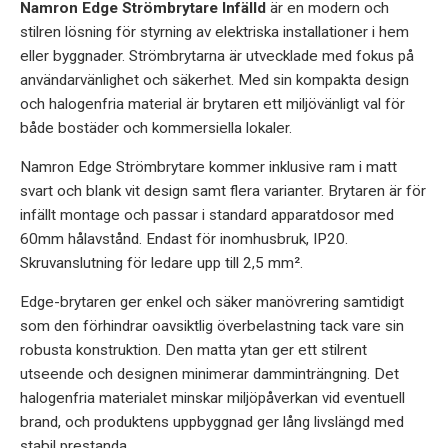
Namron Edge Strömbrytare Infälld
är en modern och
stilren lösning för styrning av elektriska installationer i hem
eller byggnader. Strömbrytarna är utvecklade med fokus på
användarvänlighet och säkerhet. Med sin kompakta design
och halogenfria material är brytaren ett miljövänligt val för
både bostäder och kommersiella lokaler.
Namron Edge Strömbrytare kommer inklusive ram i matt
svart och blank vit design samt flera varianter. Brytaren är för
infällt montage och passar i standard apparatdosor med
60mm hålavstånd. Endast för inomhusbruk, IP20.
Skruvanslutning för ledare upp till 2,5 mm².
Edge-brytaren ger enkel och säker manövrering samtidigt
som den förhindrar oavsiktlig överbelastning tack vare sin
robusta konstruktion. Den matta ytan ger ett stilrent
utseende och designen minimerar damminträngning. Det
halogenfria materialet minskar miljöpåverkan vid eventuell
brand, och produktens uppbyggnad ger lång livslängd med
stabil prestanda.