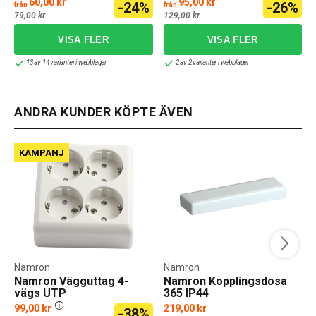
60,00 kr
95,00 kr
-24%
-26%
från
från
f
pol
79,00 kr
129,00 kr
13 av 14 varianter i webblager
2 av 2 varianter i webblager
ANDRA KUNDER KÖPTE ÄVEN
KAMPANJ
Namron
Namron
Namron Vägguttag 4-
Namron Kopplingsdosa
vägs UTP
365 IP44
Skruvanslutning Jordat
99,00 kr
219,00 kr
-38%