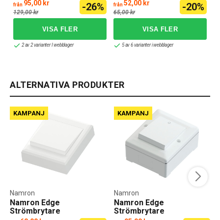
Utanpåliggande IP55 2-
95,00 kr
52,00 kr
-26%
-20%
från
från
pol
129,00 kr
65,00 kr
2 av 2 varianter I webblager
5 av 6 varianter i webblager
ALTERNATIVA PRODUKTER
KAMPANJ
KAMPANJ
Namron
Namron
Namron Edge
Namron Edge
Strömbrytare
Strömbrytare
Utanpåliggande
Utanpåliggande IP55 2-