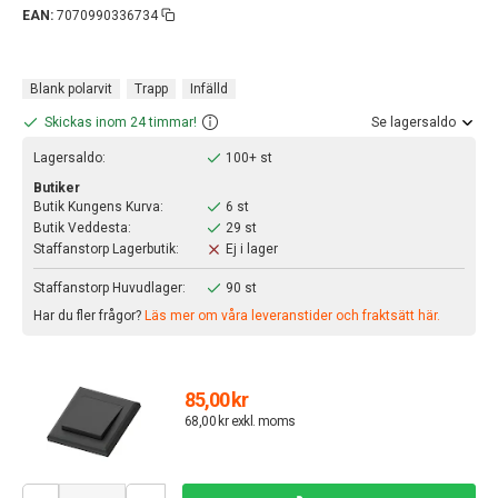
EAN:
7070990336734
Blank polarvit
Trapp
Infälld
Skickas inom 24 timmar!
Se lagersaldo
Lagersaldo:
100+ st
Butiker
Butik Kungens Kurva:
6 st
Butik Veddesta:
29 st
Staffanstorp Lagerbutik:
Ej i lager
Staffanstorp Huvudlager:
90 st
Har du fler frågor?
Läs mer om våra leveranstider och fraktsätt här.
85,00 kr
68,00 kr exkl. moms