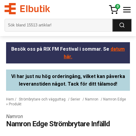
0
Besök oss på RIX FM Festival i sommar. Se
datum
här.
Vi har just nu hög orderingång, vilket kan påverka
leveranstiden något. Tack för ditt tålamod!
Hem
/
Strömbrytare och vägguttag
/
Serier
/
Namron
/
Namron Edge
» Produkt
Namron
Namron Edge Strömbrytare Infälld