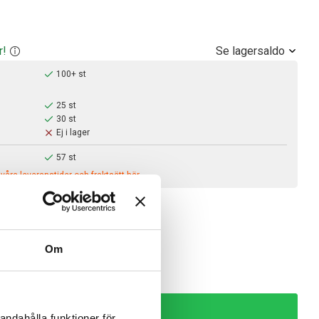
Se lagersaldo
r!
100+ st
25 st
30 st
Ej i lager
57 st
åra leveranstider och fraktsätt här.
,00 kr
Om
 kr exkl. moms
KÖP
andahålla funktioner för