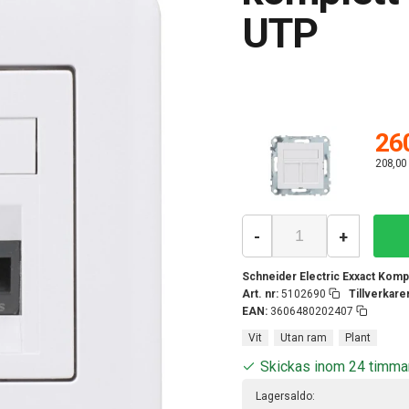
UTP
260
208,00
-
+
Schneider Electric Exxact Kompl
Art. nr:
5102690
Tillverkar
EAN:
3606480202407
Vit
Utan ram
Plant
Skickas inom 24 timma
Lagersaldo: