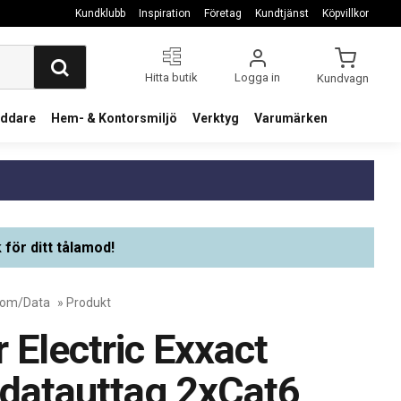
Kundklubb
Inspiration
Företag
Kundtjänst
Köpvillkor
Hitta butik
Logga in
Kundvagn
addare
Hem- & Kontorsmiljö
Verktyg
Varumärken
 för ditt tålamod!
Com/Data
» Produkt
 Electric Exxact
 datauttag 2xCat6