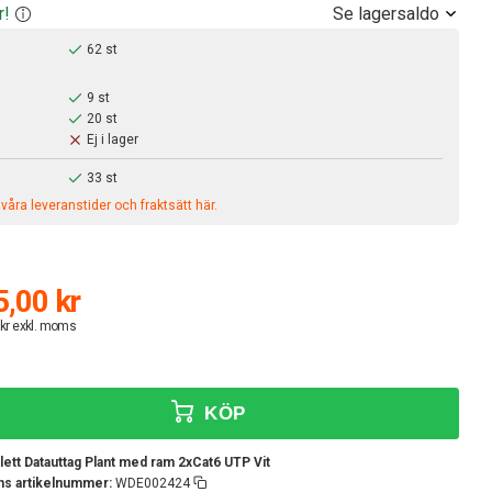
Se lagersaldo
r!
62 st
9 st
20 st
Ej i lager
33 st
åra leveranstider och fraktsätt här.
,00 kr
 kr exkl. moms
KÖP
ett Datauttag Plant med ram 2xCat6 UTP Vit
ens artikelnummer:
WDE002424