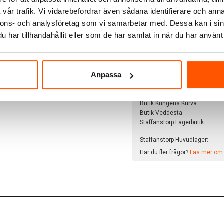
vår trafik. Vi vidarebefordrar även sådana identifierare och anna
Schneider Electric Exxact Kompl
nnons- och analysföretag som vi samarbetar med. Dessa kan i sin
Art. nr:
5102697
Tillverkar
har tillhandahållit eller som de har samlat in när du har använt 
EAN:
3606480910371
Vit
Med ram
Vinklat
Skickas inom 24 timma
Anpassa
Lagersaldo:
Butiker
Butik Kungens Kurva:
Butik Veddesta:
Staffanstorp Lagerbutik:
Staffanstorp Huvudlager:
Har du fler frågor?
Läs mer om v