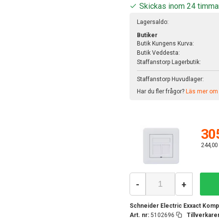
Skickas inom 24 timma
Lagersaldo:
Butiker
Butik Kungens Kurva:
Butik Veddesta:
Staffanstorp Lagerbutik:
Staffanstorp Huvudlager:
Har du fler frågor?
Läs mer om v
305
244,00
-
+
Schneider Electric Exxact Kompl
Art. nr:
5102696
Tillverkar