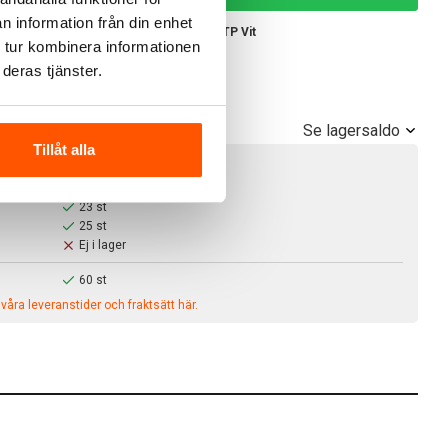
n information från din enhet
ett Datauttag Vinklat med ram 2xCat6 UTP Vit
 tur kombinera informationen
ens artikelnummer:
WDE002425
deras tjänster.
Se lagersaldo
r!
Tillåt alla
100+ st
23 st
25 st
Ej i lager
60 st
åra leveranstider och fraktsätt här.