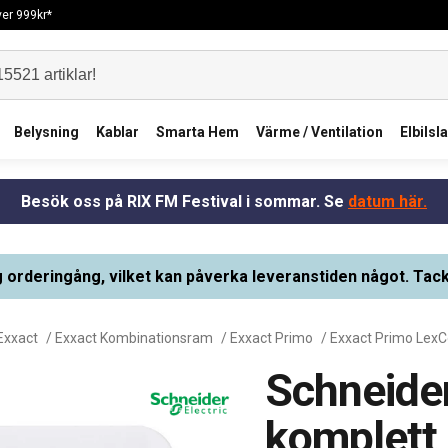
över 999kr*
Belysning
Kablar
Smarta Hem
Värme / Ventilation
Elbilsl
Besök oss på RIX FM Festival i sommar. Se
datum här.
g orderingång, vilket kan påverka leveranstiden något. Tack
Exxact
/
Exxact Kombinationsram
/
Exxact Primo
/
Exxact Primo Lex
Schneider
komplett