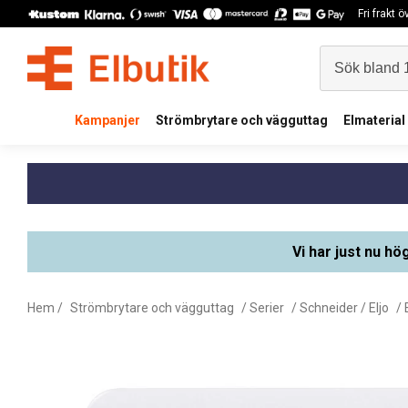
Fri frakt 
Kampanjer
Strömbrytare och vägguttag
Elmaterial
Vi har just nu hö
Hem
/
Strömbrytare och vägguttag
/
Serier
/
Schneider / Eljo
/