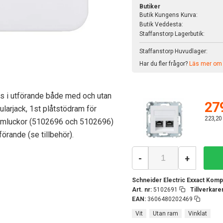
Butiker
Butik Kungens Kurva:
Butik Veddesta:
Staffanstorp Lagerbutik:
Staffanstorp Huvudlager:
Har du fler frågor?
Läs mer om v
nns i utförande både med och utan
279
larjack, 1st plåtstödram för
223,20
ammluckor (5102696 och 5102696)
örande (se tillbehör).
-
+
Schneider Electric Exxact Kompl
Art. nr:
5102691
Tillverkar
EAN:
3606480202469
Vit
Utan ram
Vinklat