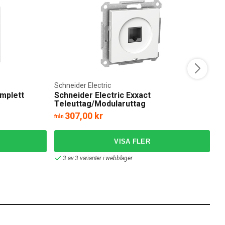
Schneider Electric
Sc
omplett
Schneider Electric Exxact
S
Teleuttag/Modularuttag
307,00 kr
från
frå
3 av 3 varianter i webblager