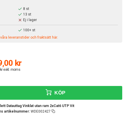
8 st
13 st
Ej i lager
100+ st
åra leveranstider och fraktsätt här.
,00 kr
 kr exkl. moms
KÖP
ett Datauttag Vinklat utan ram 2xCat6 UTP Vit
ens artikelnummer:
WDE002427