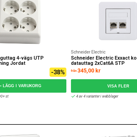
Schneider Electric
guttag 4-vägs UTP
Schneider Electric Exxact k
ning Jordat
datauttag 2xCat6A STP
345,00 kr
-38%
från
LÄGG I VARUKORG
00+ st
4 av 4 varianter i webblager