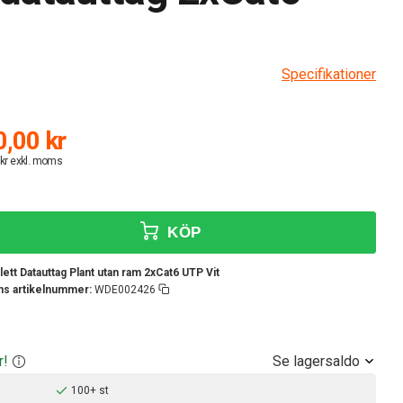
Specifikationer
,00 kr
 kr exkl. moms
KÖP
ett Datauttag Plant utan ram 2xCat6 UTP Vit
ens artikelnummer:
WDE002426
Se lagersaldo
r!
100+ st