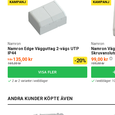
KAMPANJ
KAMPANJ
Namron
Namron
Namron Edge Vägguttag 2-vägs UTP
Namron Väg
IP44
Skruvanslut
135,00 kr
99,00 kr
-20%
från
169,00 kr
159,00 kr
2 av 2 varianter i webblager
I webblager: 1
ANDRA KUNDER KÖPTE ÄVEN