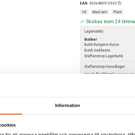
EAN:
3606480910333
Vit
Med ram
Plant
Skickas inom 24 timma
Lagersaldo:
Butiker
Butik Kungens Kurva:
Butik Veddesta:
Staffanstorp Lagerbutik:
Staffanstorp Huvudlager:
Har du fler frågor?
Läs mer om v
285
Information
228,00
cookies
-
+
e för att anpassa innehållet och annonserna till användarna, tillh