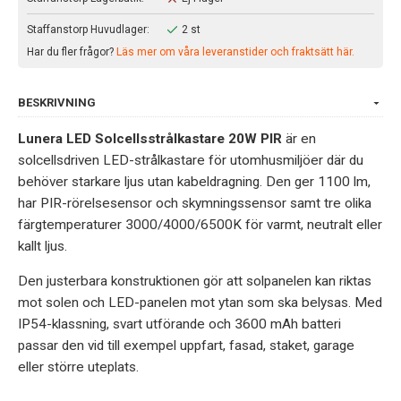
Staffanstorp Huvudlager:
2 st
Har du fler frågor?
Läs mer om våra leveranstider och fraktsätt här.
BESKRIVNING
Lunera LED Solcellsstrålkastare 20W PIR
är en
solcellsdriven LED-strålkastare för utomhusmiljöer där du
behöver starkare ljus utan kabeldragning. Den ger 1100 lm,
har PIR-rörelsesensor och skymningssensor samt tre olika
färgtemperaturer 3000/4000/6500K för varmt, neutralt eller
kallt ljus.
Den justerbara konstruktionen gör att solpanelen kan riktas
mot solen och LED-panelen mot ytan som ska belysas. Med
IP54-klassning, svart utförande och 3600 mAh batteri
passar den vid till exempel uppfart, fasad, staket, garage
eller större uteplats.