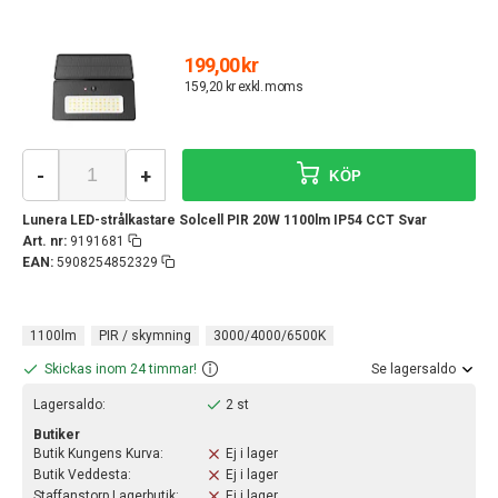
199,00 kr
159,20 kr exkl. moms
-
+
KÖP
Lunera LED-strålkastare Solcell PIR 20W 1100lm IP54 CCT Svar
Art. nr:
9191681
EAN:
5908254852329
1100lm
PIR / skymning
3000/4000/6500K
Skickas inom 24 timmar!
Se lagersaldo
Lagersaldo:
2 st
Butiker
Butik Kungens Kurva:
Ej i lager
Butik Veddesta:
Ej i lager
Staffanstorp Lagerbutik:
Ej i lager