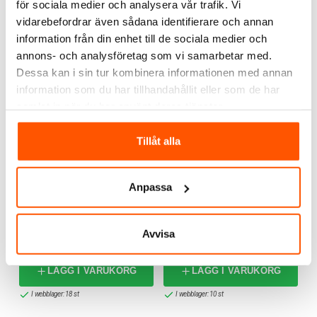
för sociala medier och analysera vår trafik. Vi
LÄGG I VARUKORG
vidarebefordrar även sådana identifierare och annan
information från din enhet till de sociala medier och
7 av 13 varianter i webblager
I webblager: 10 st
annons- och analysföretag som vi samarbetar med.
Dessa kan i sin tur kombinera informationen med annan
information som du har tillhandahållit eller som de har
samlat in när du har använt deras tjänster.
Tillåt alla
Anpassa
Namron
Namron
Namron LED
Namron LED
Strålkastare 30W
Strålkastare 50W
Avvisa
309,00 kr
579,00 kr
-22%
399,00 kr
LÄGG I VARUKORG
LÄGG I VARUKORG
I webblager: 18 st
I webblager: 10 st