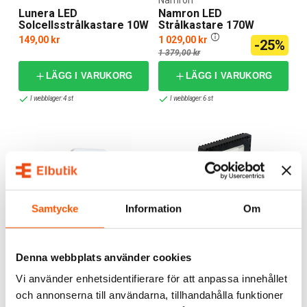
Lunera LED
Namron LED
Solcellsstrålkastare 10W
Strålkastare 170W
PIR
149,00 kr
1 029,00 kr
-25%
1 379,00 kr
LÄGG I VARUKORG
LÄGG I VARUKORG
I webblager: 4 st
I webblager: 6 st
Samtycke
Information
Om
Ledvance
Namron
Denna webbplats använder cookies
Ledvance Floodlight LED
Namron LED
Strålkastare Sensor
Strålkastare 100W
Vi använder enhetsidentifierare för att anpassa innehållet
499,00 kr
699,00 kr
-30%
från
och annonserna till användarna, tillhandahålla funktioner
999,00 kr