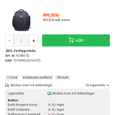
499,00 kr
399,20 kr exkl. moms
-
+
KÖP
J&EL Verktygsväska
Art. nr:
92485
EAN:
7070990341554
15 fack
Vadderade axelband
Slitstark
Skickas inom 6-8 arbetsdagar
Se lagersaldo
Lagersaldo:
Skickas inom 6-8 arbetsdagar
Butiker
Butik Kungens Kurva:
Ej i lager
Butik Veddesta:
Ej i lager
Staffanstorp Lagerbutik:
Ej i lager