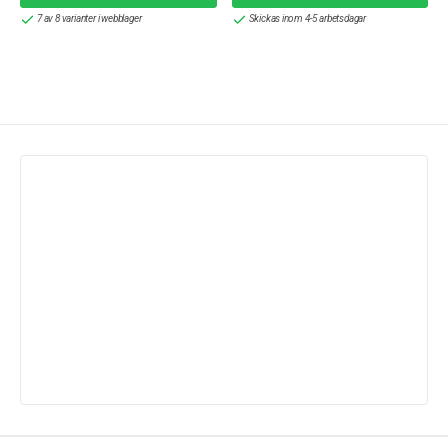
7 av 8 varianter i webblager
Skickas inom 4-5 arbetsdagar