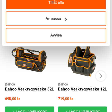
LÄGG I VARUKORG
LÄGG I VARUKORG
Tillåt alla
Skickas inom 6-8 arbetsdagar
I webblager: 9 st
Anpassa
ALTERNATIVA PRODUKTER
Avvisa
Bahco
Bahco
Bahco Verktygsväska 32L
Bahco Verktygsväska 12L
695,00 kr
719,00 kr
LÄGG I VARUKORG
LÄGG I VARUKORG