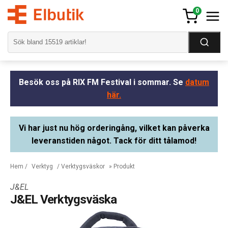
0
Besök oss på RIX FM Festival i sommar. Se
datum
här.
Vi har just nu hög orderingång, vilket kan påverka
leveranstiden något. Tack för ditt tålamod!
Hem
/
Verktyg
/
Verktygsväskor
» Produkt
J&EL
J&EL Verktygsväska