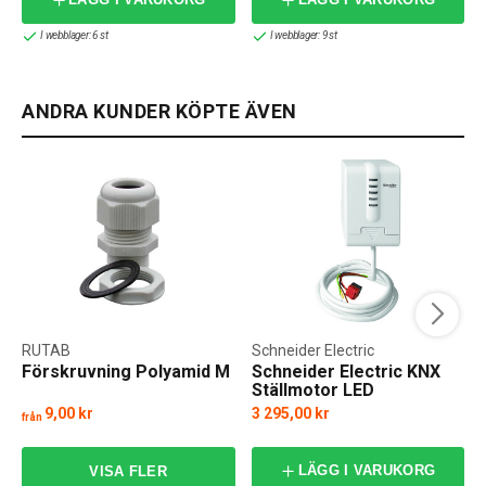
I webblager: 6 st
I webblager: 9 st
ANDRA KUNDER KÖPTE ÄVEN
RUTAB
Schneider Electric
Förskruvning Polyamid M
Schneider Electric KNX
Ställmotor LED
2xBinäringång
9,00 kr
3 295,00 kr
från
LÄGG I VARUKORG