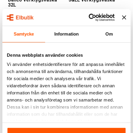
32L
695,00 kr
499,00 kr
LÄGG I VARUKORG
LÄGG I VARUKORG
Samtycke
Information
Om
I webblager: 6 st
Skickas inom 6-8 arbetsdagar
Denna webbplats använder cookies
Vi använder enhetsidentifierare för att anpassa innehållet
och annonserna till användarna, tillhandahålla funktioner
för sociala medier och analysera vår trafik. Vi
vidarebefordrar även sådana identifierare och annan
information från din enhet till de sociala medier och
annons- och analysföretag som vi samarbetar med.
Namron
Bahco
Namron Verktygsväska
Bahco Verktygsväska
Dessa kan i sin tur kombinera informationen med annan
12L
information som du har tillhandahållit eller som de har
879,00 kr
719,00 kr
samlat in när du har använt deras tjänster.