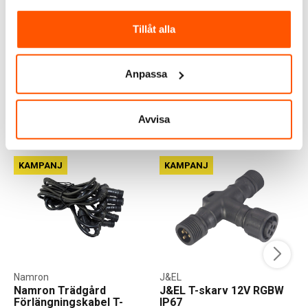
LED 12V 6-kit
499,00 kr
-50%
999,00 kr
Tillåt alla
LÄGG I VARUKORG
I webblager: 100+ st
Anpassa
Avvisa
ALTERNATIVA PRODUKTER
KAMPANJ
KAMPANJ
Namron
J&EL
Namron Trädgård
J&EL T-skarv 12V RGBW
Förlängningskabel T-
IP67