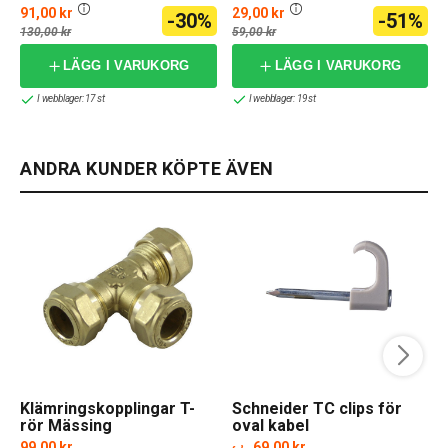
skarv 3m RGBW 12V DC
91,00 kr
29,00 kr
-30%
-51%
130,00 kr
59,00 kr
LÄGG I VARUKORG
LÄGG I VARUKORG
I webblager: 17 st
I webblager: 19 st
ANDRA KUNDER KÖPTE ÄVEN
Klämringskopplingar T-
Schneider TC clips för
rör Mässing
oval kabel
99,00 kr
69,00 kr