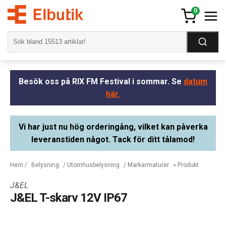
0
Besök oss på RIX FM Festival i sommar. Se
datum
här.
Vi har just nu hög orderingång, vilket kan påverka
leveranstiden något. Tack för ditt tålamod!
Hem
/
Belysning
/
Utomhusbelysning
/
Markarmaturer
» Produkt
J&EL
J&EL T-skarv 12V IP67