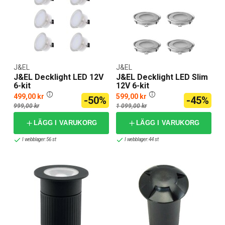
J&EL
J&EL
J&EL Decklight LED 12V
J&EL Decklight LED Slim
6-kit
12V 6-kit
499,00 kr
599,00 kr
-50%
-45%
999,00 kr
1 099,00 kr
LÄGG I VARUKORG
LÄGG I VARUKORG
I webblager: 56 st
I webblager: 44 st