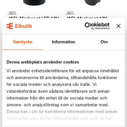
J&EL
J&EL
J&EL Markspot LED 12V
J&EL Markspot 12V
4,5W
0,75W
299,00 kr
249,00 kr
Samtycke
Information
Om
LÄGG I VARUKORG
LÄGG I VARUKORG
I webblager: 9 st
I webblager: 20 st
Denna webbplats använder cookies
Vi använder enhetsidentifierare för att anpassa innehållet
och annonserna till användarna, tillhandahålla funktioner
för sociala medier och analysera vår trafik. Vi
vidarebefordrar även sådana identifierare och annan
information från din enhet till de sociala medier och
annons- och analysföretag som vi samarbetar med.
Dessa kan i sin tur kombinera informationen med annan
J&EL
information som du har tillhandahållit eller som de har
J&EL
Trappstegsbelysning
samlat in när du har använt deras tjänster.