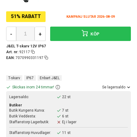
51% RABATT
KAMPANJ SLUTAR 2026-08-09
-
+
KÖP
J&EL T-skarv 12V IP67
Art. nr:
92117
EAN:
7070990331197
T-skarv
IP67
Enbart J&EL
Skickas inom 24 timmar!
Se lagersaldo
Lagersaldo:
22 st
Butiker
Butik Kungens Kurva:
7 st
Butik Veddesta:
6 st
Staffanstorp Lagerbutik:
Ej i lager
Staffanstorp Huvudlager:
11 st