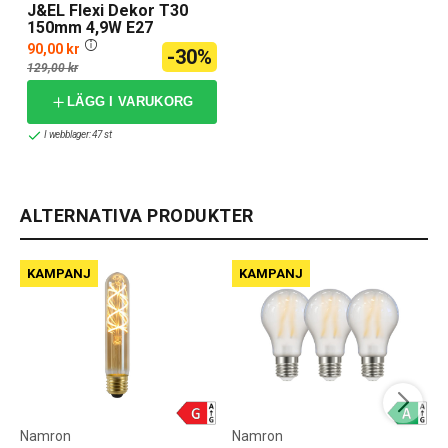
J&EL Flexi Dekor T30
150mm 4,9W E27
90,00 kr
-30%
129,00 kr
LÄGG I VARUKORG
I webblager: 47 st
ALTERNATIVA PRODUKTER
KAMPANJ
KAMPANJ
Namron
Namron