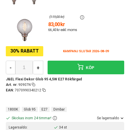
(119,00 kr)
83,00 kr
66,40 kr exkl. moms
30% RABATT
KAMPANJ SLUTAR 2026-08-09
-
+
KÖP
J&EL Flexi Dekor Glob 95 4,5W E27 Rökfärgad
Art. nr:
90907N
EAN:
7070990340212
1800K
Glob 95
E27
Dimbar
Skickas inom 24 timmar!
Se lagersaldo
Lagersaldo:
34 st