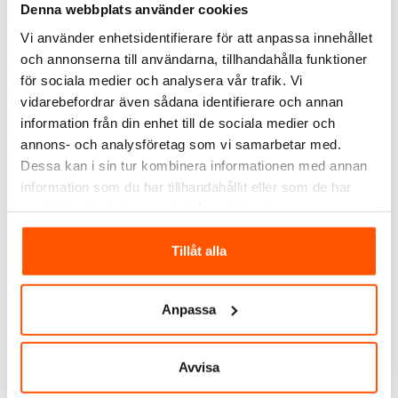
Denna webbplats använder cookies
Vi använder enhetsidentifierare för att anpassa innehållet
och annonserna till användarna, tillhandahålla funktioner
för sociala medier och analysera vår trafik. Vi
vidarebefordrar även sådana identifierare och annan
information från din enhet till de sociala medier och
annons- och analysföretag som vi samarbetar med.
J&EL
J&EL
J&EL Flexi Dekor Edison
J&EL Flexi Dekor Glob
Dessa kan i sin tur kombinera informationen med annan
4,9W E27 2200K
125 4,9W E27 2200K
information som du har tillhandahållit eller som de har
83,00 kr
118,00 kr
-30%
-30%
samlat in när du har använt deras tjänster.
119,00 kr
169,00 kr
LÄGG I VARUKORG
LÄGG I VARUKORG
Tillåt alla
I webblager: 36 st
I webblager: 31 st
Anpassa
Avvisa