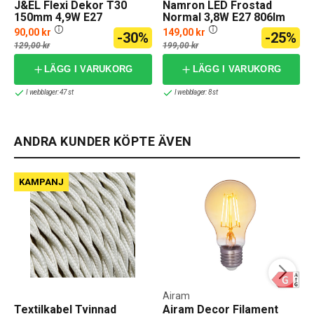
J&EL Flexi Dekor T30
Namron LED Frostad
150mm 4,9W E27
Normal 3,8W E27 806lm
2700K 3-pack
90,00 kr
149,00 kr
-30%
-25%
129,00 kr
199,00 kr
LÄGG I VARUKORG
LÄGG I VARUKORG
I webblager: 47 st
I webblager: 8 st
ANDRA KUNDER KÖPTE ÄVEN
KAMPANJ
Airam
Textilkabel Tvinnad
Airam Decor Filament