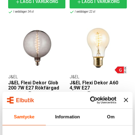
LÄGG I VARUKORG
LÄGG I VARUKORG
I webblager: 34 st
I webblager: 22 st
J&EL
J&EL
J&EL Flexi Dekor Glob
J&EL Flexi Dekor A60
200 7W E27 Rökfärgad
4,9W E27
209,00 kr
55,00 kr
-30%
-30%
299,00 kr
79,00 kr
LÄGG I VARUKORG
LÄGG I VARUKORG
Samtycke
Information
Om
I webblager: 23 st
I webblager: 40 st