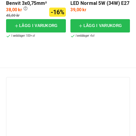
Benvit 3x0,75mm²
LED Normal 5W (34W) E27
2200K
38,00 kr
39,00 kr
-16%
45,00 kr
LÄGG I VARUKORG
LÄGG I VARUKORG
I webblager: 100+ st
I webblager: 4 st