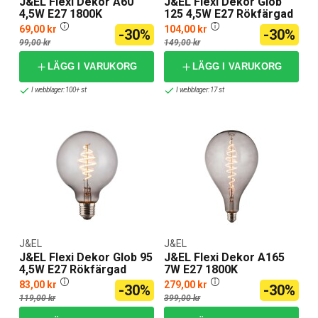
J&EL Flexi Dekor A60
J&EL Flexi Dekor Glob
4,5W E27 1800K
125 4,5W E27 Rökfärgad
69,00 kr
104,00 kr
-30%
-30%
99,00 kr
149,00 kr
LÄGG I VARUKORG
LÄGG I VARUKORG
I webblager: 100+ st
I webblager: 17 st
J&EL
J&EL
J&EL Flexi Dekor Glob 95
J&EL Flexi Dekor A165
4,5W E27 Rökfärgad
7W E27 1800K
83,00 kr
279,00 kr
-30%
-30%
119,00 kr
399,00 kr