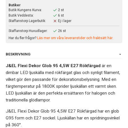
Butiker
Butik Kungens Kurva:
2 st
Butik Veddesta:
6 st
Staffanstorp Lagerbutik:
Ej i lager
Staffanstorp Huvudlager:
26 st
Har du fler frågor?
Läs mer om våra leveranstider och fraktsätt här.
BESKRIVNING
J&EL Flexi Dekor Glob 95 4,5W E27 Rökfärgad
är en
dimbar LED ljuskälla med rökfärgat glas och synligt filament,
vilket gör den passande för dekorationsbelysning. Med en
färgtemperatur på 1800K sprider ljuskällan ett varmt sken.
LED ljuskällan är den perfekta ersättaren för halogen och
traditionella glödlampor.
J&EL Flexi Dekor Glob 95 4,5W E27 Rökfärgad har en glob
G95 form och E27 sockel. Ljuskällan har en spridningsvinkel
på 360°.