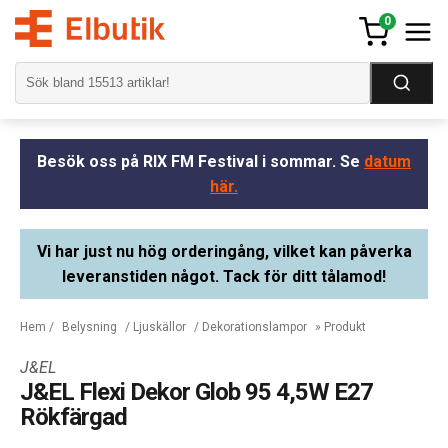
0
Besök oss på RIX FM Festival i sommar. Se
datum
här.
Vi har just nu hög orderingång, vilket kan påverka
leveranstiden något. Tack för ditt tålamod!
Hem
/
Belysning
/
Ljuskällor
/
Dekorationslampor
» Produkt
J&EL
J&EL Flexi Dekor Glob 95 4,5W E27
Rökfärgad