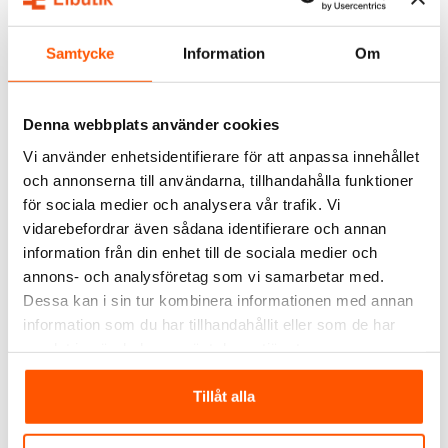
Skickas inom 1-3 arbetsdagar
Skickas inom 1-3 arbetsdagar
Samtycke
Information
Om
Denna webbplats använder cookies
Vi använder enhetsidentifierare för att anpassa innehållet
och annonserna till användarna, tillhandahålla funktioner
för sociala medier och analysera vår trafik. Vi
Hide-a-Lite
vidarebefordrar även sådana identifierare och annan
Hide-a-lite Scout G2 S
information från din enhet till de sociala medier och
Strålkastare 4000K Svart
annons- och analysföretag som vi samarbetar med.
1 779,00 kr
Dessa kan i sin tur kombinera informationen med annan
information som du har tillhandahållit eller som de har
LÄGG I VARUKORG
samlat in när du har använt deras tjänster.
Skickas inom 1-3 arbetsdagar
Tillåt alla
ALTERNATIVA PRODUKTER