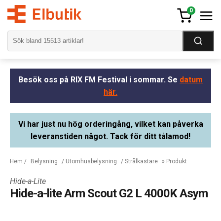
0
Besök oss på RIX FM Festival i sommar. Se
datum
här.
Vi har just nu hög orderingång, vilket kan påverka
leveranstiden något. Tack för ditt tålamod!
Hem
/
Belysning
/
Utomhusbelysning
/
Strålkastare
» Produkt
Hide-a-Lite
Hide-a-lite Arm Scout G2 L 4000K Asym