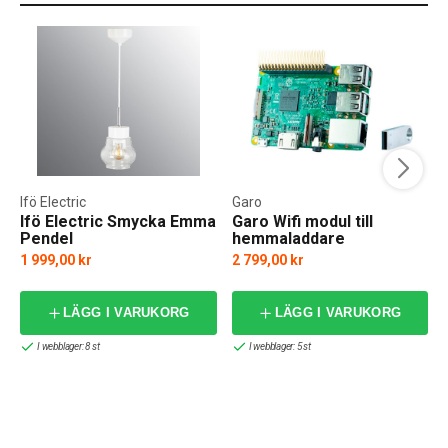
Ifö Electric
Garo
Ifö Electric Smycka Emma
Garo Wifi modul till
Pendel
hemmaladdare
1 999,00 kr
2 799,00 kr
LÄGG I VARUKORG
LÄGG I VARUKORG
I webblager: 8 st
I webblager: 5 st