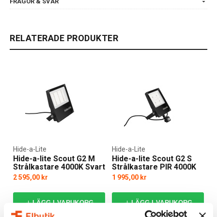
FRÅGOR & SVAR
RELATERADE PRODUKTER
Hide-a-Lite
Hide-a-Lite
Hide-a-lite Scout G2 M
Hide-a-lite Scout G2 S
Strålkastare 4000K Svart
Strålkastare PIR 4000K
Svart
2 595,00 kr
1 995,00 kr
LÄGG I VARUKORG
LÄGG I VARUKORG