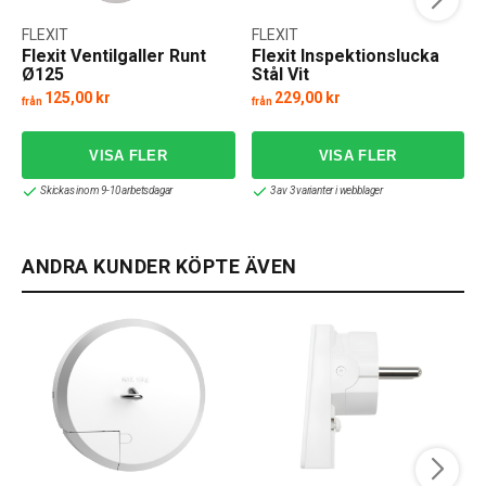
FLEXIT
FLEXIT
Flexit Ventilgaller Runt
Flexit Inspektionslucka
Ø125
Stål Vit
125,00 kr
229,00 kr
från
från
Skickas inom 9-10 arbetsdagar
3 av 3 varianter i webblager
ANDRA KUNDER KÖPTE ÄVEN