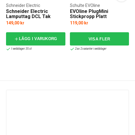
Schneider Electric
Schulte EVOline
Schneider Electric
EVOline PlugMini
Lamputtag DCL Tak
Stickpropp Platt
Utanpåliggande BP
149,00 kr
119,00 kr
f
LÄGG I VARUKORG
I webblager: 35 st
2 av 2 varianter i webblager