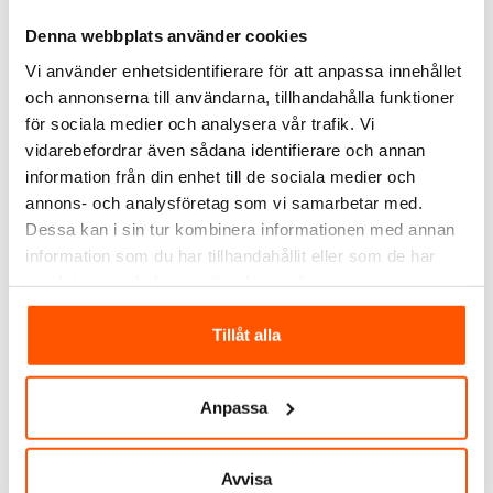
Denna webbplats använder cookies
Vi använder enhetsidentifierare för att anpassa innehållet
och annonserna till användarna, tillhandahålla funktioner
för sociala medier och analysera vår trafik. Vi
FLEXIT
FLEXIT
vidarebefordrar även sådana identifierare och annan
Flexit Spaltventil W400
Flexit Ventilgaller Runt
40cm
Ø125
information från din enhet till de sociala medier och
179,00 kr
125,00 kr
annons- och analysföretag som vi samarbetar med.
från
Dessa kan i sin tur kombinera informationen med annan
information som du har tillhandahållit eller som de har
LÄGG I VARUKORG
samlat in när du har använt deras tjänster.
Skickas inom 9-10 arbetsdagar
Skickas inom 9-10 arbetsdagar
Tillåt alla
Anpassa
Avvisa