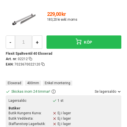
229,00 kr
183,20 kr exkl. moms
-
+
KÖP
Flexit Spaltventil 40 Eloxerad
Art. nr:
02212
EAN:
7023670022120
Eloxerad
400mm
Enkel montering
Skickas inom 24 timmar!
Se lagersaldo
Lagersaldo:
1 st
Butiker
Butik Kungens Kurva:
Ej i lager
Butik Veddesta:
Ej i lager
Staffanstorp Lagerbutik:
Ej i lager