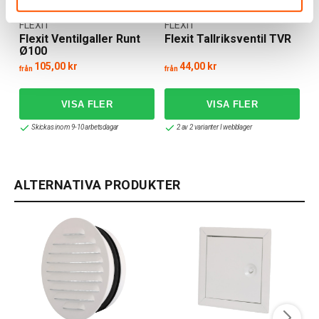
FLEXIT
FLEXIT
Flexit Ventilgaller Runt
Flexit Tallriksventil TVR
Ø100
105,00 kr
44,00 kr
från
från
Skickas inom 9-10 arbetsdagar
2 av 2 varianter I webblager
ALTERNATIVA PRODUKTER