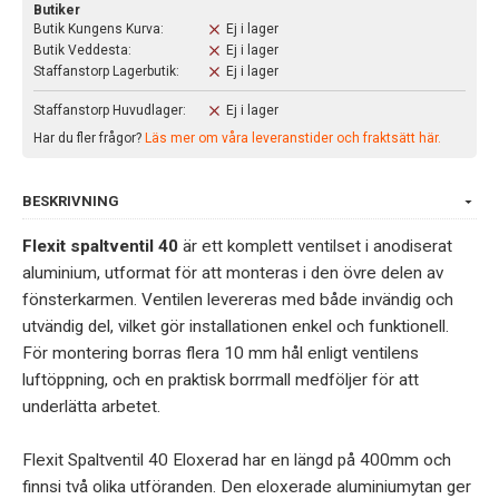
Butiker
Butik Kungens Kurva:
Ej i lager
Butik Veddesta:
Ej i lager
Staffanstorp Lagerbutik:
Ej i lager
Staffanstorp Huvudlager:
Ej i lager
Har du fler frågor?
Läs mer om våra leveranstider och fraktsätt här.
BESKRIVNING
Flexit spaltventil 40
är ett komplett ventilset i anodiserat
aluminium, utformat för att monteras i den övre delen av
fönsterkarmen. Ventilen levereras med både invändig och
utvändig del, vilket gör installationen enkel och funktionell.
För montering borras flera 10 mm hål enligt ventilens
luftöppning, och en praktisk borrmall medföljer för att
underlätta arbetet.
Flexit Spaltventil 40 Eloxerad har en längd på 400mm och
finnsi två olika utföranden. Den eloxerade aluminiumytan ger