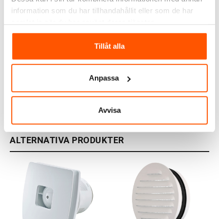
information som du har tillhandahållit eller som de har
samlat in när du har använt deras tjänster.
FLEXIT
Flexit Tallriksventil TVK
Tillåt alla
100
55,00 kr
från
Anpassa
2 av 2 varianter I webblager
Avvisa
ALTERNATIVA PRODUKTER