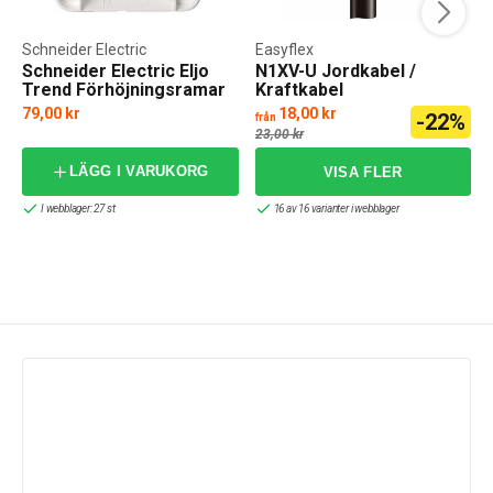
Schneider Electric
Easyflex
Schneider Electric Eljo
N1XV-U Jordkabel /
Trend Förhöjningsramar
Kraftkabel
för utanpåliggande
79,00 kr
18,00 kr
-22%
från
f
montage
23,00 kr
LÄGG I VARUKORG
I webblager: 27 st
16 av 16 varianter i webblager