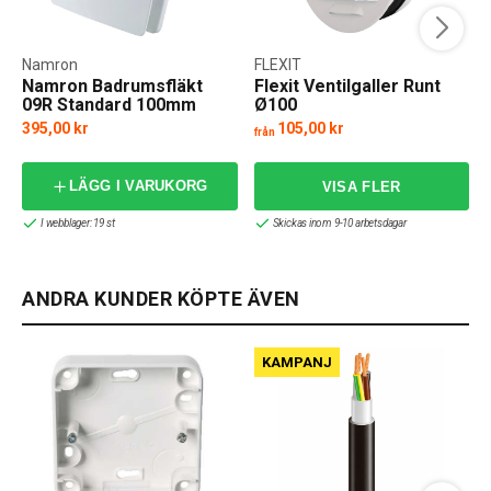
Namron
FLEXIT
Namron Badrumsfläkt
Flexit Ventilgaller Runt
09R Standard 100mm
Ø100
395,00 kr
105,00 kr
från
f
LÄGG I VARUKORG
I webblager: 19 st
Skickas inom 9-10 arbetsdagar
ANDRA KUNDER KÖPTE ÄVEN
KAMPANJ