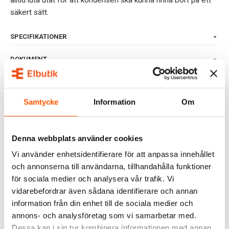
alltid luta utåt för att kondensen ska kunna rinna bort på ett
säkert sätt.
SPECIFIKATIONER
DOKUMENT
OMDÖMEN
Samtycke
Information
Om
FRÅGOR & SVAR
Denna webbplats använder cookies
RELATERADE PRODUKTER
Vi använder enhetsidentifierare för att anpassa innehållet
och annonserna till användarna, tillhandahålla funktioner
för sociala medier och analysera vår trafik. Vi
vidarebefordrar även sådana identifierare och annan
information från din enhet till de sociala medier och
annons- och analysföretag som vi samarbetar med.
Dessa kan i sin tur kombinera informationen med annan