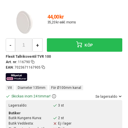
44,00 kr
35,20 kr exkl. moms
-
+
KÖP
Flexit Tallriksventil TVR 100
Art. nr:
116790
EAN:
7023671167905
Vit
Diameter 135mm
För Ø100mm kanal
Skickas inom 24 timmar!
Se lagersaldo
Lagersaldo:
3 st
Butiker
Butik Kungens Kurva:
2 st
Butik Veddesta:
Ej i lager