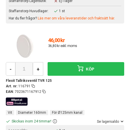
Staffanstorp Lagerbutik:
Ej i lager
Staffanstorp Huvudlager:
1 st
Har du fler frågor?
Läs mer om våra leveranstider och fraktsätt här.
46,00 kr
36,80 kr exkl. moms
-
+
KÖP
Flexit Tallriksventil TVR 125
Art. nr:
116791
EAN:
7023671167912
Vit
Diameter 160mm
För Ø125mm kanal
Skickas inom 24 timmar!
Se lagersaldo