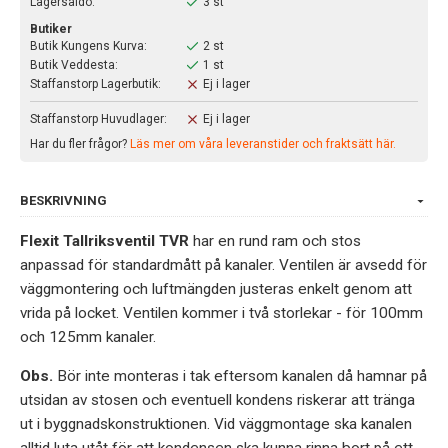
Lagersaldo:
3 st
Butiker
Butik Kungens Kurva:
2 st
Butik Veddesta:
1 st
Staffanstorp Lagerbutik:
Ej i lager
Staffanstorp Huvudlager:
Ej i lager
Har du fler frågor?
Läs mer om våra leveranstider och fraktsätt här.
BESKRIVNING
Flexit Tallriksventil TVR
har en rund ram och stos
anpassad för standardmått på kanaler. Ventilen är avsedd för
väggmontering och luftmängden justeras enkelt genom att
vrida på locket. Ventilen kommer i två storlekar - för 100mm
och 125mm kanaler.
Obs.
Bör inte monteras i tak eftersom kanalen då hamnar på
utsidan av stosen och eventuell kondens riskerar att tränga
ut i byggnadskonstruktionen. Vid väggmontage ska kanalen