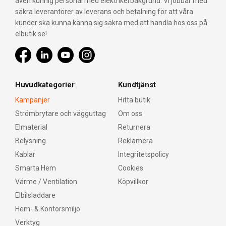
även kunnig personal med elektrikerbakgrund. Vi jobbar med
säkra leverantörer av leverans och betalning för att våra
kunder ska kunna känna sig säkra med att handla hos oss på
elbutik.se!
Huvudkategorier
Kundtjänst
Kampanjer
Hitta butik
Strömbrytare och vägguttag
Om oss
Elmaterial
Returnera
Belysning
Reklamera
Kablar
Integritetspolicy
Smarta Hem
Cookies
Värme / Ventilation
Köpvillkor
Elbilsladdare
Hem- & Kontorsmiljö
Verktyg