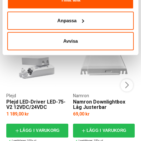
I webblager: 31 st
I webblager: 18 st
Anpassa
ANDRA KUNDER KÖPTE ÄVEN
Avvisa
Plejd
Namron
Plejd LED-Driver LED-75-
Namron Downlightbox
V2 12VDC/24VDC
Låg Justerbar
1 189,00 kr
69,00 kr
f
LÄGG I VARUKORG
LÄGG I VARUKORG
I webblager: 100+ st
I webblager: 100+ st