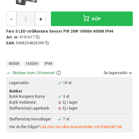
-
+
KÖP
Faro S LED-strålkastare Sensor PIR 20W 1600lm 4000K IP44
Art. nr:
9191617
EAN:
5908254826399
4000K
1600lm
IP44
Skickas inom 24 timmar!
Se lagersaldo
Lagersaldo:
10 st
Butiker
Butik Kungens Kurva:
3 st
Butik Veddesta:
Ej i lager
Staffanstorp Lagerbutik:
Ej i lager
Staffanstorp Huvudlager:
7 st
Har du fler frågor?
Läs mer om våra leveranstider och fraktsätt här.