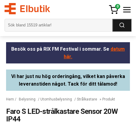
0
Besök oss på RIX FM Festival i sommar. Se
datum
här.
Vi har just nu hög orderingång, vilket kan påverka
leveranstiden något. Tack för ditt tålamod!
Hem
/
Belysning
/
Utomhusbelysning
/
Strålkastare
» Produkt
Faro S LED-strålkastare Sensor 20W
IP44