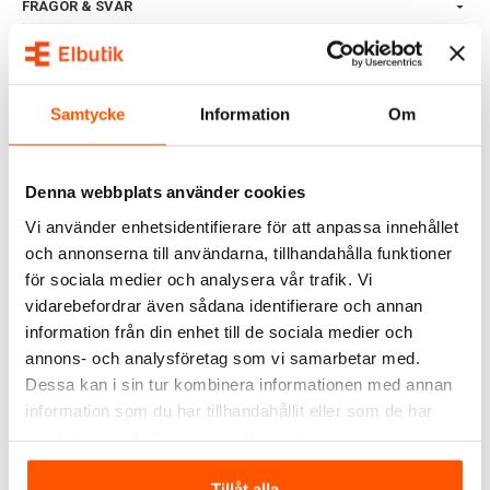
FRÅGOR & SVAR
ALTERNATIVA PRODUKTER
Samtycke
Information
Om
KAMPANJ
Denna webbplats använder cookies
Vi använder enhetsidentifierare för att anpassa innehållet
och annonserna till användarna, tillhandahålla funktioner
för sociala medier och analysera vår trafik. Vi
vidarebefordrar även sådana identifierare och annan
information från din enhet till de sociala medier och
Namron
Namron
annons- och analysföretag som vi samarbetar med.
Namron LED Arbetslampa
Namron LED Strålkastare
Dessa kan i sin tur kombinera informationen med annan
50W
30W
information som du har tillhandahållit eller som de har
449,00 kr
309,00 kr
-23%
f
399,00 kr
samlat in när du har använt deras tjänster.
LÄGG I VARUKORG
LÄGG I VARUKORG
Tillåt alla