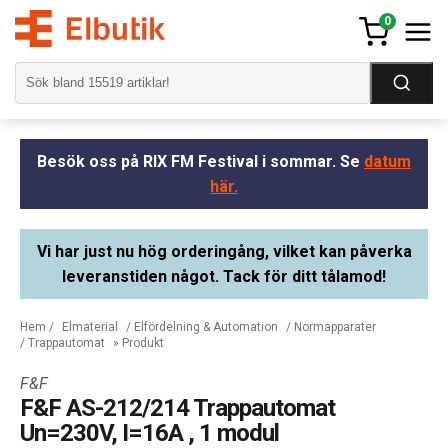
0
Besök oss på RIX FM Festival i sommar. Se
datum
här.
Vi har just nu hög orderingång, vilket kan påverka
leveranstiden något. Tack för ditt tålamod!
Hem
/
Elmaterial
/
Elfördelning & Automation
/
Normapparater
/
Trappautomat
» Produkt
F&F
F&F AS-212/214 Trappautomat
Un=230V, I=16A , 1 modul