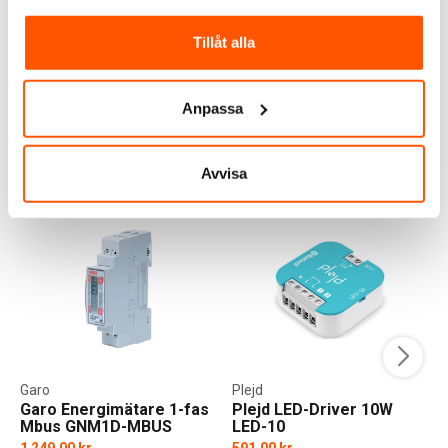
570,00 kr
549,00 kr
f
Tillåt alla
LÄGG I VARUKORG
LÄGG I VARUKORG
Skickas inom 11-21 arbetsdagar
Skickas inom 11-21 arbetsdagar
Anpassa
ANDRA KUNDER KÖPTE ÄVEN
Avvisa
Garo
Plejd
Garo Energimätare 1-fas
Plejd LED-Driver 10W
Mbus GNM1D-MBUS
LED-10
1 249,00 kr
591,00 kr