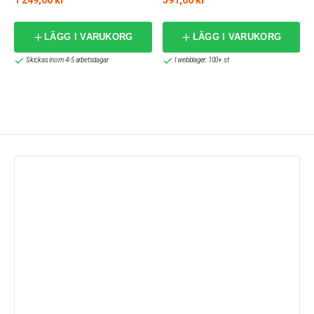
LÄGG I VARUKORG
LÄGG I VARUKORG
Skickas inom 4-5 arbetsdagar
I webblager: 100+ st