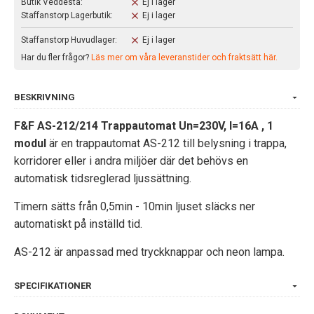
Butik Veddesta:
Ej i lager
Staffanstorp Lagerbutik:
Ej i lager
Staffanstorp Huvudlager:
Ej i lager
Har du fler frågor?
Läs mer om våra leveranstider och fraktsätt här.
BESKRIVNING
F&F AS-212/214 Trappautomat Un=230V, I=16A , 1
modul
är en trappautomat AS-212 till belysning i trappa,
korridorer eller i andra miljöer där det behövs en
automatisk tidsreglerad ljussättning.
Timern sätts från 0,5min - 10min ljuset släcks ner
automatiskt på inställd tid.
AS-212 är anpassad med tryckknappar och neon lampa.
SPECIFIKATIONER