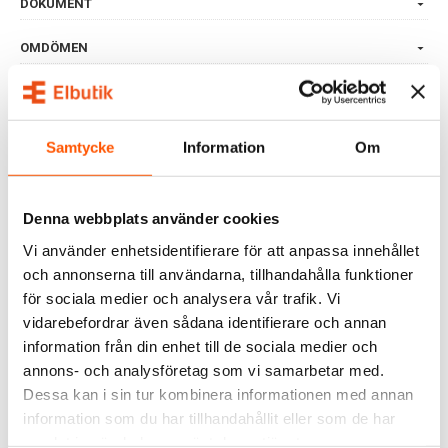
DOKUMENT
OMDÖMEN
FRÅGOR & SVAR
Samtycke
Information
Om
ALTERNATIVA PRODUKTER
Denna webbplats använder cookies
Vi använder enhetsidentifierare för att anpassa innehållet
och annonserna till användarna, tillhandahålla funktioner
för sociala medier och analysera vår trafik. Vi
vidarebefordrar även sådana identifierare och annan
information från din enhet till de sociala medier och
annons- och analysföretag som vi samarbetar med.
Dessa kan i sin tur kombinera informationen med annan
Eltako
Eltako
information som du har tillhandahållit eller som de har
Eltako Trappautomat
TRAPPAUTOM TLZ61NP-
TLZ12-8plus
230V
samlat in när du har använt deras tjänster.