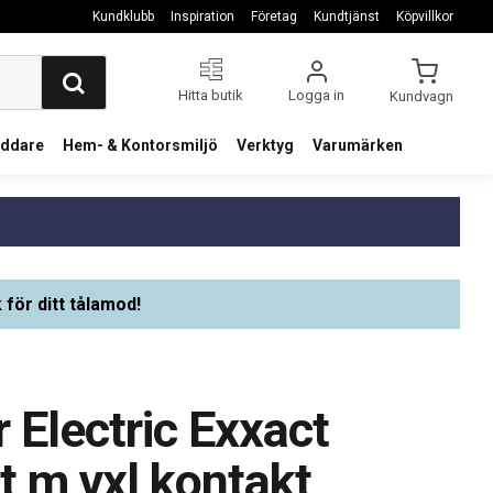
Kundklubb
Inspiration
Företag
Kundtjänst
Köpvillkor
Hitta butik
Logga in
Kundvagn
addare
Hem- & Kontorsmiljö
Verktyg
Varumärken
 för ditt tålamod!
 Electric Exxact
 m vxl kontakt