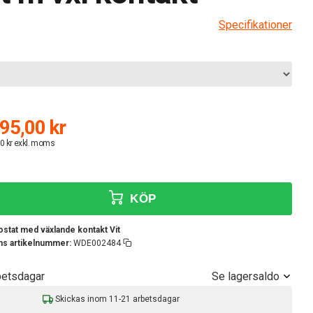
Specifikationer
95,00 kr
0 kr exkl. moms
KÖP
ostat med växlande kontakt Vit
ens artikelnummer:
WDE002484
Se lagersaldo
betsdagar
Skickas inom 11-21 arbetsdagar