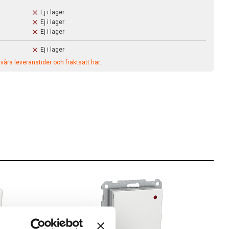
Ej i lager
Ej i lager
Ej i lager
Ej i lager
åra leveranstider och fraktsätt här.