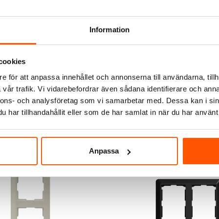
Information
Schneider Electric
ostat Digital 16A
Schneider Electric Exxact T
med touchdisplay
cookies
1 355,00 kr
från
e för att anpassa innehållet och annonserna till användarna, tillh
vår trafik. Vi vidarebefordrar även sådana identifierare och anna
nnons- och analysföretag som vi samarbetar med. Dessa kan i sin
r i webblager
1 av 2 varianter i webblager
har tillhandahållit eller som de har samlat in när du har använt 
Anpassa