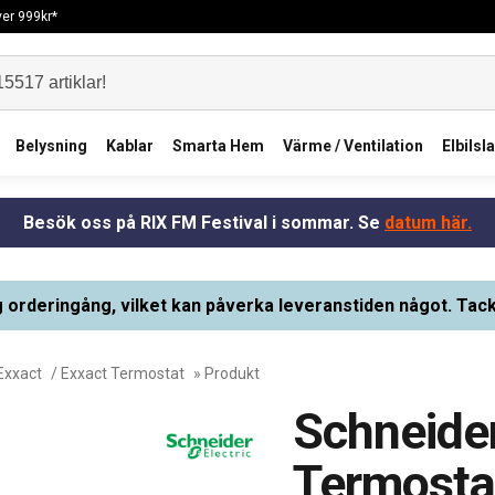
över 999kr*
Belysning
Kablar
Smarta Hem
Värme / Ventilation
Elbilsl
Besök oss på RIX FM Festival i sommar. Se
datum här.
g orderingång, vilket kan påverka leveranstiden något. Tack
Exxact
/
Exxact Termostat
» Produkt
Schneider
Termostat