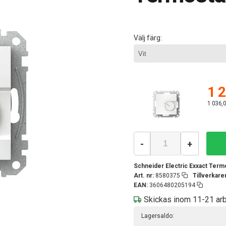
Välj färg:
1 2
1 036,0
-
+
Schneider Electric Exxact Term
Art. nr:
8580375
Tillverkar
EAN:
3606480205194
Skickas inom 11-21 ar
Lagersaldo: