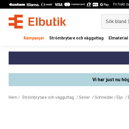
Fri frakt 
Kampanjer
Strömbrytare och vägguttag
Elmaterial
Vi har just nu hö
Hem
/
Strömbrytare och vägguttag
/
Serier
/
Schneider / Eljo
/