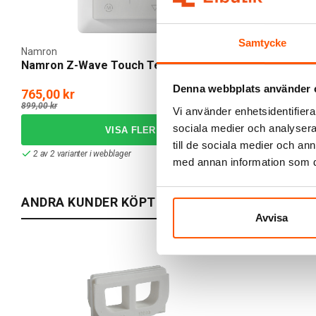
Samtycke
Namron
Namron
Namron Z-Wave Touch Termostat 16A
Namron Term
Denna webbplats använder 
765,00 kr
599,00 kr
-15%
899,00 kr
Vi använder enhetsidentifierar
sociala medier och analysera 
till de sociala medier och a
2 av 2 varianter i webblager
2 av 2 variante
med annan information som du 
ANDRA KUNDER KÖPTE ÄVEN
Avvisa