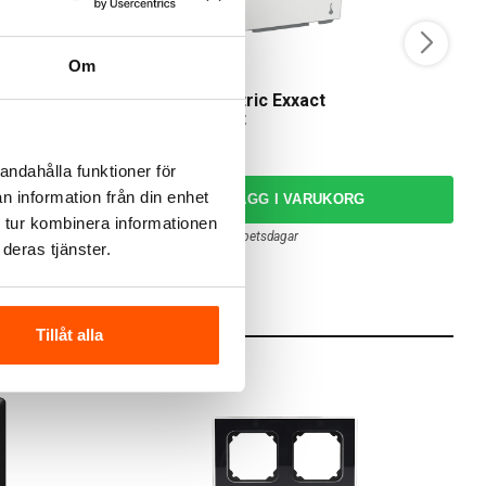
Om
Schneider Electric
D
ermostat
Schneider Electric Exxact
D
Rumstermostat
849,00 kr
1
andahålla funktioner för
n information från din enhet
LÄGG I VARUKORG
 tur kombinera informationen
Skickas inom 6-8 arbetsdagar
deras tjänster.
Tillåt alla