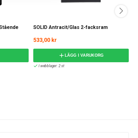
Sc
 Stående
SOLID Antracit/Glas 2-facksram
S
533,00 kr
frå
LÄGG I VARUKORG
I webblager: 2 st