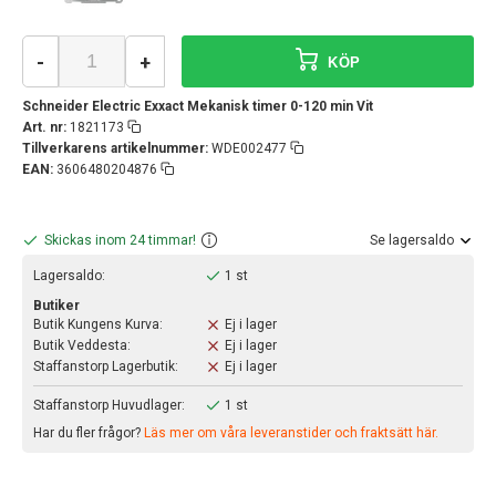
-
+
KÖP
Schneider Electric Exxact Mekanisk timer 0-120 min Vit
Art. nr:
1821173
Tillverkarens artikelnummer:
WDE002477
EAN:
3606480204876
Skickas inom 24 timmar!
Se lagersaldo
Lagersaldo:
1 st
Butiker
Butik Kungens Kurva:
Ej i lager
Butik Veddesta:
Ej i lager
Staffanstorp Lagerbutik:
Ej i lager
Staffanstorp Huvudlager:
1 st
Har du fler frågor?
Läs mer om våra leveranstider och fraktsätt här.