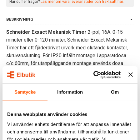
Har du fler frågor?
Läs mer om våra leveranstider och fraktsätt här.
BESKRIVNING
Schneider Exxact Mekanisk Timer
2-pol, 16A. 0-15
minuter eller 0-120 minuter. Schneider Exxact Mekanisk
Timer har ett fjäderdrivet urverk med slutande kontakter,
skruvanslutning. För IP20 infällt montage i apparatdosa
c/c 60mm, för utanpåliggande montage används dosa
35mm.
Schneider Exxact Mekanisk Timer kompletteras med valfri
Samtycke
Information
Om
Schneider Exxact-ram.
OMDÖMEN
Denna webbplats använder cookies
FRÅGOR & SVAR
Vi använder enhetsidentifierare för att anpassa innehållet
och annonserna till användarna, tillhandahålla funktioner
för sociala medier och analysera vår trafik. Vi