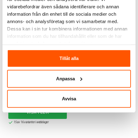
RELATERADE PRODUKTER
vidarebefordrar även sådana identifierare och annan
information från din enhet till de sociala medier och
annons- och analysföretag som vi samarbetar med.
Dessa kan i sin tur kombinera informationen med annan
information som du har tillhandahållit eller som de har
samlat in när du har använt deras tjänster.
Tillåt alla
Schneider Electric
Anpassa
Schneider Electric
Exxact Primo Ramar
25,00 kr
från
Avvisa
15 av 16 varianter i webblager