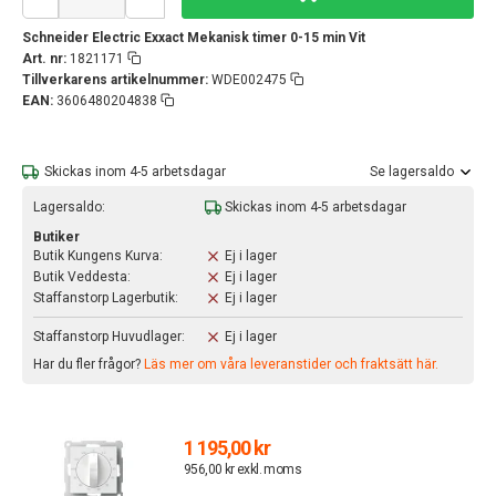
Schneider Electric Exxact Mekanisk timer 0-15 min Vit
Art. nr:
1821171
Tillverkarens artikelnummer:
WDE002475
EAN:
3606480204838
Skickas inom 4-5 arbetsdagar
Se lagersaldo
Lagersaldo:
Skickas inom 4-5 arbetsdagar
Butiker
Butik Kungens Kurva:
Ej i lager
Butik Veddesta:
Ej i lager
Staffanstorp Lagerbutik:
Ej i lager
Staffanstorp Huvudlager:
Ej i lager
Har du fler frågor?
Läs mer om våra leveranstider och fraktsätt här.
1 195,00 kr
956,00 kr exkl. moms