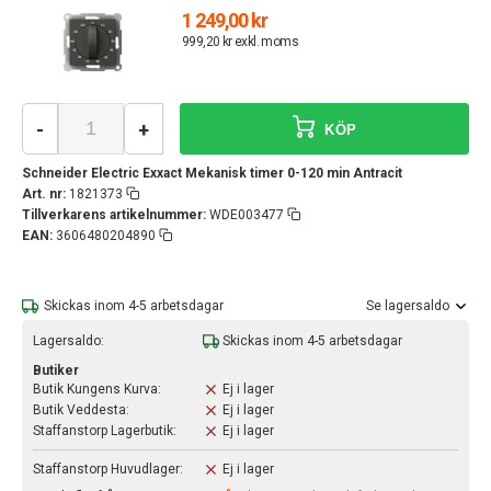
1 249,00 kr
999,20 kr exkl. moms
-
+
KÖP
Schneider Electric Exxact Mekanisk timer 0-120 min Antracit
Art. nr:
1821373
Tillverkarens artikelnummer:
WDE003477
EAN:
3606480204890
Skickas inom 4-5 arbetsdagar
Se lagersaldo
Lagersaldo:
Skickas inom 4-5 arbetsdagar
Butiker
Butik Kungens Kurva:
Ej i lager
Butik Veddesta:
Ej i lager
Staffanstorp Lagerbutik:
Ej i lager
Staffanstorp Huvudlager:
Ej i lager