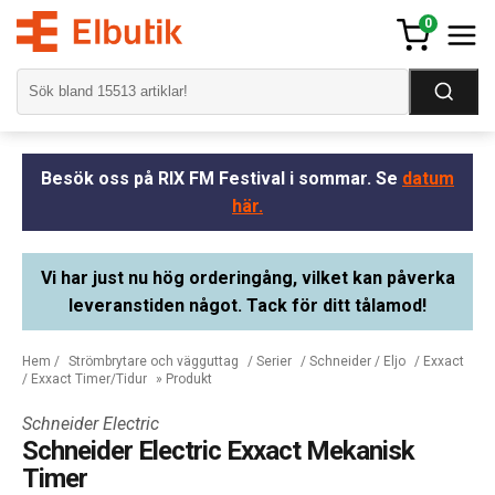
0
Besök oss på RIX FM Festival i sommar. Se
datum
här.
Vi har just nu hög orderingång, vilket kan påverka
leveranstiden något. Tack för ditt tålamod!
Hem
/
Strömbrytare och vägguttag
/
Serier
/
Schneider / Eljo
/
Exxact
/
Exxact Timer/Tidur
» Produkt
Schneider Electric
Schneider Electric Exxact Mekanisk
Timer