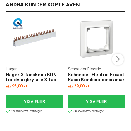
ANDRA KUNDER KÖPTE ÄVEN
Hager
Schneider Electric
Hager 3-fasskena KDN
Schneider Electric Exxact
för dvärgbrytare 3-fas
Basic Kombinationsramar
10-16kV
95,00 kr
29,00 kr
från
från
8 av 8 varianter i webblager
2 av 2 varianter i webblager