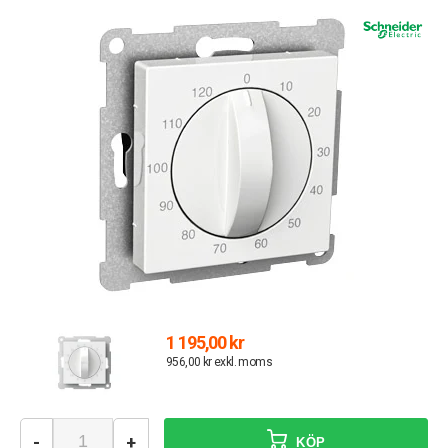
1 195,00 kr
956,00 kr exkl. moms
-
+
KÖP