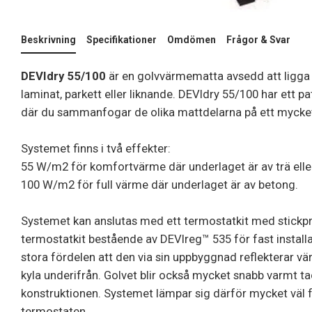
Beskrivning
Specifikationer
Omdömen
Frågor & Svar
DEVIdry 55/100
är en golvvärmematta avsedd att ligga u
laminat, parkett eller liknande. DEVIdry 55/100 har ett p
där du sammanfogar de olika mattdelarna på ett mycket 
Systemet finns i två effekter:
55 W/m2 för komfortvärme där underlaget är av trä elle
100 W/m2 för full värme där underlaget är av betong.
Systemet kan anslutas med ett termostatkit med stickpr
termostatkit bestående av DEVIreg™ 535 för fast install
stora fördelen att den via sin uppbyggnad reflekterar vä
kyla underifrån. Golvet blir också mycket snabb varmt t
konstruktionen. Systemet lämpar sig därför mycket väl f
termostaten.