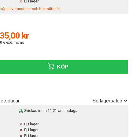
Ej i lager
åra leveranstider och fraktsätt här.
35,00 kr
0 kr exkl. moms
KÖP
Se lagersaldo
betsdagar
Skickas inom 11-21 arbetsdagar
Ej i lager
Ej i lager
Ej i lager