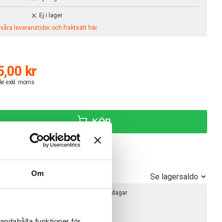
Ej i lager
åra leveranstider och fraktsätt här.
,00 kr
 kr exkl. moms
KÖP
el 100 cm
Om
Se lagersaldo
betsdagar
Skickas inom 11-21 arbetsdagar
Ej i lager
andahålla funktioner för