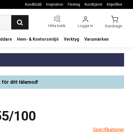
Kundklubb
Inspiration
Företag
Kundtjänst
Köpvillkor
Hitta butik
Logga in
Kundvagn
addare
Hem- & Kontorsmiljö
Verktyg
Varumärken
 för ditt tålamod!
55/100
Specifikationer