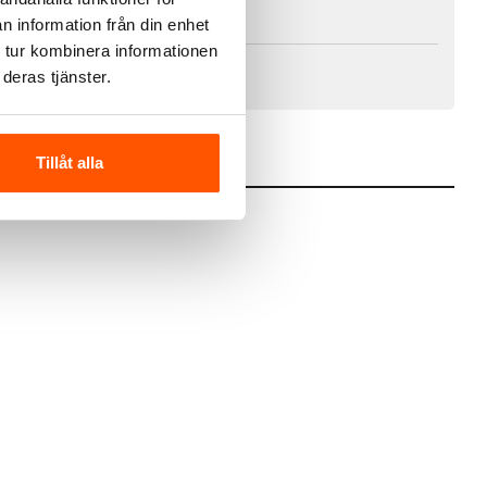
Ej i lager
n information från din enhet
Ej i lager
 tur kombinera informationen
Ej i lager
deras tjänster.
åra leveranstider och fraktsätt här.
Tillåt alla