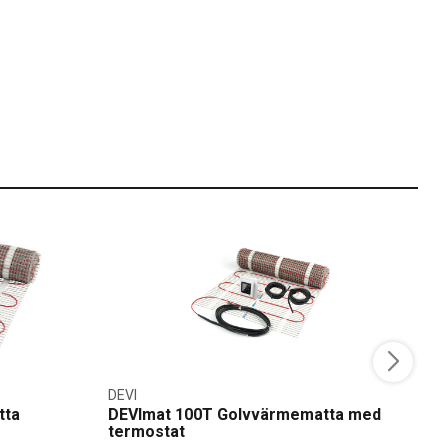
DEVI
R
tta
DEVImat 100T Golvvärmematta med
R
termostat