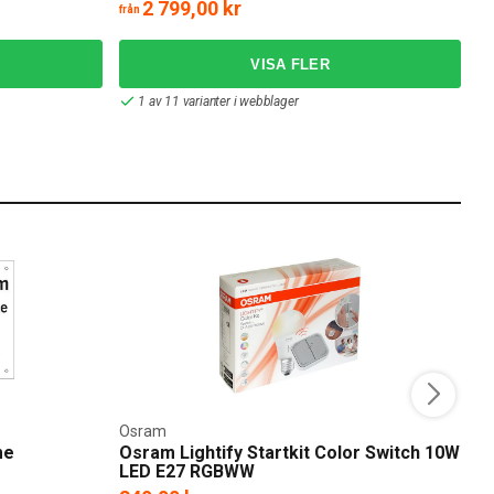
2 799,00 kr
från
frå
1 av 11 varianter i webblager
Osram
V
me
Osram Lightify Startkit Color Switch 10W
V
LED E27 RGBWW