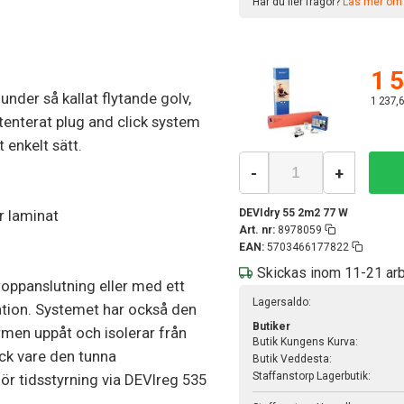
Har du fler frågor?
Läs mer om v
1 5
nder så kallat flytande golv,
1 237,6
atenterat plug and click system
enkelt sätt.
-
+
r laminat
DEVIdry 55 2m2 77 W
Art. nr:
8978059
EAN:
5703466177822
Skickas inom 11-21 ar
oppanslutning eller med ett
Lagersaldo:
ation. Systemet har också den
Butiker
rmen uppåt och isolerar från
Butik Kungens Kurva:
ack vare den tunna
Butik Veddesta:
Staffanstorp Lagerbutik:
ör tidsstyrning via DEVIreg 535