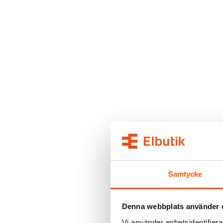
Samtycke
Denna webbplats använder 
Vi använder enhetsidentifierar