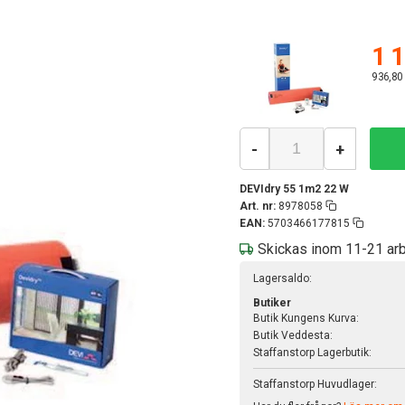
1 1
936,80
-
+
DEVIdry 55 1m2 22 W
Art. nr:
8978058
EAN:
5703466177815
Skickas inom 11-21 ar
Lagersaldo:
Butiker
Butik Kungens Kurva:
Butik Veddesta:
Staffanstorp Lagerbutik:
Staffanstorp Huvudlager: