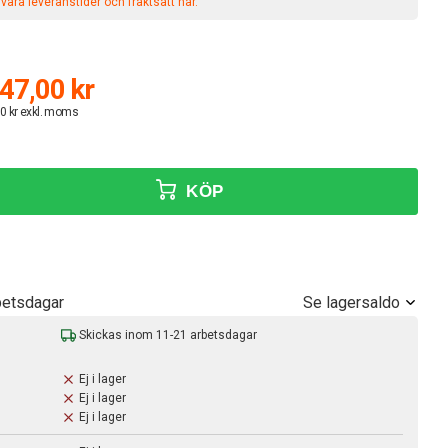
åra leveranstider och fraktsätt här.
47,00 kr
0 kr exkl. moms
KÖP
Se lagersaldo
betsdagar
Skickas inom 11-21 arbetsdagar
Ej i lager
Ej i lager
Ej i lager