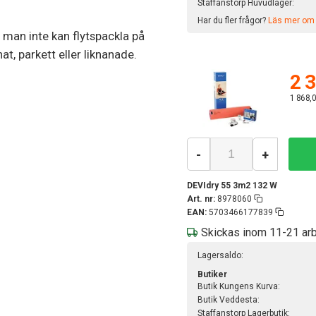
Staffanstorp Huvudlager:
Har du fler frågor?
Läs mer om v
man inte kan flytspackla på
, parkett eller liknanade.
2 3
1 868,0
-
+
DEVIdry 55 3m2 132 W
Art. nr:
8978060
EAN:
5703466177839
Skickas inom 11-21 ar
Lagersaldo:
Butiker
Butik Kungens Kurva:
Butik Veddesta:
Staffanstorp Lagerbutik: