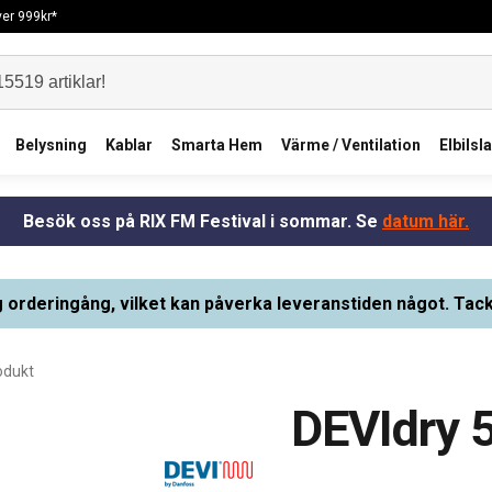
över 999kr*
Belysning
Kablar
Smarta Hem
Värme / Ventilation
Elbilsl
Besök oss på RIX FM Festival i sommar. Se
datum här.
g orderingång, vilket kan påverka leveranstiden något. Tack
odukt
DEVIdry 