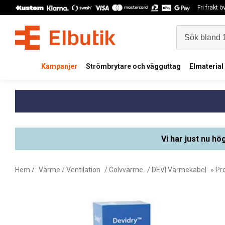
Fri frakt 
Kampanjer
Strömbrytare och vägguttag
Elmaterial
Vi har just nu hö
Hem
/
Värme / Ventilation
/
Golvvärme
/
DEVI Värmekabel
» Pr