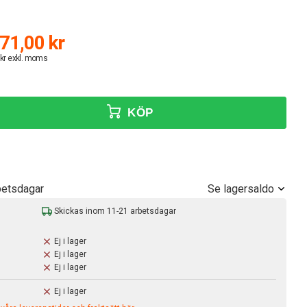
71,00 kr
 kr exkl. moms
KÖP
Se lagersaldo
betsdagar
Skickas inom 11-21 arbetsdagar
Ej i lager
Ej i lager
Ej i lager
Ej i lager