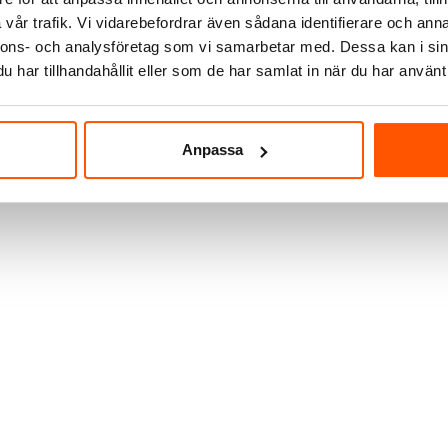
Butik Veddesta:
vår trafik. Vi vidarebefordrar även sådana identifierare och anna
Staffanstorp Lagerbutik:
nnons- och analysföretag som vi samarbetar med. Dessa kan i sin
Staffanstorp Huvudlager:
har tillhandahållit eller som de har samlat in när du har använt 
Har du fler frågor?
Läs mer om v
Anpassa