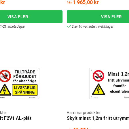
 kr
1 965,00 kr
från
1-21 arbetsdagar
2 av 10 varianter i webblager
kter
Hammarprodukter
t F2V1 AL-plåt
Skylt minst 1,2m fritt utrym