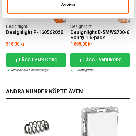
Avvisa
Designlight
Designlight
Designlight P-160562028
Designlight B-5MW2730-6
Bondy 1 6-pack
518,00 kr
1 699,00 kr
f
LÄGG I VARUKORG
LÄGG I VARUKORG
Skickas inom 9-10 arbetsdagar
I webblager: 8 st
ANDRA KUNDER KÖPTE ÄVEN