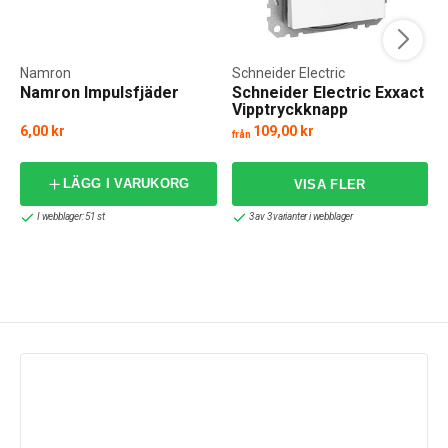
Namron
Schneider Electric
Namron Impulsfjäder
Schneider Electric Exxact
Vipptryckknapp
6,00 kr
109,00 kr
från
f
LÄGG I VARUKORG
I webblager: 51 st
3 av 3 varianter i webblager