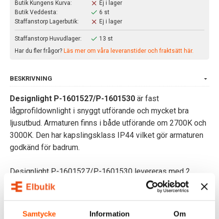
Butik Kungens Kurva:
Ej i lager
Butik Veddesta:
6 st
Staffanstorp Lagerbutik:
Ej i lager
Staffanstorp Huvudlager:
13 st
Har du fler frågor?
Läs mer om våra leveranstider och fraktsätt här.
BESKRIVNING
Designlight P-1601527/P-1601530
är fast
lågprofildownlight i snyggt utförande och mycket bra
ljusutbud. Armaturen finns i både utförande om 2700K och
3000K. Den har kapslingsklass IP44 vilket gör armaturen
godkänd för badrum.
Designlight P-1601527/P-1601530 levereras med 2
reflektorer som enkelt kan bytas till önskad
spridningsvinkel. Levereras inkl. dimbart drivdon.
Drivdonet är dimbart via framkant- och bakkantsstyrning.
Samtycke
Information
Om