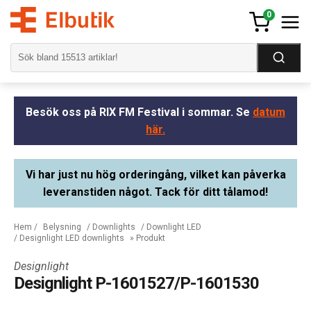
0
Besök oss på RIX FM Festival i sommar. Se
datum
här.
Vi har just nu hög orderingång, vilket kan påverka
leveranstiden något. Tack för ditt tålamod!
Hem
/
Belysning
/
Downlights
/
Downlight LED
/
Designlight LED downlights
» Produkt
Designlight
Designlight P-1601527/P-1601530