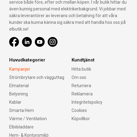
service både före, efter och mellan köpen. I vår butik hittar du
även kunnig personal med elektrikerbakgrund. Vi jobbar med
säkra leverantörer av leverans och betalning för att våra
kunder ska kunna känna sig säkra med att handla hos oss på
elbutik.se!
Huvudkategorier
Kundtjänst
Kampanjer
Hitta butik
Strömbrytare och vägguttag
Om oss
Elmaterial
Returnera
Belysning
Reklamera
Kablar
Integritetspolicy
Smarta Hem
Cookies
Värme / Ventilation
Köpvillkor
Elbilsladdare
Hem- & Kontorsmiljö