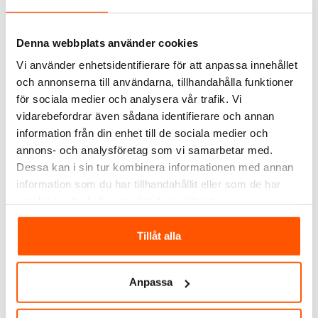
Får ej monteras mot brännbart material eller övertäckas av
isolering, utan skyddskåpa.
Denna webbplats använder cookies
SPECIFIKATIONER
Vi använder enhetsidentifierare för att anpassa innehållet
och annonserna till användarna, tillhandahålla funktioner
DOKUMENT
för sociala medier och analysera vår trafik. Vi
vidarebefordrar även sådana identifierare och annan
OMDÖMEN
information från din enhet till de sociala medier och
annons- och analysföretag som vi samarbetar med.
FRÅGOR & SVAR
Dessa kan i sin tur kombinera informationen med annan
information som du har tillhandahållit eller som de har
samlat in när du har använt deras tjänster.
ALTERNATIVA PRODUKTER
Tillåt alla
Anpassa