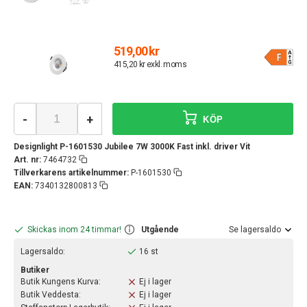
519,00 kr
415,20 kr exkl. moms
-
+
KÖP
Designlight P-1601530 Jubilee 7W 3000K Fast inkl. driver Vit
Art. nr:
7464732
Tillverkarens artikelnummer:
P-1601530
EAN:
7340132800813
Skickas inom 24 timmar!
Utgående
Se lagersaldo
Lagersaldo:
16 st
Butiker
Butik Kungens Kurva:
Ej i lager
Butik Veddesta:
Ej i lager