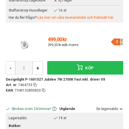
Staffanstorp Lagerbutik:
Ej i lager
Staffanstorp Huvudlager:
16 st
Har du fler frågor?
Läs mer om våra leveranstider och fraktsätt här.
499,00 kr
399,20 kr exkl. moms
-
+
KÖP
Designlight P-1601527 Jubilee 7W 2700K Fast inkl. driver Vit
Art. nr:
7464733
EAN:
7340132800820
Skickas inom 24 timmar!
Utgående
Se lagersaldo
Lagersaldo:
19 st
Butiker