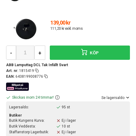
139,00 kr
111,20 kr exkl. moms
-
+
KÖP
ABB Lamputtag DCL Tak Infällt Svart
Art. nr:
1815419
EAN:
6438199008776
Skickas inom 24 timmar!
Se lagersaldo
Lagersaldo:
95 st
Butiker
Butik Kungens Kurva:
Ej i lager
Butik Veddesta:
10 st
Staffanstorp Lagerbutik:
Ej i lager