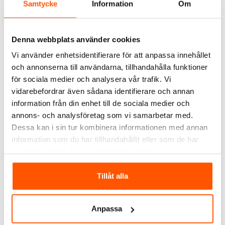
Samtycke
Information
Om
Denna webbplats använder cookies
Vi använder enhetsidentifierare för att anpassa innehållet
Namron
och annonserna till användarna, tillhandahålla funktioner
Namron DCL Lamputtag
för sociala medier och analysera vår trafik. Vi
Utanpåliggande
vidarebefordrar även sådana identifierare och annan
89,00 kr
information från din enhet till de sociala medier och
annons- och analysföretag som vi samarbetar med.
Dessa kan i sin tur kombinera informationen med annan
2 av 2 varianter I webblager
information som du har tillhandahållit eller som de har
samlat in när du har använt deras tjänster.
ALTERNATIVA PRODUKTER
Tillåt alla
Anpassa