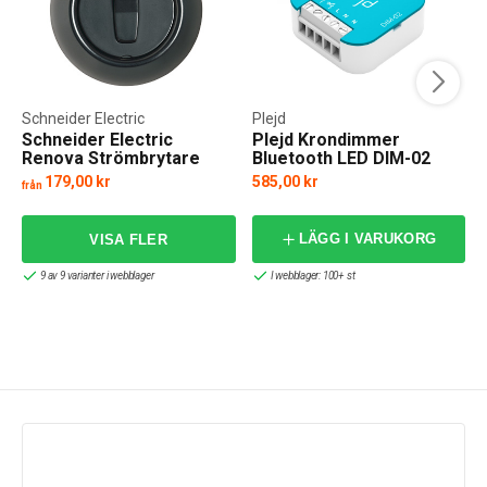
Schneider Electric
Plejd
Schneider Electric
Plejd Krondimmer
Renova Strömbrytare
Bluetooth LED DIM-02
179,00 kr
585,00 kr
från
f
LÄGG I VARUKORG
9 av 9 varianter i webblager
I webblager: 100+ st