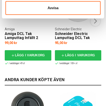
Avvisa
Amiga
Schneider Electric
Amiga DCL Tak
Schneider Electric
Lamputtag Infällt 2
Lamputtag DCL Tak
pol+jord
99,00 kr
95,00 kr
LÄGG I VARUKORG
LÄGG I VARUKORG
I webblager: 49 st
I webblager: 100+ st
ANDRA KUNDER KÖPTE ÄVEN