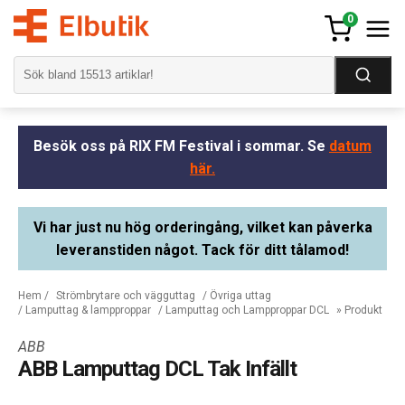
0
Besök oss på RIX FM Festival i sommar. Se
datum
här.
Vi har just nu hög orderingång, vilket kan påverka
leveranstiden något. Tack för ditt tålamod!
Hem
/
Strömbrytare och vägguttag
/
Övriga uttag
/
Lamputtag & lampproppar
/
Lamputtag och Lampproppar DCL
» Produkt
ABB
ABB Lamputtag DCL Tak Infällt