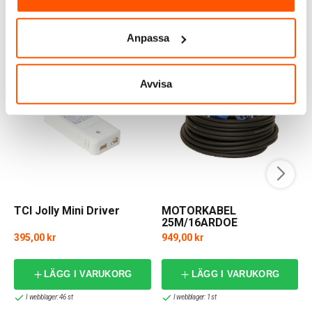
Anpassa
ANDRA KUNDER KÖPTE ÄVEN
Avvisa
TCI Jolly Mini Driver
MOTORKABEL
25M/16ARDOE
4G2,5+316-9
395,00 kr
949,00 kr
f
LÄGG I VARUKORG
LÄGG I VARUKORG
I webblager: 46 st
I webblager: 1 st