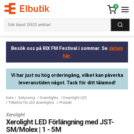
0
Besök oss på RIX FM Festival i sommar. Se
datum
här.
Vi har just nu hög orderingång, vilket kan påverka
leveranstiden något. Tack för ditt tålamod!
Hem
/
Belysning
/
Downlights
/
Downlight LED
/
Tillbehör för LED downlights
» Produkt
Xerolight
Xerolight LED Förlängning med JST-
SM/Molex | 1 - 5M