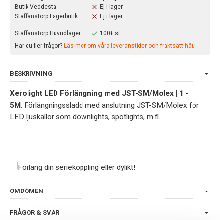
Butik Veddesta:
Ej i lager
Staffanstorp Lagerbutik:
Ej i lager
Staffanstorp Huvudlager:
100+ st
Har du fler frågor?
Läs mer om våra leveranstider och fraktsätt här.
BESKRIVNING
Xerolight LED Förlängning med JST-SM/Molex | 1 -
5M
. Förlängningssladd med anslutning JST-SM/Molex för
LED ljuskällor som downlights, spotlights, m.fl.
OMDÖMEN
FRÅGOR & SVAR