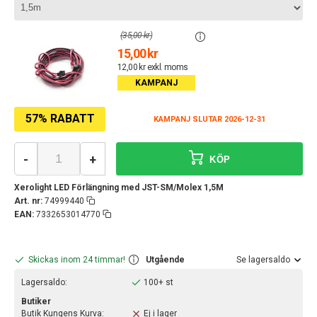
(35,00 kr)
15,00 kr
12,00 kr exkl. moms
KAMPANJ
57% RABATT
KAMPANJ SLUTAR 2026-12-31
-
+
KÖP
Xerolight LED Förlängning med JST-SM/Molex 1,5M
Art. nr:
74999440
EAN:
7332653014770
Skickas inom 24 timmar!
Utgående
Se lagersaldo
Lagersaldo:
100+ st
Butiker
Butik Kungens Kurva:
Ej i lager