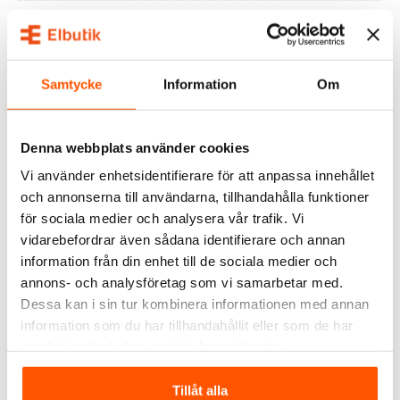
ALTERNATIVA PRODUKTER
Samtycke
Information
Om
KAMPANJ
KAMPANJ
Denna webbplats använder cookies
Vi använder enhetsidentifierare för att anpassa innehållet
och annonserna till användarna, tillhandahålla funktioner
för sociala medier och analysera vår trafik. Vi
vidarebefordrar även sådana identifierare och annan
information från din enhet till de sociala medier och
Xerolight
Xerolight
Xerolight LED
Xerolight JST
annons- och analysföretag som vi samarbetar med.
Förlängningskabel JST
Anslutningskabel
Dessa kan i sin tur kombinera informationen med annan
24,00 kr
5,00 kr
-51%
-67%
från
information som du har tillhandahållit eller som de har
49,00 kr
15,00 kr
samlat in när du har använt deras tjänster.
LÄGG I VARUKORG
Tillåt alla
2 av 2 varianter i webblager
I webblager: 100+ st