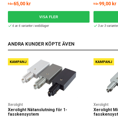
65,00 kr
99,00 kr
från
från
6 av 6 varianter i webblager
3 av 3 variante
ANDRA KUNDER KÖPTE ÄVEN
KAMPANJ
KAMPANJ
Xerolight
Xerolight
Xerolight Nätanslutning för 1-
Xerolight Mi
fasskensystem
fasskensys