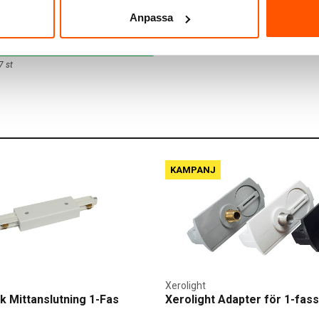
-55%
Anpassa
LÄGG I VARUKORG
7 st
KAMPANJ
Xerolight
 Mittanslutning 1-Fas
Xerolight Adapter för 1-fa