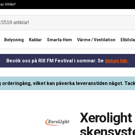
över 999kr*
Belysning
Kablar
Smarta Hem
Värme / Ventilation
Elbilsl
Besök oss på RIX FM Festival i sommar. Se
datum här.
g orderingång, vilket kan påverka leveranstiden något. Tack
Xerolight
skensys