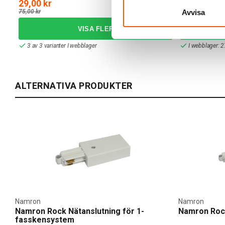
29,00 kr
99,00 kr
-61%
75,00 kr
222,00 kr
Avvisa
3 av 3 varianter I webblager
I webblager: 2
ALTERNATIVA PRODUKTER
Namron
Namron
Namron Rock Nätanslutning för 1-
Namron Rock
fasskensystem