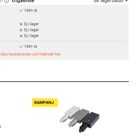
Se lagersaldo
r!
Utgående
100+ st
Ej i lager
Ej i lager
Ej i lager
100+ st
åra leveranstider och fraktsätt här.
KAMPANJ