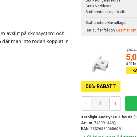
Butik Kungens Kurva:
Butik Veddesta:
Staffanstorp Lagerbutik:
Staffanstorp Huvudlager:
Har du fler frågor?
Läs mer om v
m avslut på skensystem och
n där man inte redan kopplat in
(10,00 
5,0
4,00 kr
K
50% RABATT
-
+
Xerolight Ändstycke 1-fas Vit (1
Art. nr:
74999134
EAN:
7332653006560