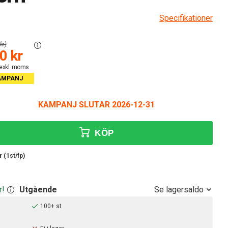
Specifikationer
kr)
0 kr
 exkl. moms
AMPANJ
KAMPANJ SLUTAR 2026-12-31
KÖP
 (1st/fp)
Se lagersaldo
r!
Utgående
100+ st