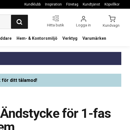
Kundklubb
Inspiration
Företag
Kundtjänst
Köpvillkor
Hitta butik
Logga in
Kundvagn
addare
Hem- & Kontorsmiljö
Verktyg
Varumärken
 för ditt tålamod!
 Ändstycke för 1-fas
tem