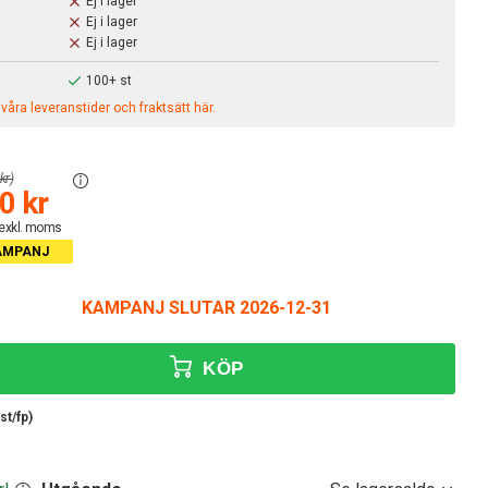
Ej i lager
Ej i lager
Ej i lager
100+ st
åra leveranstider och fraktsätt här.
kr)
0 kr
 exkl. moms
AMPANJ
KAMPANJ SLUTAR 2026-12-31
KÖP
st/fp)