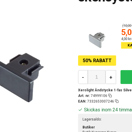
(10,00 
5,0
4,00 kr
K
50% RABATT
-
+
Xerolight Ändstycke 1-fas Silver
Art. nr:
74999106
EAN:
7332653007246
Skickas inom 24 timma
Lagersaldo:
Butiker