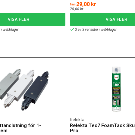
29,00 kr
från
75,00 kr
r i webblager
3 av 3 varianter i webblager
Relekta
ttanslutning för 1-
Relekta Tec7 FoamTack Sku
tem
Pro