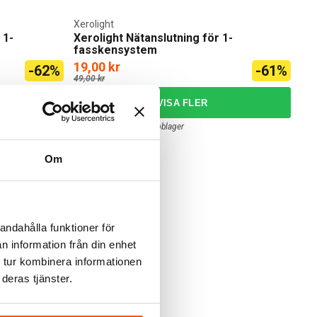
Xerolight
 1-
Xerolight Nätanslutning för 1-
fasskensystem
19,00 kr
-62%
-61%
49,00 kr
5 av 5 varianter I webblager
Om
andahålla funktioner för
n information från din enhet
 tur kombinera informationen
deras tjänster.