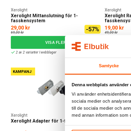
Xerolight
Xerolight
Xerolight Mittanslutning för 1-
Xerolight R
fasskensystem
fasskensy
29,00 kr
19,00 kr
-57%
69,00 kr
49,00 kr
2 av 2 varianter I webblager
2 av 2 variant
Samtycke
KAMPANJ
KAMPANJ
Denna webbplats använder 
Vi använder enhetsidentifierar
sociala medier och analysera 
till de sociala medier och a
med annan information som du 
Xerolight
Xerolight
Xerolight Adapter för 1-fasskensystem
Xerolight G