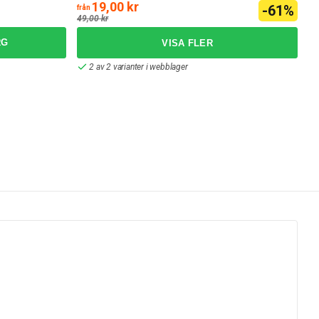
19,00 kr
2
-61%
från
49,00 kr
RG
2 av 2 varianter i webblager