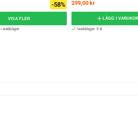
299,00 kr
-58%
LÄGG I VARUKO
r i webblager
I webblager: 9 st