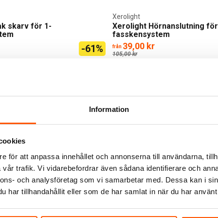
Xerolight
ak skarv för 1-
Xerolight Hörnanslutning för
stem
fasskensystem
39,00 kr
-61%
från
105,00 kr
er I webblager
2 av 2 varianter I webblager
Information
cookies
e för att anpassa innehållet och annonserna till användarna, tillh
vår trafik. Vi vidarebefordrar även sådana identifierare och anna
nnons- och analysföretag som vi samarbetar med. Dessa kan i sin
har tillhandahållit eller som de har samlat in när du har använt 
lasa Spot GU10 1-fas