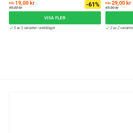
19,00 kr
29,00 kr
-61%
från
från
49,00 kr
69,00 kr
5 av 5 varianter i webblager
2 av 2 variante