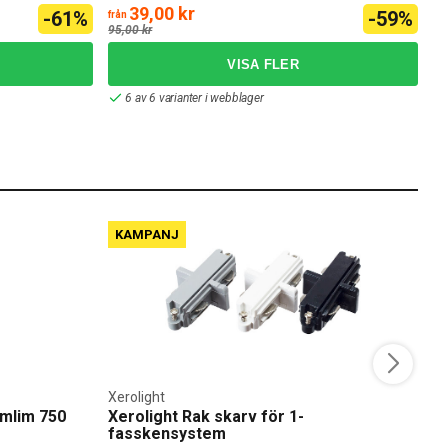
39,00 kr
-61%
-59%
från
frå
95,00 kr
6 av 6 varianter i webblager
KAMPANJ
Xerolight
E
mlim 750
Xerolight Rak skarv för 1-
E
fasskensystem