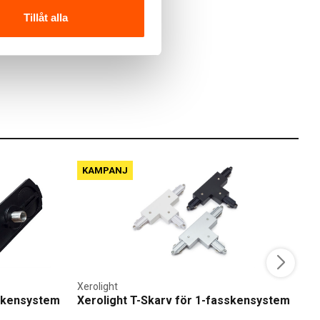
Tillåt alla
KAMPANJ
Xerolight
A
sskensystem
Xerolight T-Skarv för 1-fasskensystem
A