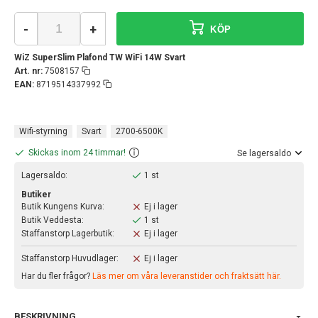
-
+
KÖP
WiZ SuperSlim Plafond TW WiFi 14W Svart
Art. nr:
7508157
EAN:
8719514337992
Wifi-styrning
Svart
2700-6500K
Skickas inom 24 timmar!
Se lagersaldo
Lagersaldo:
1 st
Butiker
Butik Kungens Kurva:
Ej i lager
Butik Veddesta:
1 st
Staffanstorp Lagerbutik:
Ej i lager
Staffanstorp Huvudlager:
Ej i lager
Har du fler frågor?
Läs mer om våra leveranstider och fraktsätt här.
BESKRIVNING