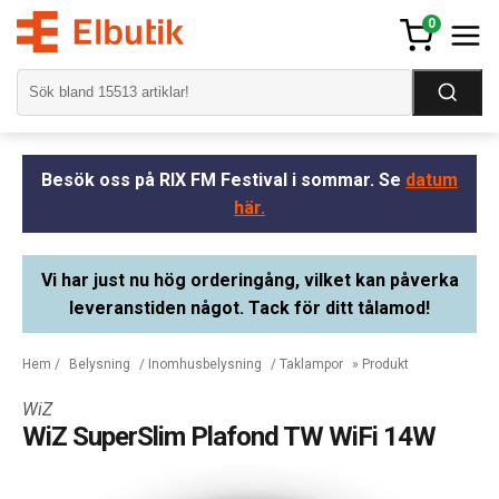
0
Besök oss på RIX FM Festival i sommar. Se
datum
här.
Vi har just nu hög orderingång, vilket kan påverka
leveranstiden något. Tack för ditt tålamod!
Hem
/
Belysning
/
Inomhusbelysning
/
Taklampor
» Produkt
WiZ
WiZ SuperSlim Plafond TW WiFi 14W