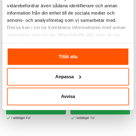
vidarebefordrar även sådana identifierare och annan
ALTERNATIVA PRODUKTER
information från din enhet till de sociala medier och
annons- och analysföretag som vi samarbetar med.
Dessa kan i sin tur kombinera informationen med annan
information som du har tillhandahållit eller som de har
samlat in när du har använt deras tjänster.
Tillåt alla
Namron
Namron
Anpassa
Namron Plafond Moon
Namron Plafond Mira 294
LED Dimbar
LED 15W IP54 Dim
599,00 kr
479,00 kr
Avvisa
LÄGG I VARUKORG
LÄGG I VARUKORG
I webblager: 4 st
I webblager: 1 st