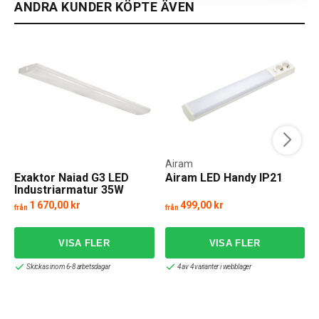
ANDRA KUNDER KÖPTE ÄVEN
Airam
Exaktor Naiad G3 LED
Airam LED Handy IP21
Industriarmatur 35W
1 670,00 kr
499,00 kr
från
från
f
Skickas inom 6-8 arbetsdagar
4 av 4 varianter i webblager