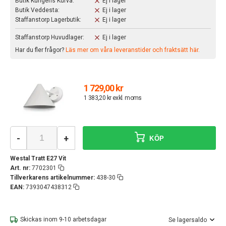
Butik Kungens Kurva:
Ej i lager
Butik Veddesta:
Ej i lager
Staffanstorp Lagerbutik:
Ej i lager
Staffanstorp Huvudlager:
Ej i lager
Har du fler frågor?
Läs mer om våra leveranstider och fraktsätt här.
1 729,00 kr
1 383,20 kr exkl. moms
-
+
KÖP
Westal Tratt E27 Vit
Art. nr:
7702301
Tillverkarens artikelnummer:
438-30
EAN:
7393047438312
Skickas inom 9-10 arbetsdagar
Se lagersaldo