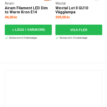
Airam
Westal
Airam Filament LED Dim
Westal Lot II GU10
to Warm Kron E14
Vägglampa
44,00 kr
309,00 kr
LÄGG I VARUKORG
Skickas inom 6-8 arbetsdagar
Skickas inom 4-5 arbetsdagar