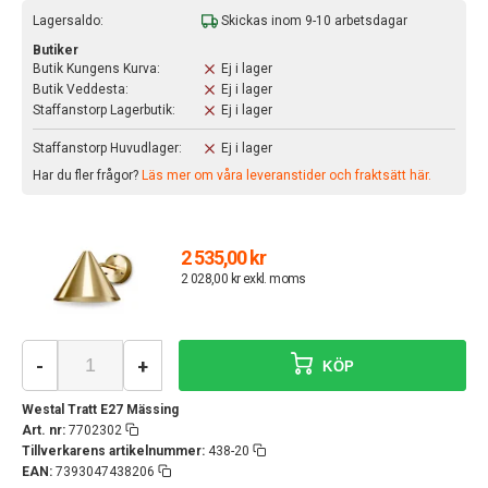
Lagersaldo:
Skickas inom 9-10 arbetsdagar
Butiker
Butik Kungens Kurva:
Ej i lager
Butik Veddesta:
Ej i lager
Staffanstorp Lagerbutik:
Ej i lager
Staffanstorp Huvudlager:
Ej i lager
Har du fler frågor?
Läs mer om våra leveranstider och fraktsätt här.
2 535,00 kr
2 028,00 kr exkl. moms
-
+
KÖP
Westal Tratt E27 Mässing
Art. nr:
7702302
Tillverkarens artikelnummer:
438-20
EAN:
7393047438206