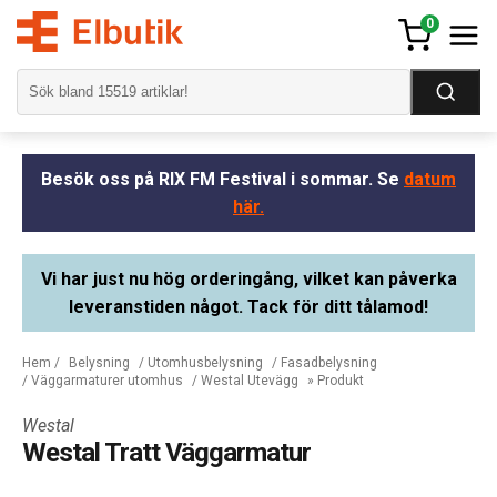
0
Besök oss på RIX FM Festival i sommar. Se
datum
här.
Vi har just nu hög orderingång, vilket kan påverka
leveranstiden något. Tack för ditt tålamod!
Hem
/
Belysning
/
Utomhusbelysning
/
Fasadbelysning
/
Väggarmaturer utomhus
/
Westal Utevägg
» Produkt
Westal
Westal Tratt Väggarmatur