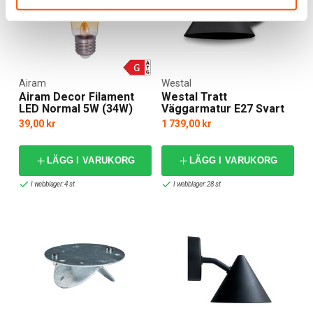
Airam
Westal
Airam Decor Filament
Westal Tratt
LED Normal 5W (34W)
Väggarmatur E27 Svart
E27 2200K
39,00 kr
1 739,00 kr
LÄGG I VARUKORG
LÄGG I VARUKORG
I webblager: 4 st
I webblager: 28 st