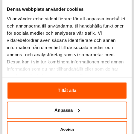
utomhusbruk men passar även för inomhusbruk, både i
Denna webbplats använder cookies
privat och offentlig miljö. Bakstycket har två in- och
utgångar samt snabbkopplingskopplingsplint. IP23.
Vi använder enhetsidentifierare för att anpassa innehållet
och annonserna till användarna, tillhandahålla funktioner
Westal Tratt Väggarmatur har E27-sockel men levereras
för sociala medier och analysera vår trafik. Vi
exklusive ljuskälla. Ljuskälla måste köpas till separat!
vidarebefordrar även sådana identifierare och annan
information från din enhet till de sociala medier och
SPECIFIKATIONER
annons- och analysföretag som vi samarbetar med.
Dessa kan i sin tur kombinera informationen med annan
OMDÖMEN
information som du har tillhandahållit eller som de har
samlat in när du har använt deras tjänster.
FRÅGOR & SVAR
Tillåt alla
RELATERADE PRODUKTER
Anpassa
Avvisa