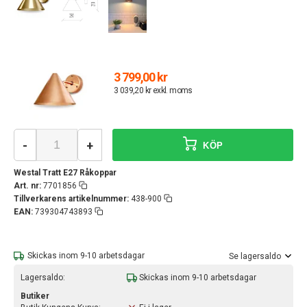
3 799,00 kr
3 039,20 kr exkl. moms
-
+
KÖP
Westal Tratt E27 Råkoppar
Art. nr:
7701856
Tillverkarens artikelnummer:
438-900
EAN:
739304743893
Skickas inom 9-10 arbetsdagar
Se lagersaldo
Lagersaldo:
Skickas inom 9-10 arbetsdagar
Butiker