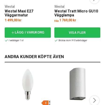
Westal
Westal
Westal Maxi E27
Westal Tratt Micro GU10
Väggarmatur
Vägglampa
1 499,00 kr
1 769,00 kr
från
LÄGG I VARUKORG
I webblager: 1 st
Skickas inom 9-10 arbetsdagar
ANDRA KUNDER KÖPTE ÄVEN