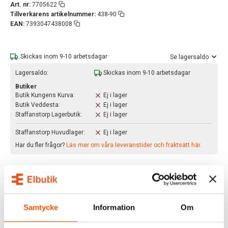
Art. nr:
7705622
Tillverkarens artikelnummer:
438-90
EAN:
7393047438008
Skickas inom 9-10 arbetsdagar
Se lagersaldo
Lagersaldo:
Skickas inom 9-10 arbetsdagar
Butiker
Butik Kungens Kurva:
Ej i lager
Butik Veddesta:
Ej i lager
Staffanstorp Lagerbutik:
Ej i lager
Staffanstorp Huvudlager:
Ej i lager
Har du fler frågor?
Läs mer om våra leveranstider och fraktsätt här.
BESKRIVNING
Westal Tratt Väggarmatur
är en nedåtriktad väggarmatur
med rundstrålande ljusbild. Finns i i fyra utförande - Vit,
Samtycke
Information
Om
mässing, oxiderad koppar och råkoppar. Armaturen är för