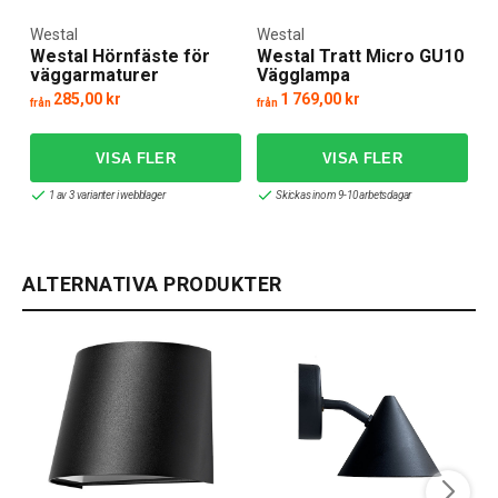
Westal
Westal
Westal Hörnfäste för
Westal Tratt Micro GU10
väggarmaturer
Vägglampa
285,00 kr
1 769,00 kr
från
från
1 av 3 varianter i webblager
Skickas inom 9-10 arbetsdagar
ALTERNATIVA PRODUKTER