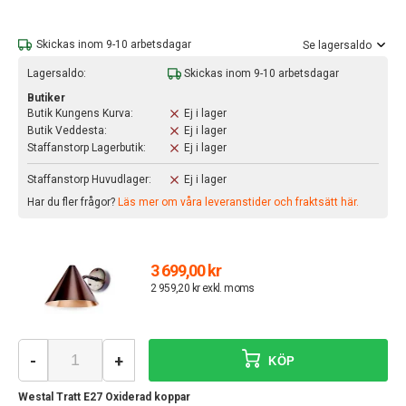
Skickas inom 9-10 arbetsdagar
Se lagersaldo
Lagersaldo:
Skickas inom 9-10 arbetsdagar
Butiker
Butik Kungens Kurva:
Ej i lager
Butik Veddesta:
Ej i lager
Staffanstorp Lagerbutik:
Ej i lager
Staffanstorp Huvudlager:
Ej i lager
Har du fler frågor?
Läs mer om våra leveranstider och fraktsätt här.
3 699,00 kr
2 959,20 kr exkl. moms
-
+
KÖP
Westal Tratt E27 Oxiderad koppar