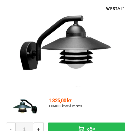
1 325,00 kr
1 060,00 kr exkl. moms
-
+
KÖP