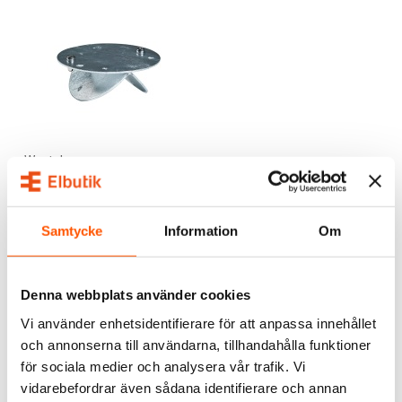
Westal
Westal Hörnfäste för
väggarmaturer
285,00 kr
från
Samtycke
Information
Om
1 av 3 varianter i webblager
Denna webbplats använder cookies
Vi använder enhetsidentifierare för att anpassa innehållet
och annonserna till användarna, tillhandahålla funktioner
ALTERNATIVA PRODUKTER
för sociala medier och analysera vår trafik. Vi
vidarebefordrar även sådana identifierare och annan