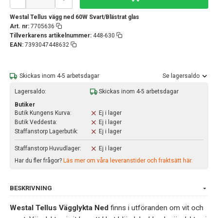
Westal Tellus vägg ned 60W Svart/Blästrat glas
Art. nr:
7705636
Tillverkarens artikelnummer:
448-630
EAN:
7393047448632
Skickas inom 4-5 arbetsdagar
Se lagersaldo
Lagersaldo:
Skickas inom 4-5 arbetsdagar
Butiker
Butik Kungens Kurva:
Ej i lager
Butik Veddesta:
Ej i lager
Staffanstorp Lagerbutik:
Ej i lager
Staffanstorp Huvudlager:
Ej i lager
Har du fler frågor?
Läs mer om våra leveranstider och fraktsätt här.
BESKRIVNING
Westal Tellus Vägglykta Ned
finns i utföranden om vit och