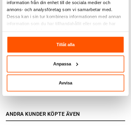
information från din enhet till de sociala medier och
annons- och analysföretag som vi samarbetar med.
Dessa kan i sin tur kombinera informationen med annan
information som du har tillhandahållit eller som de har
samlat in när du har använt deras tjänster.
Tillåt alla
Westal
Westal
Westal Tratt Micro GU10
Westal Arnäs Vägglykta
Vägglampa
Anpassa
1 769,00 kr
3 495,00 kr
från
Avvisa
LÄGG I VARUKORG
Skickas inom 9-10 arbetsdagar
Skickas inom 9-10 arbetsdagar
ANDRA KUNDER KÖPTE ÄVEN