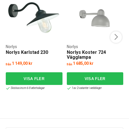
Norlys
Norlys
Norlys Karlstad 230
Norlys Koster 724
Vägglampa
1 149,00 kr
1 685,00 kr
från
från
Skickas inom 6-8 arbetsdagar
1 av 2 varianter i webblager