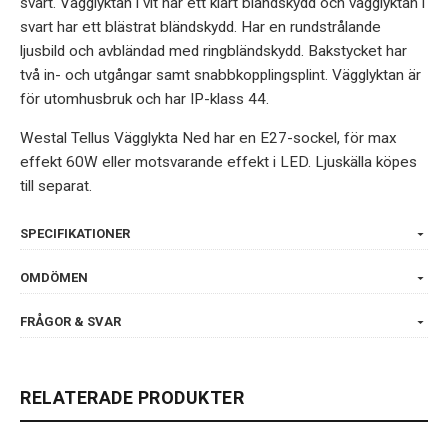
svart. Vägglyktan i vit har ett klart bländskydd och vägglyktan i
svart har ett blästrat bländskydd. Har en rundstrålande
ljusbild och avbländad med ringbländskydd. Bakstycket har
två in- och utgångar samt snabbkopplingsplint. Vägglyktan är
för utomhusbruk och har IP-klass 44.
Westal Tellus Vägglykta Ned har en E27-sockel, för max
effekt 60W eller motsvarande effekt i LED. Ljuskälla köpes
till separat.
SPECIFIKATIONER
OMDÖMEN
FRÅGOR & SVAR
RELATERADE PRODUKTER