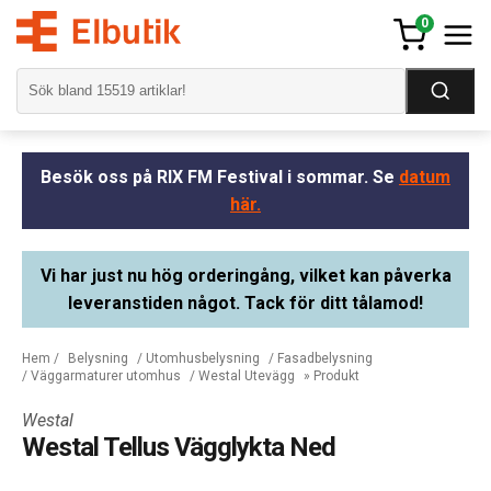
0
Besök oss på RIX FM Festival i sommar. Se
datum
här.
Vi har just nu hög orderingång, vilket kan påverka
leveranstiden något. Tack för ditt tålamod!
Hem
/
Belysning
/
Utomhusbelysning
/
Fasadbelysning
/
Väggarmaturer utomhus
/
Westal Utevägg
» Produkt
Westal
Westal Tellus Vägglykta Ned