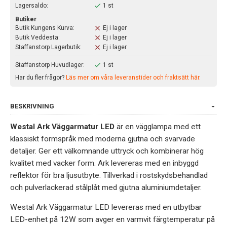
Lagersaldo:
1 st
Butiker
Butik Kungens Kurva:
Ej i lager
Butik Veddesta:
Ej i lager
Staffanstorp Lagerbutik:
Ej i lager
Staffanstorp Huvudlager:
1 st
Har du fler frågor?
Läs mer om våra leveranstider och fraktsätt här.
BESKRIVNING
Westal Ark Väggarmatur LED
är en vägglampa med ett
klassiskt formspråk med moderna gjutna och svarvade
detaljer. Ger ett välkomnande uttryck och kombinerar hög
kvalitet med vacker form. Ark levereras med en inbyggd
reflektor för bra ljusutbyte. Tillverkad i rostskydsbehandlad
och pulverlackerad stålplåt med gjutna aluminiumdetaljer.
Westal Ark Väggarmatur LED levereras med en utbytbar
LED-enhet på 12W som avger en varmvit färgtemperatur på