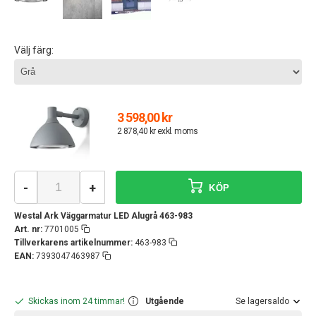
Välj färg:
3 598,00 kr
2 878,40 kr exkl. moms
-
+
KÖP
Westal Ark Väggarmatur LED Alugrå 463-983
Art. nr:
7701005
Tillverkarens artikelnummer:
463-983
EAN:
7393047463987
Skickas inom 24 timmar!
Utgående
Se lagersaldo