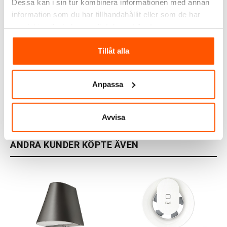
Dessa kan i sin tur kombinera informationen med annan
information som du har tillhandahållit eller som de har
samlat in när du har använt deras tjänster.
Westal
Westal
Westal Tratt Micro GU10
Westal Tratt
Tillåt alla
Vägglampa
Väggarmatur
1 769,00 kr
1 729,00 kr
från
från
Anpassa
Skickas inom 9-10 arbetsdagar
Skickas inom 9-10 arbetsdagar
Avvisa
ANDRA KUNDER KÖPTE ÄVEN