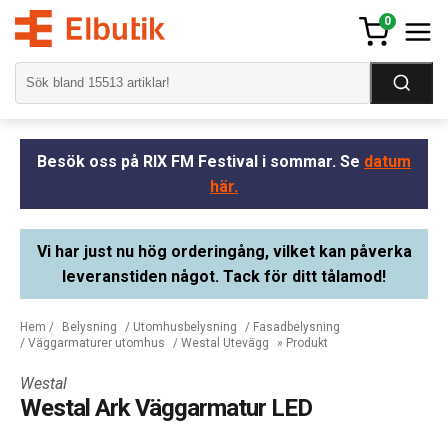
0
Besök oss på RIX FM Festival i sommar. Se
datum
här.
Vi har just nu hög orderingång, vilket kan påverka
leveranstiden något. Tack för ditt tålamod!
Hem
/
Belysning
/
Utomhusbelysning
/
Fasadbelysning
/
Väggarmaturer utomhus
/
Westal Utevägg
» Produkt
Westal
Westal Ark Väggarmatur LED