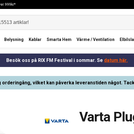
över 999kr*
Belysning
Kablar
Smarta Hem
Värme / Ventilation
Elbilsl
Besök oss på RIX FM Festival i sommar. Se
datum här.
g orderingång, vilket kan påverka leveranstiden något. Tack
Varta Pl