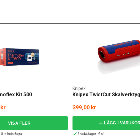
Knipex
oflex Kit 500
Knipex TwistCut Skalverkty
 kr
399,00 kr
LÄGG I VARUKO
-5 arbetsdagar
I webblager: 4 st