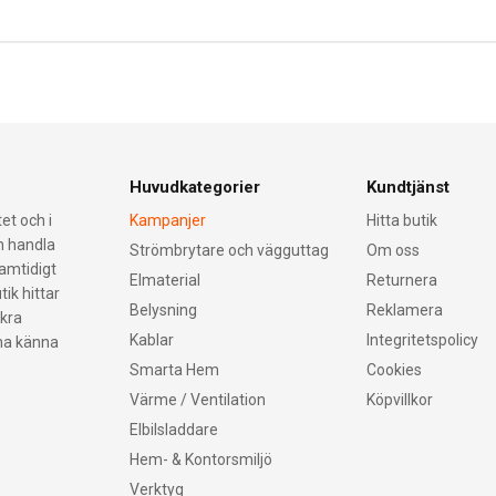
Huvudkategorier
Kundtjänst
et och i
Kampanjer
Hitta butik
an handla
Strömbrytare och vägguttag
Om oss
samtidigt
Elmaterial
Returnera
tik hittar
Belysning
Reklamera
äkra
Kablar
Integritetspolicy
nna känna
Smarta Hem
Cookies
Värme / Ventilation
Köpvillkor
Elbilsladdare
Hem- & Kontorsmiljö
Verktyg