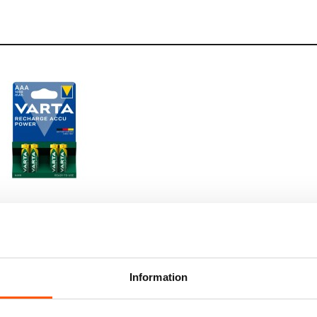
arge Accu Power AAA
pack
Information
LÄGG I VARUKORG
4 st