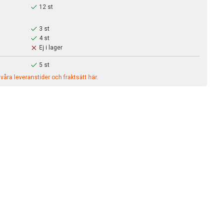
12 st
3 st
4 st
Ej i lager
5 st
åra leveranstider och fraktsätt här.