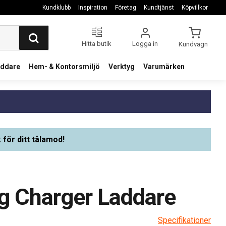
Kundklubb
Inspiration
Företag
Kundtjänst
Köpvillkor
Hitta butik
Logga in
Kundvagn
addare
Hem- & Kontorsmiljö
Verktyg
Varumärken
 för ditt tålamod!
ug Charger Laddare
Specifikationer