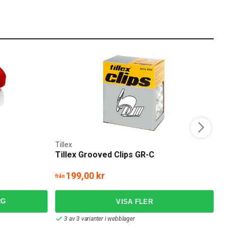
Tillex
Pl
g
Tillex Grooved Clips GR-C
P
199,00 kr
3
från
RG
3 av 3 varianter i webblager