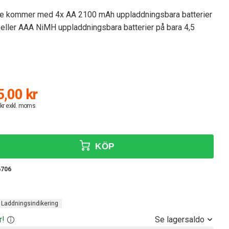
re kommer med 4x AA 2100 mAh uppladdningsbara batterier
A eller AAA NiMH uppladdningsbara batterier på bara 4,5
,00 kr
 kr exkl. moms
KÖP
6706
Laddningsindikering
Se lagersaldo
r!