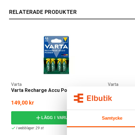
RELATERADE PRODUKTER
Varta
Varta
Varta Recharge Accu Power AA 4-pack
Varta Rech
1000mAh 4-
149,00 kr
149,00 kr
Samtycke
LÄGG I VARUKORG
I webblager: 29 st
I webblager: 2