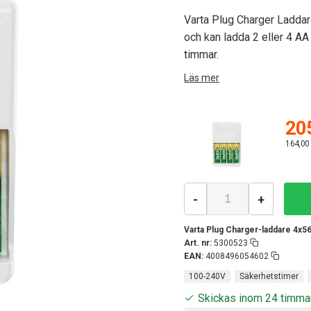
Varta Plug Charger Ladda
och kan ladda 2 eller 4 A
timmar.
Läs mer
205
164,00
-
+
Varta Plug Charger-laddare 4x5
Art. nr:
5300523
EAN:
4008496054602
100-240V
Säkerhetstimer
Skickas inom 24 timma