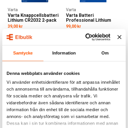
Varta
Varta
Varta Knappcellsbatteri
Varta Batteri
Lithium CR2032 2-pack
Professional Lithium
AAA LR03 4-pack
39,00 kr
99,00 kr
LÄGG I VARUKORG
LÄGG I VARUKORG
I webblager: 69 frp
I webblager: 75 frp
Samtycke
Information
Om
Denna webbplats använder cookies
ALTERNATIVA PRODUKTER
Vi använder enhetsidentifierare för att anpassa innehållet
och annonserna till användarna, tillhandahålla funktioner
för sociala medier och analysera vår trafik. Vi
vidarebefordrar även sådana identifierare och annan
information från din enhet till de sociala medier och
annons- och analysföretag som vi samarbetar med.
Dessa kan i sin tur kombinera informationen med annan