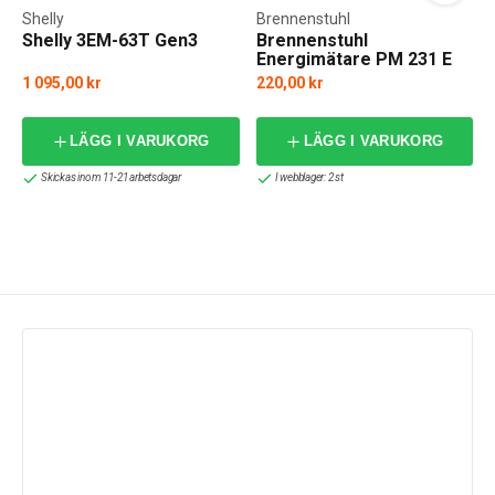
Shelly
Brennenstuhl
Shelly 3EM-63T Gen3
Brennenstuhl
Energimätare PM 231 E
1 095,00 kr
220,00 kr
LÄGG I VARUKORG
LÄGG I VARUKORG
Skickas inom 11-21 arbetsdagar
I webblager: 2 st