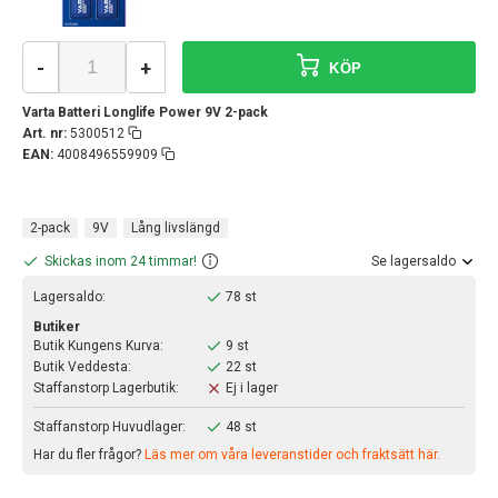
-
+
KÖP
Varta Batteri Longlife Power 9V 2-pack
Art. nr:
5300512
EAN:
4008496559909
2-pack
9V
Lång livslängd
Skickas inom 24 timmar!
Se lagersaldo
Lagersaldo:
78 st
Butiker
Butik Kungens Kurva:
9 st
Butik Veddesta:
22 st
Staffanstorp Lagerbutik:
Ej i lager
Staffanstorp Huvudlager:
48 st
Har du fler frågor?
Läs mer om våra leveranstider och fraktsätt här.