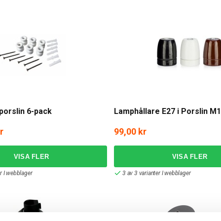
 porslin 6-pack
Lamphållare E27 i Porslin M
r
99,00 kr
er I webblager
3 av 3 varianter I webblager