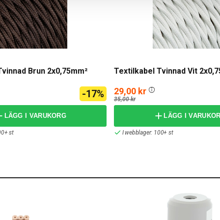
 Tvinnad Brun 2x0,75mm²
Textilkabel Tvinnad Vit 2x0
29,00 kr
-17%
35,00 kr
LÄGG I VARUKORG
LÄGG I VARUKO
00+ st
I webblager: 100+ st