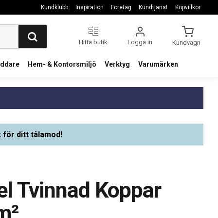
Kundklubb
Inspiration
Företag
Kundtjänst
Köpvillkor
Hitta butik
Logga in
Kundvagn
addare
Hem- & Kontorsmiljö
Verktyg
Varumärken
 för ditt tålamod!
el Tvinnad Koppar
m²