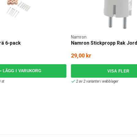
Namron
rä 6-pack
Namron Stickpropp Rak Jor
29,00 kr
LÄGG I VARUKORG
 st
2 av 2 varianter i webblager