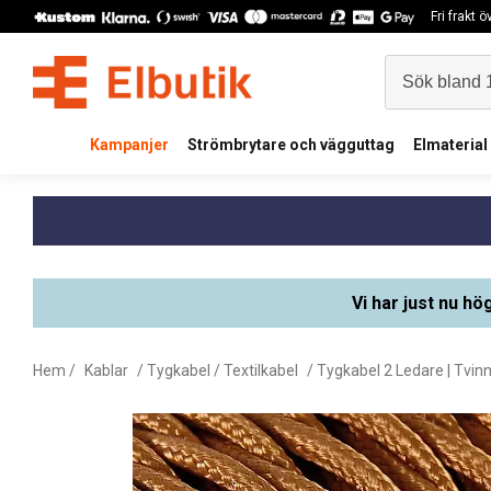
Fri frakt 
Kampanjer
Strömbrytare och vägguttag
Elmaterial
Vi har just nu hö
Hem
/
Kablar
/
Tygkabel / Textilkabel
/
Tygkabel 2 Ledare | Tvin