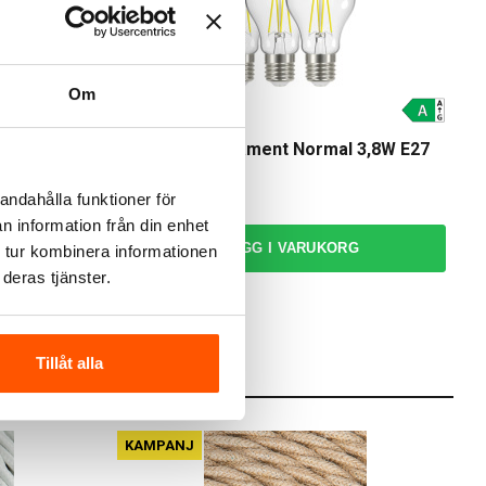
Om
Namron
Namron LED Filament Normal 3,8W E27
3-pack
99,00 kr
-18%
andahålla funktioner för
n information från din enhet
LÄGG I VARUKORG
 tur kombinera informationen
deras tjänster.
I webblager: 100+ st
Tillåt alla
KAMPANJ