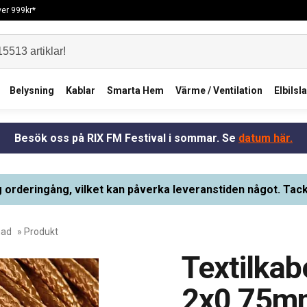
över 999kr*
Belysning
Kablar
Smarta Hem
Värme / Ventilation
Elbilsl
Besök oss på RIX FM Festival i sommar. Se
datum här.
g orderingång, vilket kan påverka leveranstiden något. Tack
nad
» Produkt
Textilkab
2x0,75m