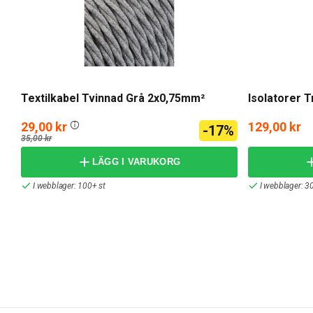
Textilkabel Tvinnad Grå 2x0,75mm²
Isolatorer T
29,00 kr
129,00 kr
-17%
35,00 kr
LÄGG I VARUKORG
I webblager: 100+ st
I webblager: 30