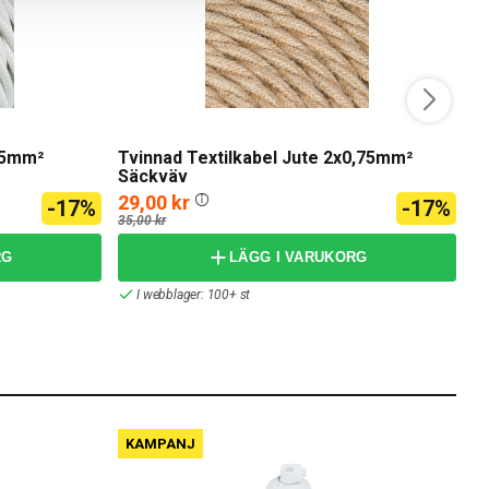
,75mm²
Tvinnad Textilkabel Jute 2x0,75mm²
T
Säckväv
29,00 kr
2
-17%
-17%
35,00 kr
35
RG
LÄGG I VARUKORG
I webblager: 100+ st
KAMPANJ