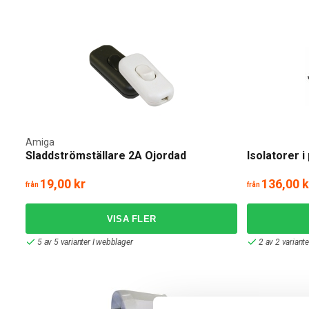
Amiga
Sladdströmställare 2A Ojordad
Isolatorer i
19,00 kr
136,00 k
från
från
5 av 5 varianter I webblager
2 av 2 variant