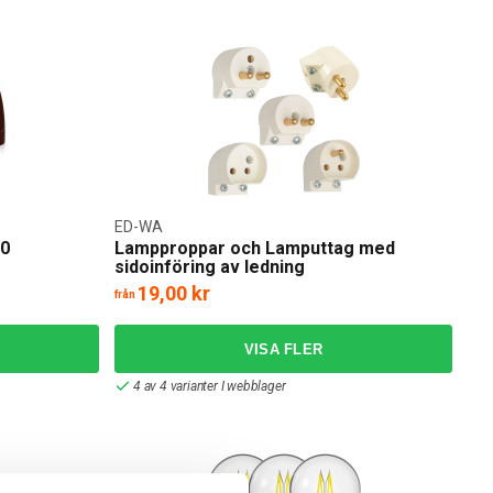
ED-WA
10
Lampproppar och Lamputtag med
sidoinföring av ledning
19,00 kr
från
4 av 4 varianter I webblager