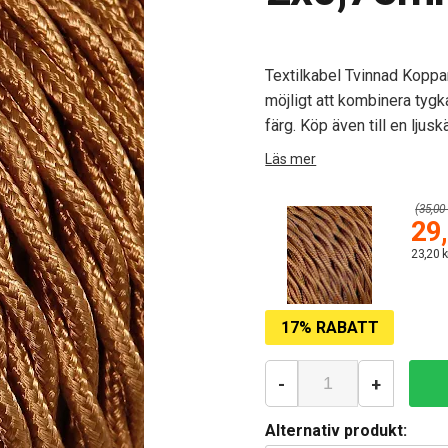
Textilkabel Tvinnad Koppar
möjligt att kombinera tygk
färg. Köp även till en ljus
Läs mer
(35,00 
29,
23,20 k
17% RABATT
-
+
Alternativ produkt: