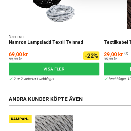
Namron
Namron Lampsladd Textil Tvinnad
Textilkabel
69,00 kr
29,00 kr
-22%
89,00 kr
35,00 kr
2 av 2 varianter i webblager
I webblager: 1
ANDRA KUNDER KÖPTE ÄVEN
KAMPANJ