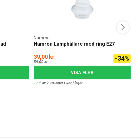
Namron
dad
Namron Lamphållare med ring E27
T
S
39,00 kr
3
-34%
59,00 kr
45
2 av 2 varianter i webblager