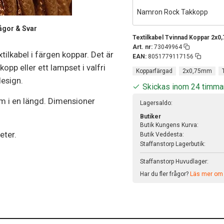
Namron Rock Takkopp
ågor & Svar
Textilkabel Tvinnad Koppar 2x
Art. nr:
73049964
xtilkabel i färgen koppar. Det är
EAN:
8051779117156
pp eller ett lampset i valfri
Kopparfärgad
2x0,75mm
design.
Skickas inom 24 timma
0m i en längd. Dimensioner
Lagersaldo:
Butiker
Butik Kungens Kurva:
eter.
Butik Veddesta:
Staffanstorp Lagerbutik:
Staffanstorp Huvudlager:
Har du fler frågor?
Läs mer om v