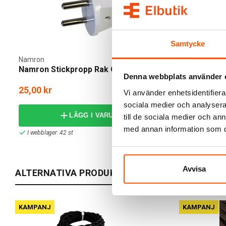
Samtycke
Namron
Namron
Namron Stickpropp Rak Ojordad
Namron Lam
Denna webbplats använder 
25,00 kr
19,00 kr
Vi använder enhetsidentifierar
29,00 kr
sociala medier och analysera 
LÄGG I VARUKORG
till de sociala medier och a
med annan information som du 
I webblager: 42 st
2 av 2 variant
Avvisa
ALTERNATIVA PRODUKTER
KAMPANJ
KAMPANJ