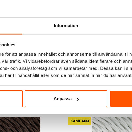
Information
Namron
phållare Slät E27
Namron Rock Takkopp
cookies
105,00 kr
-34%
e för att anpassa innehållet och annonserna till användarna, tillh
129,00 kr
vår trafik. Vi vidarebefordrar även sådana identifierare och anna
nnons- och analysföretag som vi samarbetar med. Dessa kan i sin
har tillhandahållit eller som de har samlat in när du har använt 
er I webblager
2 av 2 varianter I webblager
Anpassa
KAMPANJ