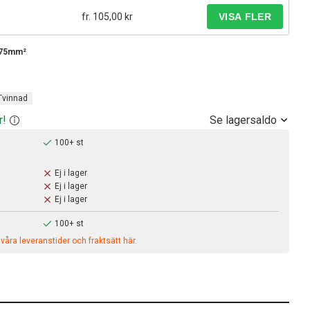
fr. 105,00 kr
0,75mm²
Tvinnad
Se lagersaldo
r!
100+ st
Ej i lager
Ej i lager
Ej i lager
100+ st
åra leveranstider och fraktsätt här.