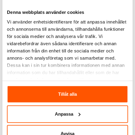
Denna webbplats använder cookies
Täckfläns FL21
Vi använder enhetsidentifierare för att anpassa innehållet
Lättmetall
och annonserna till användarna, tillhandahålla funktioner
249,00 kr
för sociala medier och analysera vår trafik. Vi
vidarebefordrar även sådana identifierare och annan
LÄGG I VARUKORG
information från din enhet till de sociala medier och
annons- och analysföretag som vi samarbetar med.
I webblager: 10 st
Dessa kan i sin tur kombinera informationen med annan
information som du har tillhandahållit eller som de har
samlat in när du har använt deras tjänster.
ALTERNATIVA PRODUKTER
Tillåt alla
Anpassa
Avvisa