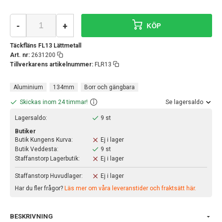
-
+
KÖP
Täckfläns FL13 Lättmetall
Art. nr:
2631200
Tillverkarens artikelnummer:
FLR13
Aluminium
134mm
Borr och gängbara
Skickas inom 24 timmar!
Se lagersaldo
Lagersaldo:
9 st
Butiker
Butik Kungens Kurva:
Ej i lager
Butik Veddesta:
9 st
Staffanstorp Lagerbutik:
Ej i lager
Staffanstorp Huvudlager:
Ej i lager
Har du fler frågor?
Läs mer om våra leveranstider och fraktsätt här.
BESKRIVNING