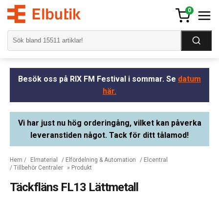
0
Besök oss på RIX FM Festival i sommar. Se
datum
här.
Vi har just nu hög orderingång, vilket kan påverka
leveranstiden något. Tack för ditt tålamod!
Hem
/
Elmaterial
/
Elfördelning & Automation
/
Elcentral
/
Tillbehör Centraler
» Produkt
Täckfläns FL13 Lättmetall