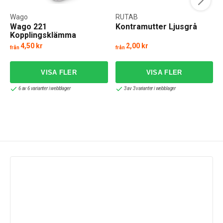
Wago
RUTAB
Wago 221
Kontramutter Ljusgrå
Kopplingsklämma
4,50 kr
2,00 kr
från
från
6 av 6 varianter i webblager
3 av 3 varianter i webblager