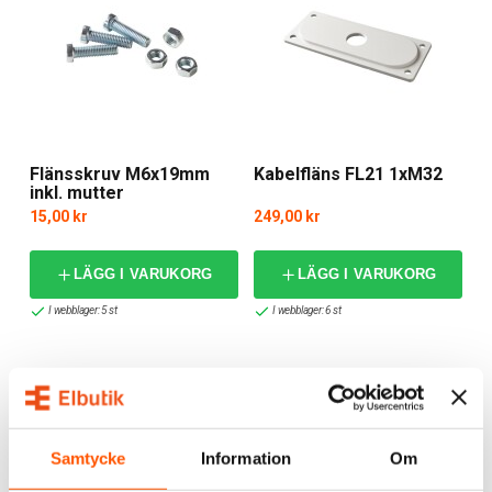
Flänsskruv M6x19mm
Kabelfläns FL21 1xM32
inkl. mutter
15,00 kr
249,00 kr
LÄGG I VARUKORG
LÄGG I VARUKORG
I webblager: 5 st
I webblager: 6 st
Samtycke
Information
Om