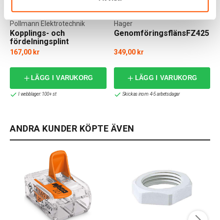
Pollmann Elektrotechnik
Hager
Kopplings- och
GenomföringsflänsFZ425
fördelningsplint
167,00 kr
349,00 kr
f
LÄGG I VARUKORG
LÄGG I VARUKORG
I webblager: 100+ st
Skickas inom 4-5 arbetsdagar
ANDRA KUNDER KÖPTE ÄVEN