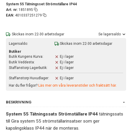
System 55 Tätningsset Strömställare IP44
Art. nr:
1851895
EAN:
4010337251279
Skickas inom 22-30 arbetsdagar
Se lagersaldo
Lagersaldo:
Skickas inom 22-30 arbetsdagar
Butiker
Butik Kungens Kurva:
Ej i lager
Butik Veddesta:
Ej i lager
Staffanstorp Lagerbutik:
Ej i lager
Staffanstorp Huvudlager:
Ej i lager
Har du fler frågor?
Läs mer om våra leveranstider och fraktsätt här.
BESKRIVNING
System 55 Tätningssats Strömställare IP44
tätningssats
till Gira system 55 strömställarinsatser som ger
kapslingsklass IP44 när de monteras.