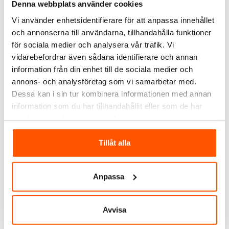
System 55 Tätningssats
System 55 Strömställare
Denna webbplats använder cookies
Uttag IP44
Vi använder enhetsidentifierare för att anpassa innehållet
89,00 kr
142,00 kr
och annonserna till användarna, tillhandahålla funktioner
för sociala medier och analysera vår trafik. Vi
LÄGG I VARUKORG
LÄGG I VARUKORG
vidarebefordrar även sådana identifierare och annan
I webblager: 3 st
I webblager: 1 st
information från din enhet till de sociala medier och
annons- och analysföretag som vi samarbetar med.
Dessa kan i sin tur kombinera informationen med annan
ANDRA KUNDER KÖPTE ÄVEN
information som du har tillhandahållit eller som de har
samlat in när du har använt deras tjänster.
Tillåt alla
Anpassa
Avvisa
Wago
Schneider Electric
Wago 221
Schneider Electric Resi9