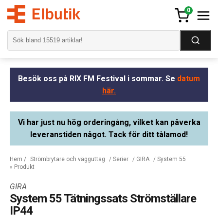
0
Besök oss på RIX FM Festival i sommar. Se
datum
här.
Vi har just nu hög orderingång, vilket kan påverka
leveranstiden något. Tack för ditt tålamod!
Hem
/
Strömbrytare och vägguttag
/
Serier
/
GIRA
/
System 55
» Produkt
GIRA
System 55 Tätningssats Strömställare
IP44