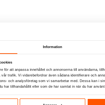
Information
cookies
e för att anpassa innehållet och annonserna till användarna, tillh
vår trafik. Vi vidarebefordrar även sådana identifierare och anna
nnons- och analysföretag som vi samarbetar med. Dessa kan i sin
Vadsbo
har tillhandahållit eller som de har samlat in när du har använt 
AR12DX 1VXL 16A
Vadsbo Zero 35 Trafo 0-35
329,00 kr