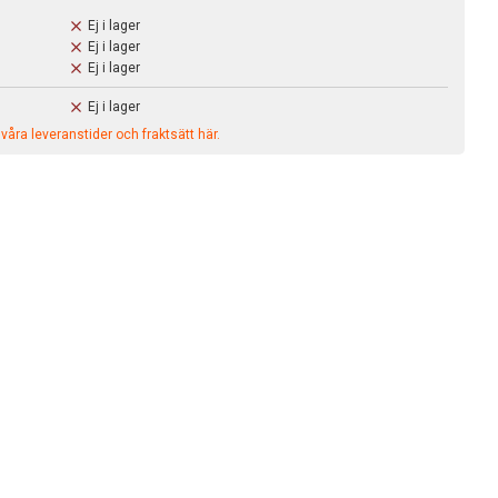
Ej i lager
Ej i lager
Ej i lager
Ej i lager
åra leveranstider och fraktsätt här.