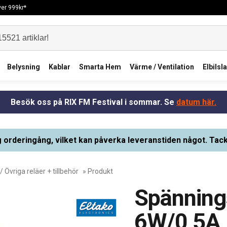
över 999kr*
Belysning
Kablar
Smarta Hem
Värme / Ventilation
Elbilsl
Besök oss på RIX FM Festival i sommar. Se
datum här.
g orderingång, vilket kan påverka leveranstiden något. Tack
/
Övriga reläer + tillbehör
» Produkt
Spänning
6W/0,5A 