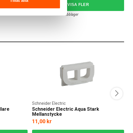
Tillåt alla
RG
2 av 2 varianter i webblager
Schneider Electric
E
llare
Schneider Electric Aqua Stark
E
Mellanstycke
11,00 kr
1