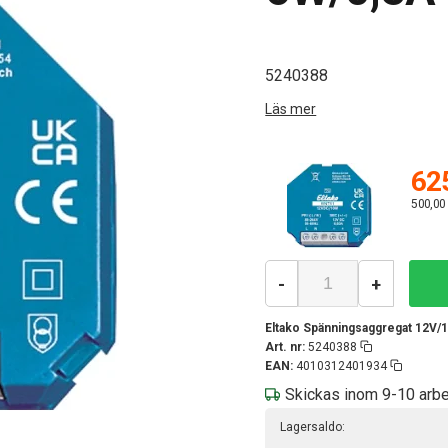
5240388
Läs mer
625
500,00
-
+
Eltako Spänningsaggregat 12V/
Art. nr:
5240388
EAN:
4010312401934
Skickas inom 9-10 arb
Lagersaldo: