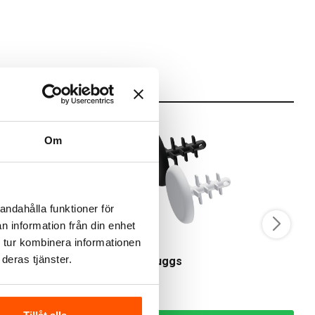
Om
andahålla funktioner för
n information från din enhet
 tur kombinera informationen
ElektroSkutt
Pl
deras tjänster.
W 12VAC
Elektroskutt Pluggs
P
39,00 kr
5