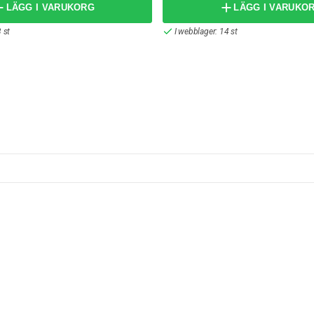
LÄGG I VARUKORG
LÄGG I VARUKO
 st
I webblager: 14 st