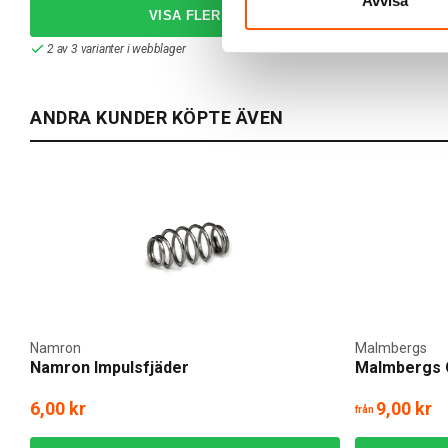
Avvisa
2 av 3 varianter i webblager
Skickas inom 9
ANDRA KUNDER KÖPTE ÄVEN
Namron
Malmbergs
Namron Impulsfjäder
Malmbergs O
6,00 kr
9,00 kr
från