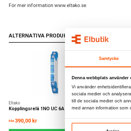
För mer information www.eltako.se
ALTERNATIVA PRODUKTER
Samtycke
Denna webbplats använder 
Vi använder enhetsidentifierar
sociala medier och analysera 
till de sociala medier och a
Eltako
Eltako
med annan information som du 
Kopplingsrelä 1NO UC 6A
Strömrelä 
390,00 kr
1 075,00 kr
från