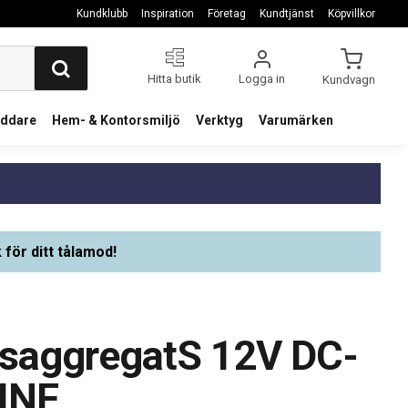
Kundklubb
Inspiration
Företag
Kundtjänst
Köpvillkor
Hitta butik
Logga in
Kundvagn
addare
Hem- & Kontorsmiljö
Verktyg
Varumärken
 för ditt tålamod!
saggregatS 12V DC-
INF