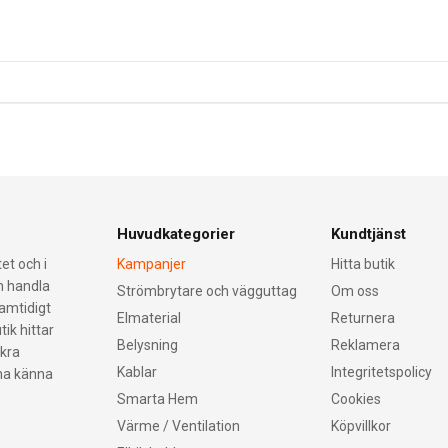
Huvudkategorier
Kundtjänst
et och i
Kampanjer
Hitta butik
an handla
Strömbrytare och vägguttag
Om oss
samtidigt
Elmaterial
Returnera
tik hittar
Belysning
Reklamera
äkra
Kablar
Integritetspolicy
nna känna
Smarta Hem
Cookies
Värme / Ventilation
Köpvillkor