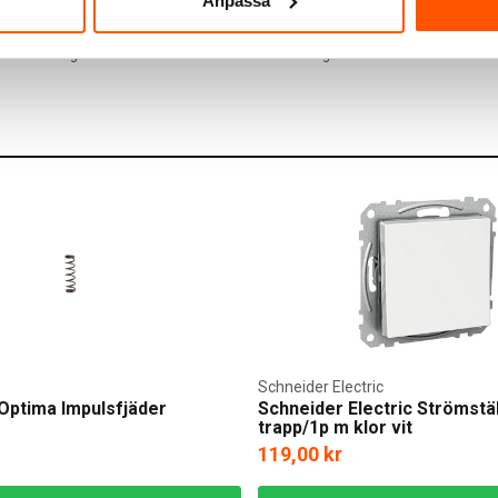
Anpassa
LÄGG I VARUKORG
LÄGG I VARUKO
-10 arbetsdagar
I webblager: 29 st
Schneider Electric
ptima Impulsfjäder
Schneider Electric Strömstä
trapp/1p m klor vit
119,00 kr