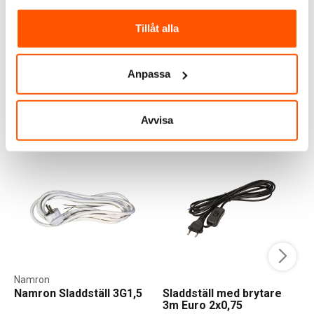
39,00 kr
Tillåt alla
LÄGG I VARUKORG
I webblager: 100+ st
Anpassa
Avvisa
ALTERNATIVA PRODUKTER
Namron
Namron Sladdställ 3G1,5
Sladdställ med brytare
3m Euro 2x0,75