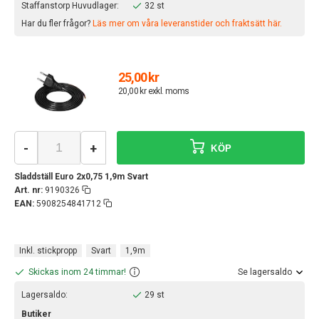
Staffanstorp Huvudlager:
32 st
Har du fler frågor?
Läs mer om våra leveranstider och fraktsätt här.
25,00 kr
20,00 kr exkl. moms
-
+
KÖP
Sladdställ Euro 2x0,75 1,9m Svart
Art. nr:
9190326
EAN:
5908254841712
Inkl. stickpropp
Svart
1,9m
Skickas inom 24 timmar!
Se lagersaldo
Lagersaldo:
29 st
Butiker