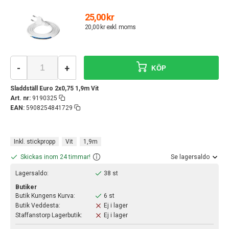
25,00 kr
20,00 kr exkl. moms
-
+
KÖP
Sladdställ Euro 2x0,75 1,9m Vit
Art. nr:
9190325
EAN:
5908254841729
Inkl. stickpropp
Vit
1,9m
Skickas inom 24 timmar!
Se lagersaldo
Lagersaldo:
38 st
Butiker
Butik Kungens Kurva:
6 st
Butik Veddesta:
Ej i lager
Staffanstorp Lagerbutik:
Ej i lager