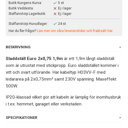
Butik Kungens Kurva:
5 st
Butik Veddesta:
Ej i lager
Staffanstorp Lagerbutik:
Ej i lager
Staffanstorp Huvudlager:
24 st
Har du fler frågor?
Läs mer om våra leveranstider och fraktsätt här.
BESKRIVNING
Sladdställ Euro 2x0,75 1,9m
är ett 1,9m långt sladdställ
som är utrustat med stickpropp. Euro sladdstället kommer i
vitt och svart utförande. Har kabeltyp H03VV-F med
ledararea på 2x0,75mm² samt 230V spänning. Maxeffekt
500W.
IP20-klassad vilket gör att kabeln är lämplig för inomhusbruk
i t.ex. hemmet, garaget eller verkstaden.
SPECIFIKATIONER