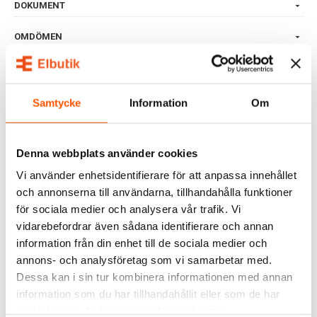
DOKUMENT
OMDÖMEN
FRÅGOR & SVAR
Samtycke
Information
Om
RELATERADE PRODUKTER
Denna webbplats använder cookies
Vi använder enhetsidentifierare för att anpassa innehållet
och annonserna till användarna, tillhandahålla funktioner
för sociala medier och analysera vår trafik. Vi
vidarebefordrar även sådana identifierare och annan
information från din enhet till de sociala medier och
annons- och analysföretag som vi samarbetar med.
Dessa kan i sin tur kombinera informationen med annan
Namron
information som du har tillhandahållit eller som de har
Namron Sladdställ Euro
2x0,75 3m
samlat in när du har använt deras tjänster.