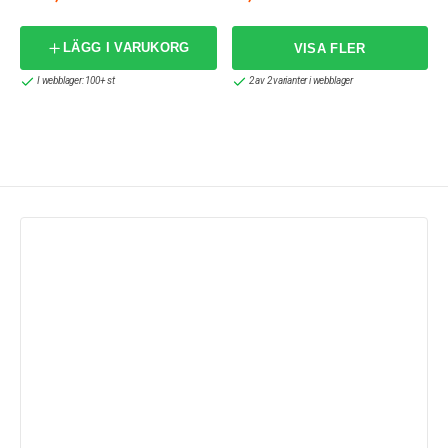
LÄGG I VARUKORG
I webblager: 100+ st
2 av 2 varianter i webblager