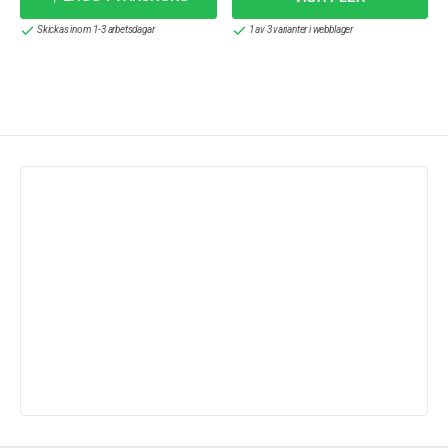
Skickas inom 1-3 arbetsdagar
1 av 3 varianter i webblager