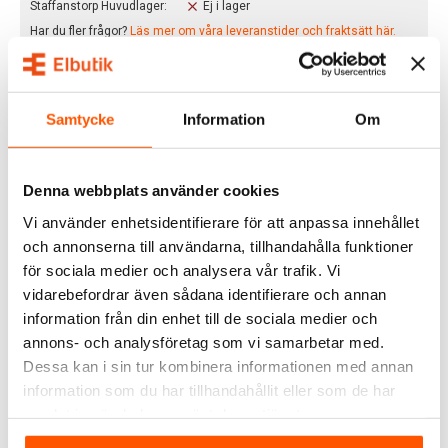
Staffanstorp Huvudlager:
Ej i lager
Har du fler frågor?
Läs mer om våra leveranstider och fraktsätt här.
BESKRIVNING
Samtycke
Information
Om
SG Armaturen Metro 2 Vägg
är en väggarmatur ur en
populär armaturserie med ett tilltalande formspråk. Dess
raka stilrena linjer gör att den passar i både privat och
Denna webbplats använder cookies
offentlig miljö. Materialet som SG Armaturen Metro 2 Vägg
Vi använder enhetsidentifierare för att anpassa innehållet
är tillverkad i är aluminium som har pulverlackerats och
och annonserna till användarna, tillhandahålla funktioner
behandlats mot korrosion för att klara vårt nordiska klimat.
för sociala medier och analysera vår trafik. Vi
Smidigt montage med snabbkopplingsplint för 4mm² med
vidarebefordrar även sådana identifierare och annan
dragavlastning.
information från din enhet till de sociala medier och
annons- och analysföretag som vi samarbetar med.
SPECIFIKATIONER
Dessa kan i sin tur kombinera informationen med annan
information som du har tillhandahållit eller som de har
DOKUMENT
samlat in när du har använt deras tjänster.
OMDÖMEN