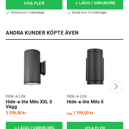
LÄGG I VARUKORG
Skickas inom 1-3 arbetsdagar
Skickas inom 9-10 arbetsdagar
ANDRA KUNDER KÖPTE ÄVEN
Hide-a-Lite
Hide-a-Lite
Hide-a-lite Milo XXL II
Hide-a-lite Milo II
Vägg
3 399,00 kr
1 199,00 kr
från
f
LÄGG I VARUKORG