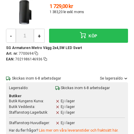
1 729,00 kr
1 383,20 kr exkl. moms
-
+
KÖP
SG Armaturen Metro Vägg 2x4,5W LED Svart
Art. nr:
7700694
EAN:
7021986146936
Skickas inom 6-8 arbetsdagar
Se lagersaldo
Lagersaldo:
Skickas inom 6-8 arbetsdagar
Butiker
Butik Kungens Kurva:
Ej i lager
Butik Veddesta:
Ej i lager
Staffanstorp Lagerbutik:
Ej i lager
Staffanstorp Huvudlager:
Ej i lager
Har du fler frågor?
Läs mer om våra leveranstider och fraktsätt här.