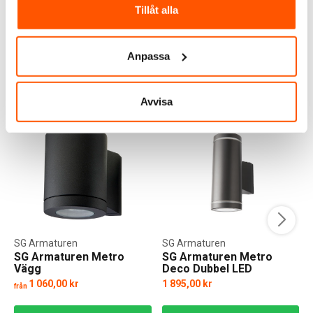
Tillåt alla
FRÅGOR & SVAR
Anpassa
ALTERNATIVA PRODUKTER
Avvisa
SG Armaturen
SG Armaturen
SG Armaturen Metro
SG Armaturen Metro
Vägg
Deco Dubbel LED
Väggarmatur
1 060,00 kr
1 895,00 kr
från
f