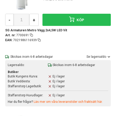
-
+
KÖP
SG Armaturen Metro Vägg 2x4,5W LED Vit
Art. nr:
7700691
EAN:
7021986116939
Skickas inom 6-8 arbetsdagar
Se lagersaldo
Lagersaldo:
Skickas inom 6-8 arbetsdagar
Butiker
Butik Kungens Kurva:
Ej i lager
Butik Veddesta:
Ej i lager
Staffanstorp Lagerbutik:
Ej i lager
Staffanstorp Huvudlager:
Ej i lager
Har du fler frågor?
Läs mer om våra leveranstider och fraktsätt här.