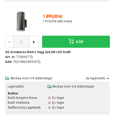
1 899,00 kr
1 519,20 kr exkl. moms
-
+
KÖP
SG Armaturen Metro Vägg 2x4,5W LED Grafit
Art. nr:
7700697
EAN:
7021986236934
Skickas inom 6-8 arbetsdagar
Se lagersaldo
Lagersaldo:
Skickas inom 6-8 arbetsdagar
Butiker
Butik Kungens Kurva:
Ej i lager
Butik Veddesta:
Ej i lager
Staffanstorp Lagerbutik:
Ej i lager