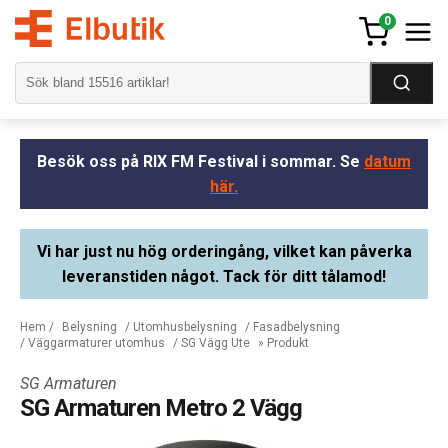
0
Besök oss på RIX FM Festival i sommar. Se
datum
här.
Vi har just nu hög orderingång, vilket kan påverka
leveranstiden något. Tack för ditt tålamod!
Hem
/
Belysning
/
Utomhusbelysning
/
Fasadbelysning
/
Väggarmaturer utomhus
/
SG Vägg Ute
» Produkt
SG Armaturen
SG Armaturen Metro 2 Vägg