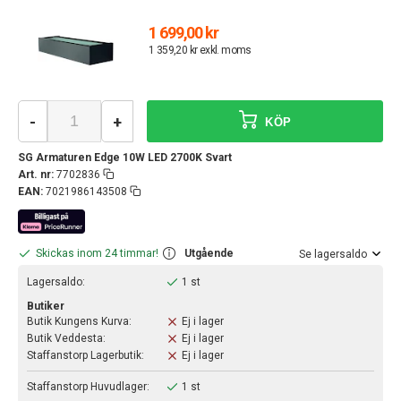
1 699,00 kr
1 359,20 kr exkl. moms
-
+
KÖP
SG Armaturen Edge 10W LED 2700K Svart
Art. nr:
7702836
EAN:
7021986143508
Skickas inom 24 timmar!
Utgående
Se lagersaldo
Lagersaldo:
1 st
Butiker
Butik Kungens Kurva:
Ej i lager
Butik Veddesta:
Ej i lager
Staffanstorp Lagerbutik:
Ej i lager
Staffanstorp Huvudlager:
1 st