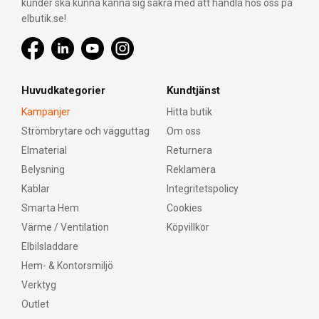
kunder ska kunna känna sig säkra med att handla hos oss på
elbutik.se!
Huvudkategorier
Kundtjänst
Kampanjer
Hitta butik
Strömbrytare och vägguttag
Om oss
Elmaterial
Returnera
Belysning
Reklamera
Kablar
Integritetspolicy
Smarta Hem
Cookies
Värme / Ventilation
Köpvillkor
Elbilsladdare
Hem- & Kontorsmiljö
Verktyg
Outlet