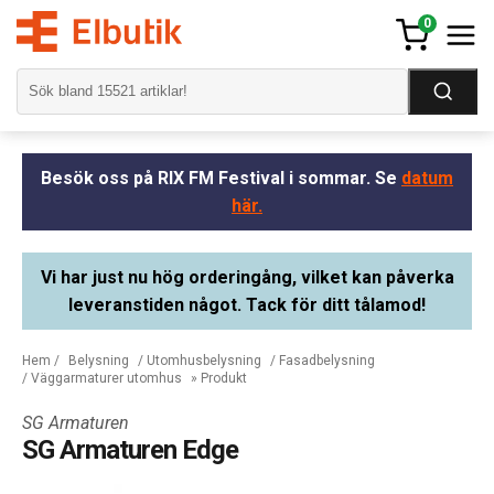
0
Besök oss på RIX FM Festival i sommar. Se
datum
här.
Vi har just nu hög orderingång, vilket kan påverka
leveranstiden något. Tack för ditt tålamod!
Hem
/
Belysning
/
Utomhusbelysning
/
Fasadbelysning
/
Väggarmaturer utomhus
» Produkt
SG Armaturen
SG Armaturen Edge