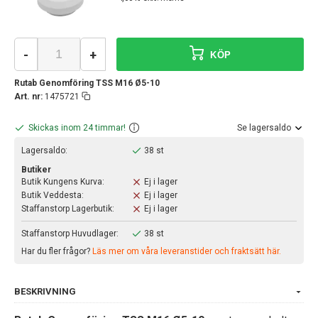
-
+
KÖP
Rutab Genomföring TSS M16 Ø5-10
Art. nr:
1475721
Skickas inom 24 timmar!
Se lagersaldo
Lagersaldo:
38 st
Butiker
Butik Kungens Kurva:
Ej i lager
Butik Veddesta:
Ej i lager
Staffanstorp Lagerbutik:
Ej i lager
Staffanstorp Huvudlager:
38 st
Har du fler frågor?
Läs mer om våra leveranstider och fraktsätt här.
BESKRIVNING