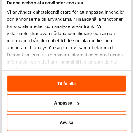
Rutab Förskruvning
Membrantätning M16
Denna webbplats använder cookies
Mässing
Vi använder enhetsidentifierare för att anpassa innehållet
55,00 kr
7,00 kr
från
och annonserna till användarna, tillhandahålla funktioner
för sociala medier och analysera vår trafik. Vi
LÄGG I VARUKORG
vidarebefordrar även sådana identifierare och annan
4 av 5 varianter i webblager
I webblager: 35 st
information från din enhet till de sociala medier och
annons- och analysföretag som vi samarbetar med.
Dessa kan i sin tur kombinera informationen med annan
ANDRA KUNDER KÖPTE ÄVEN
information som du har tillhandahållit eller som de har
samlat in när du har använt deras tjänster.
Tillåt alla
Anpassa
Avvisa
Namron
ABB
Namron Kopplingsdosa
ABB Kopplingsdosa AP9