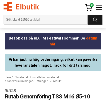
0
Besök oss på RIX FM Festival i sommar. Se
datum
här.
Vi har just nu hög orderingång, vilket kan påverka
leveranstiden något. Tack för ditt tålamod!
Hem
/
Elmaterial
/
Installationsmateriel
/
Kabelförskruvningar / Tätningar
» Produkt
RUTAB
Rutab Genomföring TSS M16 Ø5-10