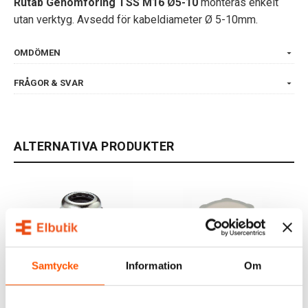
Rutab Genomföring TSS M16 Ø5-10
monteras enkelt
utan verktyg. Avsedd för kabeldiameter Ø 5-10mm.
OMDÖMEN
FRÅGOR & SVAR
ALTERNATIVA PRODUKTER
Samtycke
Information
Om
RUTAB
RUTAB