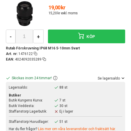
19,00 kr
15,20 kr exkl. moms
-
+
KÖP
Rutab Förskruvning IP68 M16 5-10mm Svart
Art. nr:
1476122
EAN:
4024092035289
Skickas inom 24 timmar!
Se lagersaldo
Lagersaldo:
88 st
Butiker
Butik Kungens Kurva:
7 st
Butik Veddesta:
30 st
Staffanstorp Lagerbutik:
Ej i lager
Staffanstorp Huvudlager:
51 st
Har du fler frågor?
Läs mer om våra leveranstider och fraktsätt här.