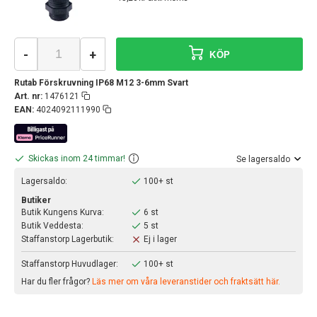
-
+
KÖP
Rutab Förskruvning IP68 M12 3-6mm Svart
Art. nr:
1476121
EAN:
4024092111990
Skickas inom 24 timmar!
Se lagersaldo
Lagersaldo:
100+ st
Butiker
Butik Kungens Kurva:
6 st
Butik Veddesta:
5 st
Staffanstorp Lagerbutik:
Ej i lager
Staffanstorp Huvudlager:
100+ st
Har du fler frågor?
Läs mer om våra leveranstider och fraktsätt här.