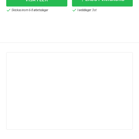
Skickas inom 6-8 arbetsdagar
I webblager: 3 st