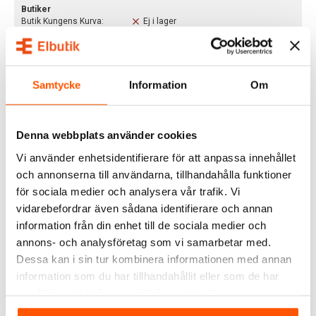
Butiker
Butik Kungens Kurva:
Ej i lager
Butik Veddesta:
Ej i lager
Staffanstorp Lagerbutik:
Ej i lager
Staffanstorp Huvudlager:
7 st
Samtycke
Information
Om
Har du fler frågor?
Läs mer om våra leveranstider och fraktsätt här.
BESKRIVNING
Denna webbplats använder cookies
Vi använder enhetsidentifierare för att anpassa innehållet
Rutab Förskruvning IP68 RAL 9005
är en praktisk
och annonserna till användarna, tillhandahålla funktioner
komponent utformad för att säkert fästa och skydda kablar i
för sociala medier och analysera vår trafik. Vi
en mängd olika storlekar. Den här specifika modellen är
vidarebefordrar även sådana identifierare och annan
tillverkad i polyamid, ett hållbart och robust material, och
information från din enhet till de sociala medier och
kommer i en elegant svart färg, känd som RAL 9005. Denna
annons- och analysföretag som vi samarbetar med.
förskruvning är designad för att passa kablar i storlekar
Dessa kan i sin tur kombinera informationen med annan
mellan M12 och M32, vilket gör den mångsidig för olika
information som du har tillhandahållit eller som de har
användningsområden. För detaljer om vilken kabelarea som
samlat in när du har använt deras tjänster.
passar med vilken storlek av förskruvning, kan du titta på
produktbladet
som specificerar detta.