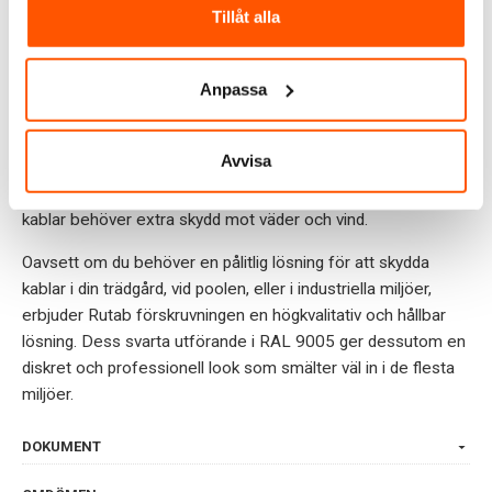
Tillåt alla
En av de främsta fördelarna med denna förskruvning är dess
höga kapslingsklass, IP68, som betyder att den är helt
dammtät och kan hantera långvarigt nedsänkning under
Anpassa
vatten. Detta uppnås bland annat tack vare en tätning gjord
av nitrilgummi, som säkerställer att inget vatten eller fukt
Avvisa
tränger igenom och skadar kabeln. Denna egenskap gör
förskruvningen idealisk för användning i krävande miljöer där
kablar behöver extra skydd mot väder och vind.
Oavsett om du behöver en pålitlig lösning för att skydda
kablar i din trädgård, vid poolen, eller i industriella miljöer,
erbjuder Rutab förskruvningen en högkvalitativ och hållbar
lösning. Dess svarta utförande i RAL 9005 ger dessutom en
diskret och professionell look som smälter väl in i de flesta
miljöer.
DOKUMENT