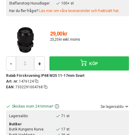
Staffanstorp Huvudlager:
100+ st
Har du fler frågor?
Läs mer om våra leveranstider och fraktsätt här.
29,00 kr
23,20 kr exkl. moms
-
+
KÖP
Rutab Förskruvning IP68 M25 11-17mm Svart
Art. nr:
1476124
EAN:
7332291004768
Skickas inom 24 timmar!
Se lagersaldo
Lagersaldo:
71 st
Butiker
Butik Kungens Kurva:
17 st