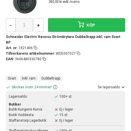
280,00 kr exkl. moms
-
+
KÖP
Schneider Electric Renova Strömbrytare Dubbeltrapp inkl. ram Svart
BP
Art. nr:
1821406
Tillverkarens artikelnummer:
WDE007027
EAN:
3606480330780
Svart
Inkl. ram
Dubbeltrapp
Skickas inom 24 timmar!
Se lagersaldo
Lagersaldo:
100+ st
Butiker
Butik Kungens Kurva:
Ej i lager
Butik Veddesta:
15 st
Staffanstorp Lagerbutik:
Ej i lager
Staffanstorp Huvudlager:
100+ st