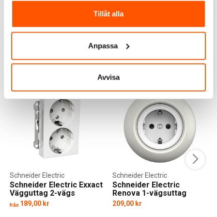
Tillåt alla
LÄGG I VARUKORG
I webblager: 100+ st
4 av 4 varianter i webblager
Anpassa
ANDRA KUNDER KÖPTE ÄVEN
Avvisa
Schneider Electric
Schneider Electric
Schneider Electric Exxact
Schneider Electric
Vägguttag 2-vägs
Renova 1-vägsuttag
Standard
Jordat BP
189,00 kr
209,00 kr
från