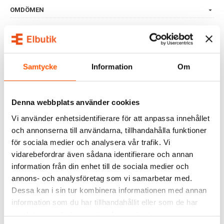
OMDÖMEN
FRÅGOR & SVAR
Samtycke
Information
Om
ALTERNATIVA PRODUKTER
Denna webbplats använder cookies
Vi använder enhetsidentifierare för att anpassa innehållet
och annonserna till användarna, tillhandahålla funktioner
för sociala medier och analysera vår trafik. Vi
vidarebefordrar även sådana identifierare och annan
information från din enhet till de sociala medier och
annons- och analysföretag som vi samarbetar med.
Schneider Electric
Schneider Electric
Dessa kan i sin tur kombinera informationen med annan
Schneider Electric
Schneider Electric
information som du har tillhandahållit eller som de har
Renova Strömbrytare
Renova Vipptryckknapp
samlat in när du har använt deras tjänster.
Kron
Utan ram
215,00 kr
199,00 kr
från
f