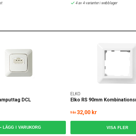
st
4 av 4 varianter i webblager
ELKO
Lamputtag DCL
Elko RS 90mm Kombinations
32,00 kr
från
LÄGG I VARUKORG