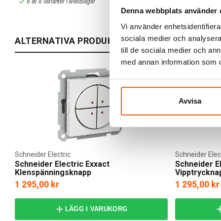
8 av 8 varianter I webblager
7 av 8 variant
Denna webbplats använder 
Vi använder enhetsidentifierar
sociala medier och analysera 
ALTERNATIVA PRODUKTER
till de sociala medier och a
med annan information som du 
Avvisa
Schneider Electric
Schneider Elec
Schneider Electric Exxact
Schneider E
Klenspänningsknapp
Vipptryckna
1 295,00 kr
1 295,00 kr
LÄGG I VARUKORG