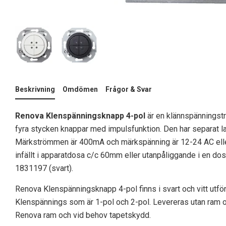
Beskrivning
Omdömen
Frågor & Svar
Renova Klenspänningsknapp 4-pol
är en klännspänningst
fyra stycken knappar med impulsfunktion. Den har separat l
Märkströmmen är 400mA och märkspänning är 12-24 AC elle
infällt i apparatdosa c/c 60mm eller utanpåliggande i en do
1831197 (svart).
Renova Klenspänningsknapp 4-pol finns i svart och vitt utfö
Klenspännings som är 1-pol och 2-pol. Levereras utan ram 
Renova ram och vid behov tapetskydd.