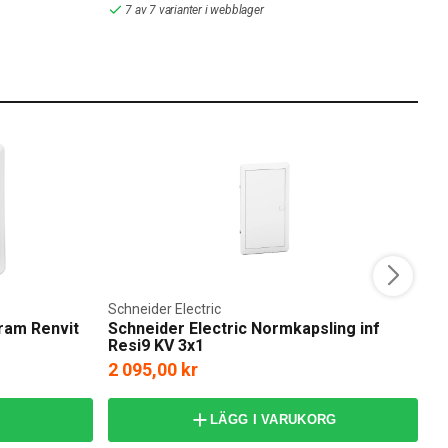
7 av 7 varianter i webblager
Schneider Electric
ram Renvit
Schneider Electric Normkapsling inf
H
Resi9 KV 3x1
2 095,00 kr
1
LÄGG I VARUKORG