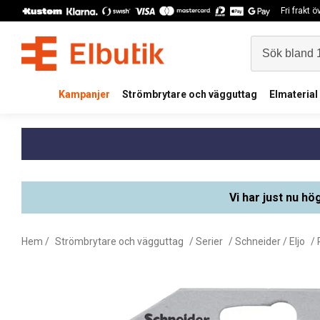
Fri frakt 
Kampanjer
Strömbrytare och vägguttag
Elmaterial
Vi har just nu hö
Hem
/
Strömbrytare och vägguttag
/
Serier
/
Schneider / Eljo
/