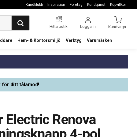
Kundklubb
Inspiration
Företag
Kundtjänst
Köpvillkor
Hitta butik
Logga in
Kundvagn
addare
Hem- & Kontorsmiljö
Verktyg
Varumärken
 för ditt tålamod!
 Electric Renova
ningsknapp 4-pol