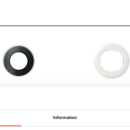
tric
Schneider Electric
lectric Renova Glasramar
Schneider Electric Renova 
r
59,00 kr
från
Information