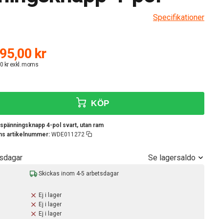
Specifikationer
95,00 kr
0 kr exkl. moms
KÖP
spänningsknapp 4-pol svart, utan ram
ens artikelnummer:
WDE011272
Se lagersaldo
tsdagar
Skickas inom 4-5 arbetsdagar
Ej i lager
Ej i lager
Ej i lager