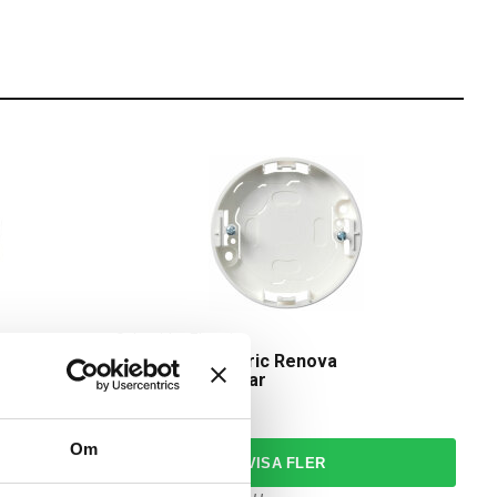
Schneider Electric
Tapetskydd
Schneider Electric Renova
Förhöjningsramar
64,00 kr
från
Om