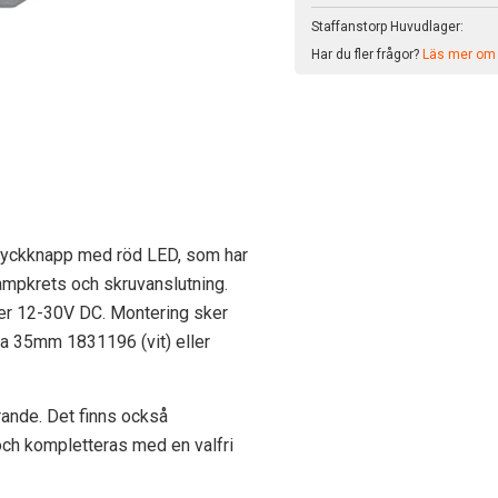
Staffanstorp Huvudlager:
Har du fler frågor?
Läs mer om v
ryckknapp med röd LED, som har
ampkrets och skruvanslutning.
r 12-30V DC. Montering sker
sa 35mm 1831196 (vit) eller
rande. Det finns också
och kompletteras med en valfri