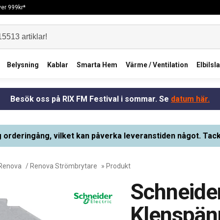
över 999kr*
Belysning
Kablar
Smarta Hem
Värme / Ventilation
Elbilsl
Besök oss på RIX FM Festival i sommar. Se
datum här.
g orderingång, vilket kan påverka leveranstiden något. Tack
Renova
/
Renova Strömbrytare
» Produkt
Schneider
Klenspän