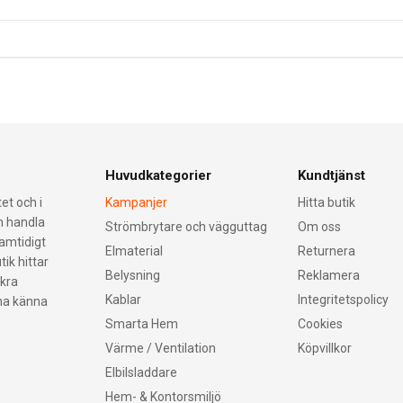
Huvudkategorier
Kundtjänst
et och i
Kampanjer
Hitta butik
an handla
Strömbrytare och vägguttag
Om oss
samtidigt
Elmaterial
Returnera
tik hittar
Belysning
Reklamera
äkra
Kablar
Integritetspolicy
nna känna
Smarta Hem
Cookies
Värme / Ventilation
Köpvillkor
Elbilsladdare
Hem- & Kontorsmiljö