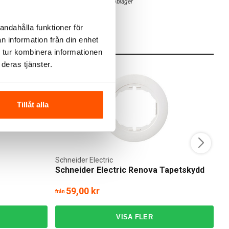
6 av 6 varianter I webblager
andahålla funktioner för
n information från din enhet
 tur kombinera informationen
deras tjänster.
Tillåt alla
Schneider Electric
Sc
Schneider Electric Renova Tapetskydd
S
K
59,00 kr
från
frå