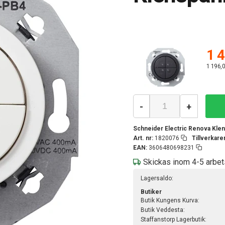
1 4
1 196,0
-
+
Schneider Electric Renova Klen
Art. nr:
1820076
Tillverkar
EAN:
3606480698231
Skickas inom 4-5 arbe
Lagersaldo:
Butiker
Butik Kungens Kurva:
Butik Veddesta:
Staffanstorp Lagerbutik: