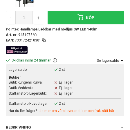
-
+
KÖP
Pointex Handlampa Laddbar med nödljus 3W LED 140lm
Art. nr:
9451078
EAN:
7331724210301
Skickas inom 24 timmar!
Se lagersaldo
Lagersaldo:
2 st
Butiker
Butik Kungens Kurva:
Ej i lager
Butik Veddesta:
Ej i lager
Staffanstorp Lagerbutik:
Ej i lager
Staffanstorp Huvudlager:
2 st
Har du fler frågor?
Läs mer om våra leveranstider och fraktsätt här.
BESKRIVNING