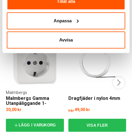
Tillåt alla
I webblager: 31 st
I webblager: 7 st
Anpassa
ANDRA KUNDER KÖPTE ÄVEN
Avvisa
Malmbergs
Malmbergs Gamma
Dragfjäder i nylon 4mm
Utanpåliggande 1-
vägsuttag
30,00 kr
49,00 kr
från
LÄGG I VARUKORG