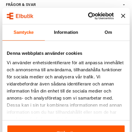
FRÅGOR & SVAR
ALTERNATIVA PRODUKTER
Samtycke
Information
Om
KAMPANJ
KAMPANJ
Denna webbplats använder cookies
Vi använder enhetsidentifierare för att anpassa innehållet
och annonserna till användarna, tillhandahålla funktioner
för sociala medier och analysera vår trafik. Vi
vidarebefordrar även sådana identifierare och annan
information från din enhet till de sociala medier och
Airam
annons- och analysföretag som vi samarbetar med.
Ficklampa LED Laddbar
Airam
Dessa kan i sin tur kombinera informationen med annan
15W 1200lm Zoom
Fickarbetsbelysning 3W
information som du har tillhandahållit eller som de har
255,00 kr
65,00 kr
-15%
-6%
samlat in när du har använt deras tjänster.
299,00 kr
69,00 kr
LÄGG I VARUKORG
LÄGG I VARUKORG