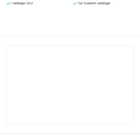
I webblager: 54 st
3 av 3 varianter i webblager