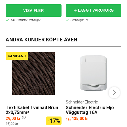
LÄGG I VARUKORG
1 av 2 varianter i webblager
I webblager: 1 st
ANDRA KUNDER KÖPTE ÄVEN
KAMPANJ
Schneider Electric
Textilkabel Tvinnad Brun
Schneider Electric Eljo
2x0,75mm²
Vägguttag 16A
29,00 kr
135,00 kr
-17%
från
35,00 kr