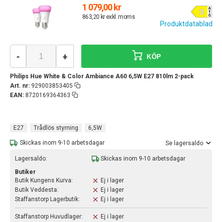
1 079,00 kr
863,20 kr exkl. moms
Produktdatablad
-
+
KÖP
Philips Hue White & Color Ambiance A60 6,5W E27 810lm 2-pack
Art. nr:
929003853405
EAN:
8720169364363
E27
Trådlös styrning
6,5W
Skickas inom 9-10 arbetsdagar
Se lagersaldo
Lagersaldo:
Skickas inom 9-10 arbetsdagar
Butiker
Butik Kungens Kurva:
Ej i lager
Butik Veddesta:
Ej i lager
Staffanstorp Lagerbutik:
Ej i lager
Staffanstorp Huvudlager:
Ej i lager