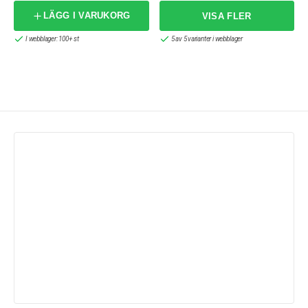
LÄGG I VARUKORG
I webblager: 100+ st
5 av 5 varianter i webblager