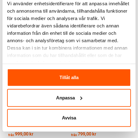
Vi använder enhetsidentifierare för att anpassa innehållet
Philips Hue
Philips Hue
och annonserna till användarna, tillhandahålla funktioner
Philips Hue Tap Dial
Philips Hue White and
Switch Tryckknapp
Color Ambiance 6,5W
för sociala medier och analysera vår trafik. Vi
E27 806lm 2-pack
475,00 kr
1 079,00 kr
från
vidarebefordrar även sådana identifierare och annan
information från din enhet till de sociala medier och
LÄGG I VARUKORG
annons- och analysföretag som vi samarbetar med.
Dessa kan i sin tur kombinera informationen med annan
2 av 2 varianter I webblager
Skickas inom 9-10 arbetsdagar
information som du har tillhandahållit eller som de har
samlat in när du har använt deras tjänster.
Tillåt alla
Anpassa
Philips Hue
Philips Hue
Avvisa
Philips Hue White and
Philips Hue White and
Color Ambiance 9W E27
Color Ambiance A67
2-pack
13,5W E27
999,00 kr
799,00 kr
från
från